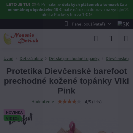
LETO JE TU!
😎🌞
Pri nákupe
detských pláteniek a tenisiek 👟
a
✕
minimálnej objednávke 45 €
máte nárok na dopravu na výdajné
miesta Packety len za
1 €
❗⚡️
Panel používateľa
Úvod
Detská obuv
Detské prechodné topánky
Dievčenské po
Protetika Dievčenské barefoot
prechodné kožené topánky Viki
Pink
Hodnotenie
4
/
5
(
11
x)
NOVINKA
VIDEO»