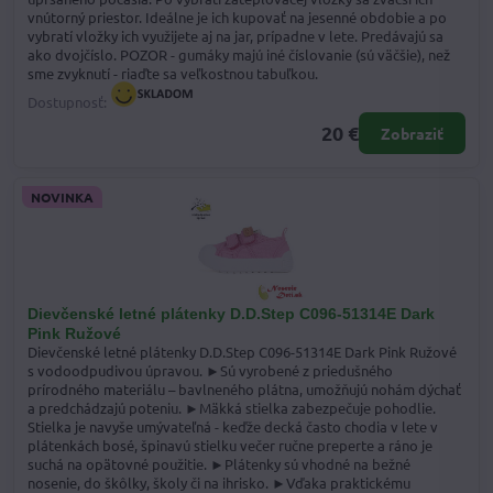
vnútorný priestor. Ideálne je ich kupovať na jesenné obdobie a po
vybratí vložky ich využijete aj na jar, prípadne v lete. Predávajú sa
ako dvojčíslo. POZOR - gumáky majú iné číslovanie (sú väčšie), než
sme zvyknutí - riaďte sa veľkostnou tabuľkou.
Dostupnosť:
20 €
Zobraziť
NOVINKA
Dievčenské letné plátenky D.D.Step C096-51314E Dark
Pink Ružové
Dievčenské letné plátenky D.D.Step C096-51314E Dark Pink Ružové
s vodoodpudivou úpravou. ►Sú vyrobené z priedušného
prírodného materiálu – bavlneného plátna, umožňujú nohám dýchať
a predchádzajú poteniu. ►Mäkká stielka zabezpečuje pohodlie.
Stielka je navyše umývateľná - keďže decká často chodia v lete v
plátenkách bosé, špinavú stielku večer ručne preperte a ráno je
suchá na opätovné použitie. ►Plátenky sú vhodné na bežné
nosenie, do škôlky, školy či na ihrisko. ►Vďaka praktickému