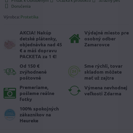
Doručenia
Výrobca:
Protetika
AKCIA! Nakúp
Výdajné miesto pre
detské plátenky,
osobný odber
objednávka nad 45
Zamarovce
€ a máš dopravu
PACKETA za 1 €!
Od 150 €
Sme rýchli, tovar
zvýhodnené
skladom môžete
poštovné
mať už zajtra
Premeriame,
Výmena nevhodnej
pošleme reálne
veľkosti Zdarma
fotky
100% spokojných
zákazníkov na
Heureke