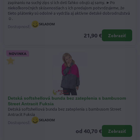
zapínaniu na suchý zips si ich deti ľahko obujú aj samy. ►Po
niekoľkoročných skúsenostiach s ich predajom potvrdzujeme, že
tieto plátenky sú odolné a vydržia aj aktívne detské dobrodružstvá
☺.
Dostupnosť:
21,90 €
Zobraziť
NOVINKA
Detská softshellová bunda bez zateplenia s bambusom
Street Antracit Fuksia
Detská softshellová bunda bez zateplenia s bambusom Street
Antracit Fuksia
Dostupnosť:
od 40,70 €
Zobraziť