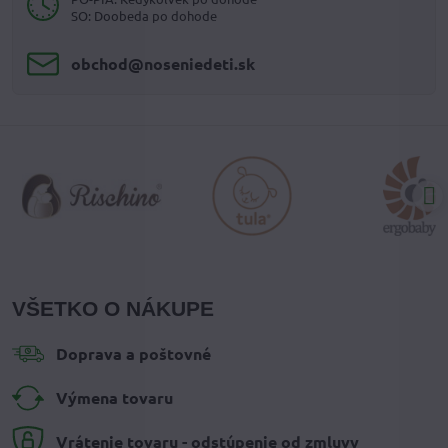
SO: Doobeda po dohode
obchod​@noseniedeti​.sk
VŠETKO O NÁKUPE
Doprava a poštovné
Výmena tovaru
Vrátenie tovaru - odstúpenie od zmluvy