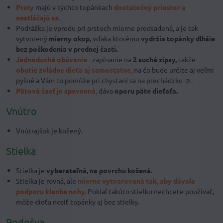
Prsty
majú v týchto topánkach
dostatočný priestor a
nestláčajú sa.
Podrážka je vpredu pri prstoch mierne predsadená, a je tak
vytvorený
mierny okop,
vďaka ktorému
vydržia topánky dlhšie
bez poškodenia v prednej časti.
Jednoduché obúvanie
- zapínanie na
2 suché zipsy,
takže
obutie zvládne dieťa aj samostatne,
na čo bude určite aj veľmi
pyšné a Vám to pomôže pri chystaní sa na prechádzku ☺.
Pätová časť je spevnená,
dáva
oporu päte dieťaťa.
Vnútro
Vnútrajšok je kožený.
Stielka
Stielka je
vyberateľná, na povrchu kožená.
Stielka je rovná, ale
mierne vytvarovaná tak, aby dávala
podporu klenbe nohy.
Pokiaľ takúto stielku nechcete používať,
môže dieťa nosiť topánky aj bez stielky.
Podošva