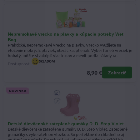
Nepremokavé vrecko na plavky a kúpacie potreby Wet
Bag
Praktické, nepremokavé vrecko na plavky. Vrecko využijete na
vloženie mokrých, plaviek, uteráčika, plienok. Výber farieb vreciek je
bohatý, môžte si zakúpiť viac kusov a meniť podľa nálady ☺.
Dostupnosť:
8,90 €
Zobraziť
NOVINKA
Detské dievčenské zateplené gumáky D. D. Step Violet
Detské dievčenské zateplené gumáky D. D. Step Violet. Zateplené
gumáčiky s vyberateľnou vložkou. Sú perfektné do chladného aj
upršaného počasia. Po vybratí zatepľovacej vložky sa zväčší ich