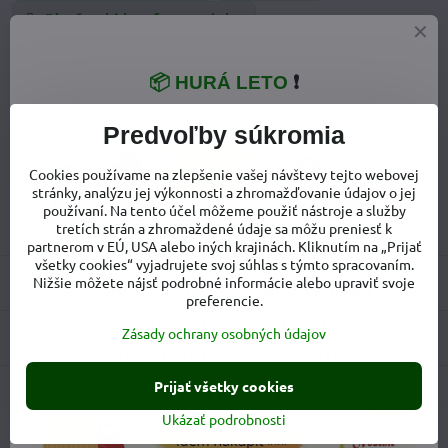
Dievčenské barefoot topánky
Prechodné barefoot topánky
📦 HURÁ LETO
❗
Doplnkové informácie
Predvoľby súkromia
Kategória:
Dievčenské poltopánky
Cookies používame na zlepšenie vašej návštevy tejto webovej
Upresnenie
barefoot pevný opätok
,
stielka s miernou
stránky, analýzu jej výkonnosti a zhromažďovanie údajov o jej
modelov:
podporou klenby
používaní. Na tento účel môžeme použiť nástroje a služby
tretích strán a zhromaždené údaje sa môžu preniesť k
Pohlavie:
Dievča
partnerom v EÚ, USA alebo iných krajinách. Kliknutím na „Prijať
všetky cookies“ vyjadrujete svoj súhlas s týmto spracovaním.
Recenzie
Nižšie môžete nájsť podrobné informácie alebo upraviť svoje
0
preferencie.
Zásady ochrany osobných údajov
Diskusia
0
Prijať všetky cookies
Facebook
Twitter
Bluesky
Pinterest
Reddit
LinkedIn
WhatsApp
E-
Ukázať podrobnosti
mail