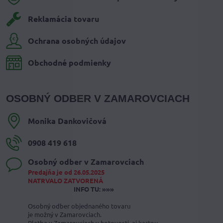
Reklamácia tovaru
Ochrana osobných údajov
Obchodné podmienky
OSOBNÝ ODBER V ZAMAROVCIACH
Monika Dankovičová
0908 419 618
Osobný odber v Zamarovciach
Predajňa je od 26.05.2025
NATRVALO ZATVORENÁ
INFO TU: »»»
Osobný odber objednaného tovaru
je možný v Zamarovciach.
Platba v Zamarovciach v hotovosti, aj kartou.