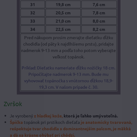
31
19,8 cm
7,6 cm
32
20,5 cm
7,8 cm
33
21,0 cm
8,0 cm
34
22,5 cm
8,2 cm
Pred nákupom prosím zmerajte dieťatku dĺžku
chodidla (od päty k najdlhšiemu prstu), pridajte
nadmerok 9-13 mm a podľa toho potom vyberajte
veľkosť topánok.
Príklad: Dieťatku nameriate dĺžku nožičky 18 cm.
Pripočítajte nadmerok 9-13 mm. Bude mu
vyhovovať topánočka s vnútornou dĺžkou 18,9-
19,3 cm. V našom prípade č. 30.
Zvršok
Je vyrobený
z hladkej kože,
ktorá je ľahko umývateľná.
Špička
topánok pri prstíkoch dieťaťa
je anatomicky tvarovaná,
rešpektuje tvar chodidla s dominantnejším palcom, je mäkká
a dá sa krásne ohýbať pri chôdzi.