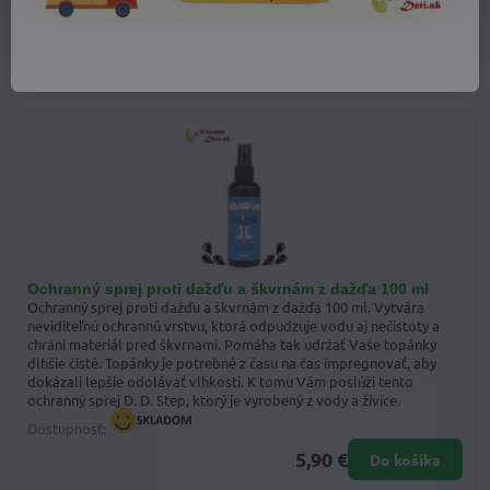
Predchádzajúci produkt
Nasledujúci produkt
Alternatívne a doplnkové produkty
Ochranný sprej proti dažďu a škvrnám z dažďa 100 ml
Ochranný sprej proti dažďu a škvrnám z dažďa 100 ml. Vytvára
neviditeľnú ochrannú vrstvu, ktorá odpudzuje vodu aj nečistoty a
chráni materiál pred škvrnami. Pomáha tak udržať Vaše topánky
dlhšie čisté. Topánky je potrebné z času na čas impregnovať, aby
dokázali lepšie odolávať vlhkosti. K tomu Vám poslúži tento
ochranný sprej D. D. Step, ktorý je vyrobený z vody a živice.
Dostupnosť:
5,90 €
Do košíka