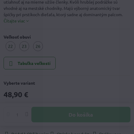
utiahnuť aj na mierne užšie členky. Kvôli hrubšej podrážke sú
vhodné aj na mestské chodníky. Majú výborný anatomický tvar
špičky pri prstíkoch dieťaťa, ktorý sadne aj dominantým palcom.
Čítajte viac
Veľkosť obuvi
22
23
26
Tabuľka veľkostí
Vyberte variant
48,90 €
Do košíka
Pridať k Obľúbeným
Otázka k produktu
Strážny pes