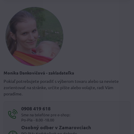
Monika Dankovičová - zakladateľka
Pokiaľ potrebujete poradiť s výberom tovaru alebo sa neviete
zorientovať na stránke, určite píšte alebo volajte, radi Vám
poradíme.
0908 419 618
Sme na telefóne pre e-shop:
Po-Pia - 8.00 -18.00
Osobný odber v Zamarovciach
PO-PIA: Kedykoľvek po dohode