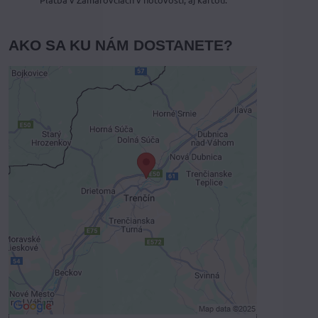
AKO SA KU NÁM DOSTANETE?
Externý obsah je blokovaný
Voľbami súkromia
Prajete si načítať externý obsah?
Povoliť tentokrát
Povoliť a zapamätať - súhlas s druhom
cookie: Funkčné
Otvoriť obsah v novom okne