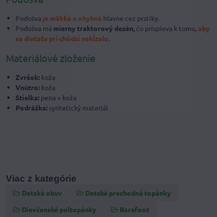
Podošva
je mäkká a ohybná
hlavne cez prstíky.
Podošva má
mierny traktorový dezén,
čo prispieva k tomu,
aby
sa dieťaťu pri chôdzi nekĺzalo.
Materiálové zloženie
Zvršok:
koža
Vnútro:
koža
Stielka:
pena + koža
Podrážka:
syntetický materiál
Viac z kategórie
Detská obuv
Detské prechodné topánky
Dievčenské poltopánky
Barefoot