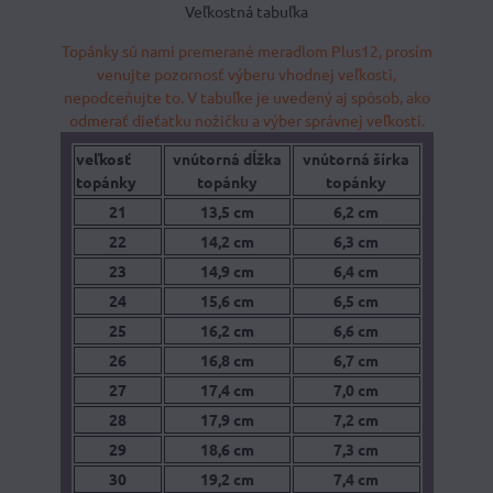
Veľkostná tabuľka
Topánky sú nami premerané meradlom Plus12, prosím
venujte pozornosť výberu vhodnej veľkosti,
nepodceňujte to. V tabuľke je uvedený aj spôsob, ako
odmerať dieťatku nožičku a výber správnej veľkosti.
veľkosť
vnútorná dĺžka
vnútorná šírka
topánky
topánky
topánky
21
13,5 cm
6,2 cm
22
14,2 cm
6,3 cm
23
14,9 cm
6,4 cm
24
15,6 cm
6,5 cm
25
16,2 cm
6,6 cm
26
16,8 cm
6,7 cm
27
17,4 cm
7,0 cm
28
17,9 cm
7,2 cm
29
18,6 cm
7,3 cm
30
19,2 cm
7,4 cm