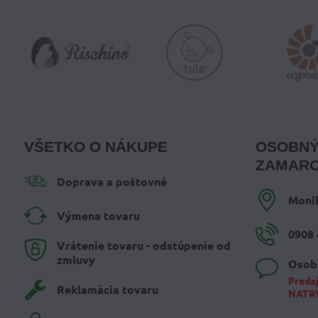
VŠETKO O NÁKUPE
OSOBNÝ
ZAMARO
Doprava a poštovné
Moni
Výmena tovaru
0908 
Vrátenie tovaru - odstúpenie od
zmluvy
Osob
Predaj
Reklamácia tovaru
NATR