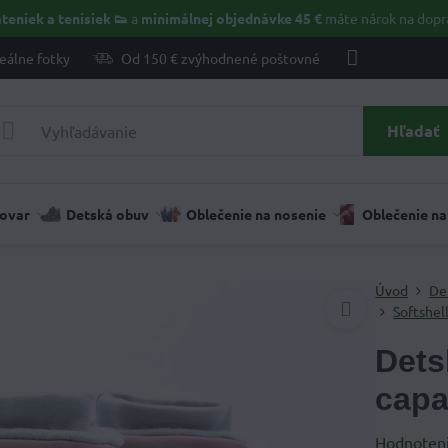
teniek a tenisiek 👟
a
minimálnej objednávke 45 €
máte nárok na dopr
eálne fotky
Od 150 € zvýhodnené poštovné
Hľadať
tovar
Detská obuv
Oblečenie na nosenie
Oblečenie na
Úvod
De
Softshel
Dets
capa
Hodnoten