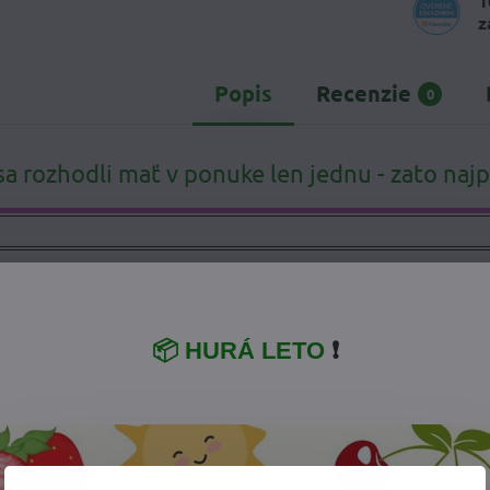
1
z
Popis
Recenzie
0
sa rozhodli mať v ponuke len jednu - zato najp
ky
ek aj s nápletom
📦 HURÁ LETO
❗
plnok pre nosené deti
v chladných mesiacoch roka.
 capáčiky s teplou mikropolar flís podšívkou.
ičky pred chladom a udržujú ich v teple
a
z vode a vetru odolného softshelu.
enkov poskytujú možnosť dotiahnutia capačiek.