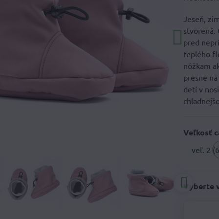
Jeseň, zim
stvorená. 
pred nepr
teplého fl
nôžkam ak
presne na 
detí v nos
chladnejšo
Veľkosť 
veľ. 2 (
Vyberte 