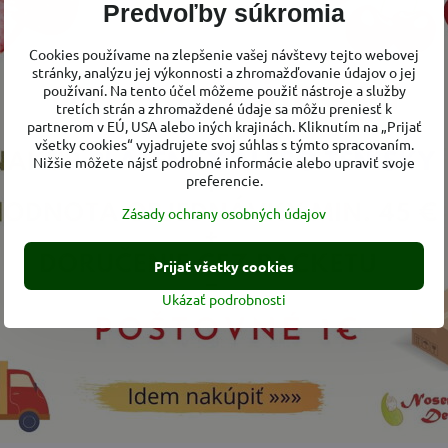
Predvoľby súkromia
ové
papučky udržia nožičky malých bábätiek
v teple
a to nielen
Cookies používame na zlepšenie vašej návštevy tejto webovej
 alebo kedykoľvek, keď je vonku
chladné
počasie.
stránky, analýzu jej výkonnosti a zhromažďovanie údajov o jej
papučiek je vyrobená z obľúbeného softshelu, ktorý umožní no
používaní. Na tento účel môžeme použiť nástroje a služby
tretích strán a zhromaždené údaje sa môžu preniesť k
 Vnútorná vrstva je vyrobená z teplého
mikropolar
flísu.
partnerom v EÚ, USA alebo iných krajinách. Kliknutím na „Prijať
avyše vo vnútri papučiek
všitý
vyšší bavlnený
náplet
. Na papuč
všetky cookies“ vyjadrujete svoj súhlas s týmto spracovaním.
gumičiek
, ktoré sú všité v papučkách v oblasti členkov.
Nižšie môžete nájsť podrobné informácie alebo upraviť svoje
preferencie.
 určené na chodenie po vonkajšom prostredí.
Zásady ochrany osobných údajov
Prijať všetky cookies
 zloženie:
Ukázať podrobnosti
va:
softshell - 100% polyester + membrána 100% polyuretan ( 3 
.000 vodný stĺpec a 3.000 g/m2/24 hod. priedušnosť
va:
fleece - 100% polyester
lna + 5% elastan