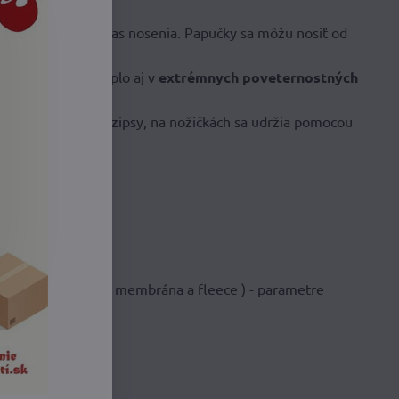
 v kočíku ale aj počas nosenia. Papučky sa môžu nosiť od
žičkám
udržať
si teplo aj v
extrémnych poveternostných
kách nie sú suché zipsy, na nožičkách sa udržia pomocou
vrstvy- softshell, membrána a fleece ) - parametre