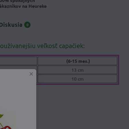
00% spokojných
ákazníkov na Heureke
Diskusia
0
oužívanejšiu veľkosť capačiek:
(6-15 mes.)
13 cm
10 cm