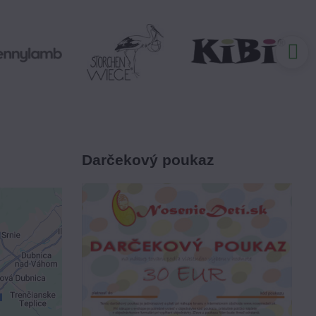
Darčekový poukaz
je
ami
 obsah?