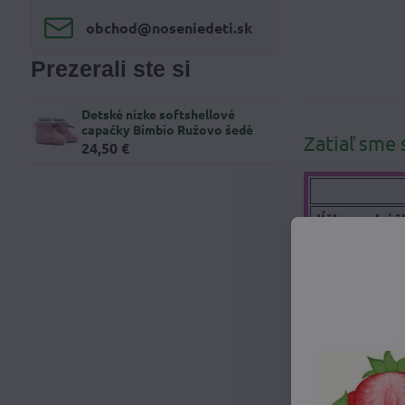
obchod​@noseniedeti​.sk
Prezerali ste si
Detské nízke softshellové
capačky Bimbio Ružovo šedé
Zatiaľ sme 
24,50 €
dĺžka podráž
výška capači
Perfektný do
Mäkké detské
Chránia nož
Vrchná vrstv
Gumičky u čl