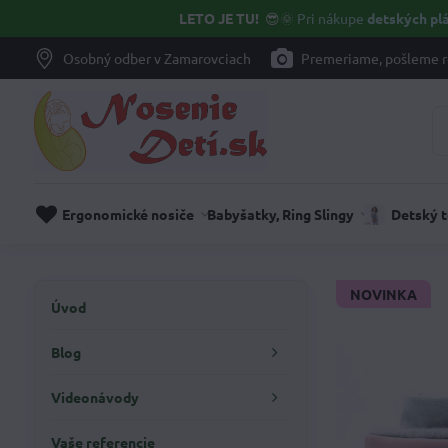
LETO JE TU!
😎🌞
Pri nákupe
detských plá
Osobný odber v Zamarovciach
Premeriame, pošleme r
Ergonomické nosiče
Babyšatky, Ring Slingy
Detský 
NOVINKA
Úvod
Blog
Videonávody
Vaše referencie