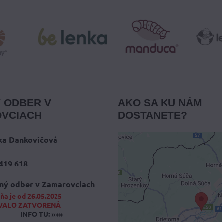
 ODBER V
AKO SA KU NÁM
VCIACH
DOSTANETE?
ka Dankovičová
419 618
Externý obsah 
blokovaný Voľb
ný odber v Zamarovciach
súkromia
ňa je od 26.05.2025
VALO ZATVORENÁ
Prajete si načítať externý
INFO TU: »»»