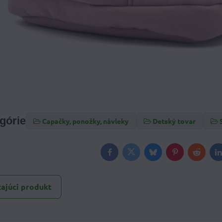
egórie
Capačky, ponožky, návleky
Detský tovar
Facebook
Twitter
Bluesky
Pinterest
Reddit
L
ajúci produkt