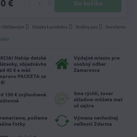
50 €
Do košíka
 k Obľúbeným
Otázka k produktu
Strážny pes
Doručenia
mbio
KCIA! Nakúp detské
Výdajné miesto pre
látenky, objednávka
osobný odber
ad 45 € a máš
Zamarovce
opravu PACKETA za
 €!
Sme rýchli, tovar
d 150 € zvýhodnené
skladom môžete mať
oštovné
už zajtra
remeriame, pošleme
Výmena nevhodnej
eálne fotky
veľkosti Zdarma