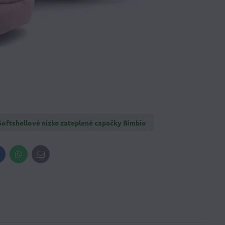
Softshellové nízke zateplené capačky Bimbio
inkedIn
WhatsApp
E-
mail