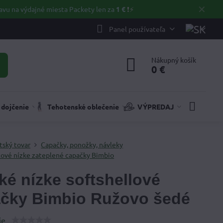
✕
avu na výdajné miesta Packety len za
1 €
❗⚡️
Panel používateľa
Nákupný košík
0 €
 dojčenie
Tehotenské oblečenie
VÝPREDAJ
tský tovar
Capačky, ponožky, návleky
lové nízke zateplené capačky Bimbio
ké nízke softshellové
čky Bimbio Ružovo šedé
ie