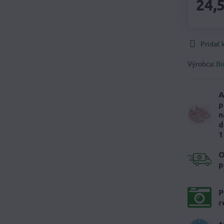
24,
Pridať
Výrobca:
Bi
A
p
n
d
1
O
p
P
r