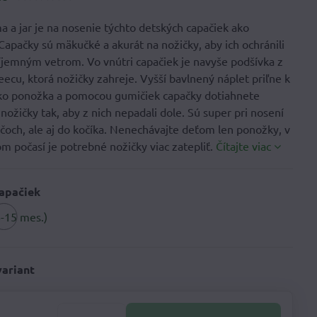
a a jar je na nosenie týchto detských capačiek ako
Capačky sú mäkučké a akurát na nožičky, aby ich ochránili
íjemným vetrom. Vo vnútri capačiek je navyše podšívka z
eecu, ktorá nožičky zahreje. Vyšší bavlnený náplet priľne k
o ponožka a pomocou gumičiek capačky dotiahnete
nožičky tak, aby z nich nepadali dole. Sú super pri nosení
ičoch, ale aj do kočíka. Nenechávajte deťom len ponožky, v
m počasí je potrebné nožičky viac zatepliť.
Čítajte viac
capačiek
6-15 mes.)
variant