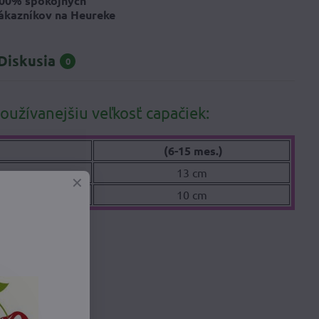
00% spokojných
ákazníkov na Heureke
Diskusia
0
oužívanejšiu veľkosť capačiek:
(6-15 mes.)
13 cm
10 cm