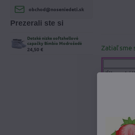
obchod​@noseniedeti​.sk
Prezerali ste si
Detské nízke softshellové
capačky Bimbio Modrošedé
Zatiaľ sme 
24,50 €
dĺžka podráž
výška capači
Perfektný do
Mäkké detské
Chránia nož
Vrchná vrstv
Gumičky u čl