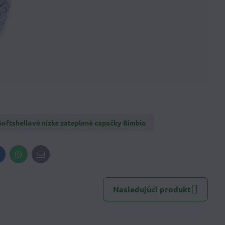
Softshellové nízke zateplené capačky Bimbio
inkedIn
WhatsApp
E-
mail
Nasledujúci produkt