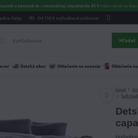
teniek a tenisiek 👟
a
minimálnej objednávke 45 €
máte nárok na dopr
eálne fotky
Od 150 € zvýhodnené poštovné
Hľadať
tovar
Detská obuv
Oblečenie na nosenie
Oblečenie na
Úvod
De
Softshel
Dets
capa
Hodnoten