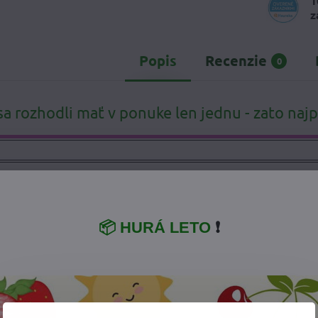
1
z
Popis
Recenzie
0
sa rozhodli mať v ponuke len jednu - zato najp
ky
ek aj s nápletom
📦 HURÁ LETO
❗
plnok pre nosené deti
v chladných mesiacoch roka.
 capáčiky s teplou mikropolar flís podšívkou.
ičky pred chladom a udržujú ich v teple
a
z vode a vetru odolného softshelu.
enkov poskytujú možnosť dotiahnutia capačiek.