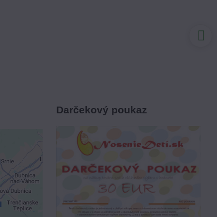
Darčekový poukaz
je
ami
 obsah?