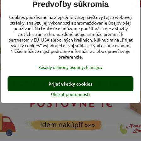
Predvoľby súkromia
ové
papučky udržia nožičky malých bábätiek
v teple
a to nielen
Cookies používame na zlepšenie vašej návštevy tejto webovej
 alebo kedykoľvek, keď je vonku
chladné
počasie.
stránky, analýzu jej výkonnosti a zhromažďovanie údajov o jej
papučiek je vyrobená z obľúbeného softshelu, ktorý umožní no
používaní. Na tento účel môžeme použiť nástroje a služby
tretích strán a zhromaždené údaje sa môžu preniesť k
 Vnútorná vrstva je vyrobená z teplého
mikropolar
flísu.
partnerom v EÚ, USA alebo iných krajinách. Kliknutím na „Prijať
avyše vo vnútri papučiek
všitý
vyšší bavlnený
náplet
. Na papuč
všetky cookies“ vyjadrujete svoj súhlas s týmto spracovaním.
gumičiek
, ktoré sú všité v papučkách v oblasti členkov.
Nižšie môžete nájsť podrobné informácie alebo upraviť svoje
preferencie.
 určené na chodenie po vonkajšom prostredí.
Zásady ochrany osobných údajov
Prijať všetky cookies
 zloženie:
Ukázať podrobnosti
va:
softshell - 100% polyester + membrána 100% polyuretan ( 3 
.000 vodný stĺpec a 3.000 g/m2/24 hod. priedušnosť
va:
fleece - 100% polyester
lna + 5% elastan