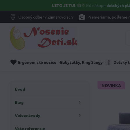
LETO JE TU!
😎🌞
Pri nákupe
detských plá
Osobný odber v Zamarovciach
Premeriame, pošleme r
Ergonomické nosiče
Babyšatky, Ring Slingy
Detský 
NOVINKA
Úvod
Blog
Videonávody
Vaše referencie