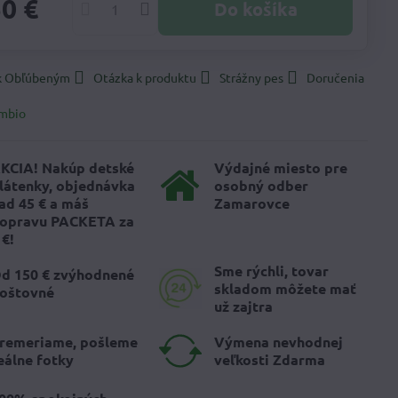
50 €
Do košíka
 k Obľúbeným
Otázka k produktu
Strážny pes
Doručenia
mbio
KCIA! Nakúp detské
Výdajné miesto pre
látenky, objednávka
osobný odber
ad 45 € a máš
Zamarovce
opravu PACKETA za
 €!
Sme rýchli, tovar
d 150 € zvýhodnené
skladom môžete mať
oštovné
už zajtra
remeriame, pošleme
Výmena nevhodnej
eálne fotky
veľkosti Zdarma