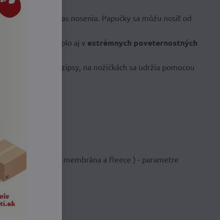
 v kočíku ale aj počas nosenia. Papučky sa môžu nosiť od
žičkám
udržať
si teplo aj v
extrémnych poveternostných
kách nie sú suché zipsy, na nožičkách sa udržia pomocou
vrstvy- softshell, membrána a fleece ) - parametre