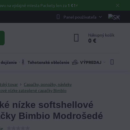
✕
avu na výdajné miesta Packety len za
1 €
❗⚡️
Panel používateľa
Nákupný košík
0 €
 dojčenie
Tehotenské oblečenie
VÝPREDAJ
tský tovar
Capačky, ponožky, návleky
lové nízke zateplené capačky Bimbio
ké nízke softshellové
čky Bimbio Modrošedé
ie