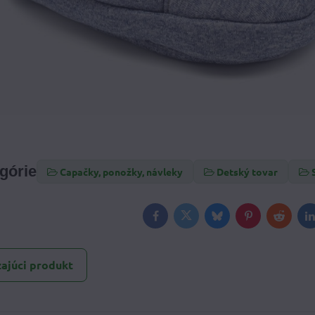
egórie
Capačky, ponožky, návleky
Detský tovar
Facebook
Twitter
Bluesky
Pinterest
Reddit
L
ajúci produkt