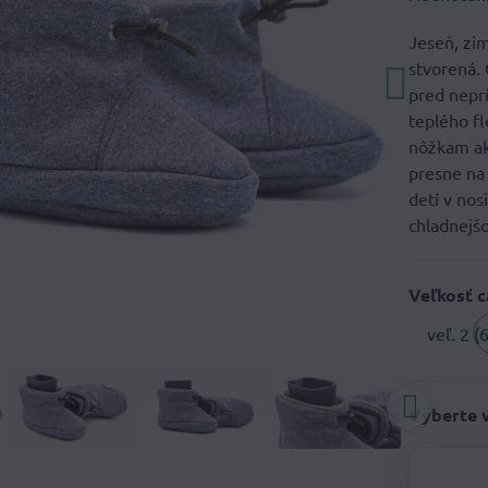
Jeseň, zim
stvorená. 
pred nepr
teplého fl
nôžkam ak
presne na 
detí v nos
chladnejšo
Veľkosť 
veľ. 2 (
Vyberte 