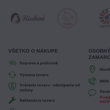
VŠETKO O NÁKUPE
OSOBNÝ
ZAMARO
Doprava a poštovné
Moni
Výmena tovaru
0908 
Vrátenie tovaru - odstúpenie od
zmluvy
Osob
Predaj
Reklamácia tovaru
NATR