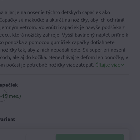
a a jar je na nosenie týchto detských capačiek ako
Capačky sú mäkučké a akurát na nožičky, aby ich ochránili
íjemným vetrom. Vo vnútri capačiek je navyše podšívka z
eecu, ktorá nožičky zahreje. Vyšší bavlnený náplet priľne k
o ponožka a pomocou gumičiek capačky dotiahnete
nožičky tak, aby z nich nepadali dole. Sú super pri nosení
ičoch, ale aj do kočíka. Nenechávajte deťom len ponožky, v
m počasí je potrebné nožičky viac zatepliť.
Čítajte viac
capačiek
6-15 mes.)
variant