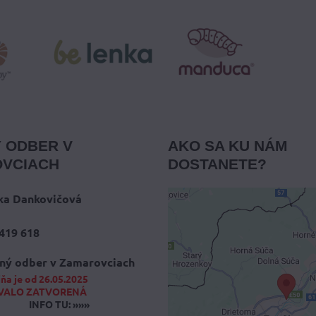
 ODBER V
AKO SA KU NÁM
VCIACH
DOSTANETE?
ka Dankovičová
419 618
Externý obsah 
blokovaný Voľb
ný odber v Zamarovciach
súkromia
ňa je od 26.05.2025
VALO ZATVORENÁ
Prajete si načítať externý
INFO TU: »»»