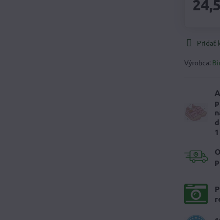
24,
Pridať
Výrobca:
Bi
A
p
n
d
1
O
p
P
r