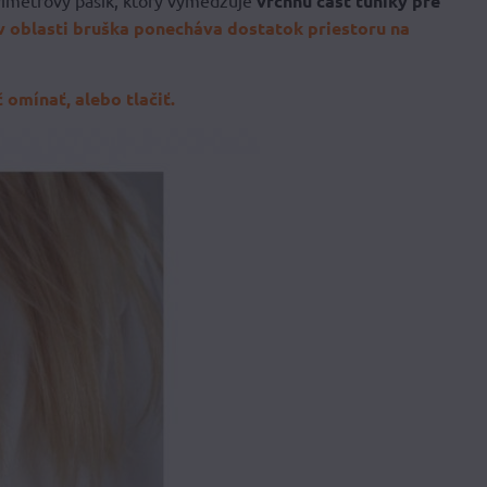
trimetrový pásik, ktorý vymedzuje
vrchnú časť tuniky pre
 v oblasti bruška ponecháva dostatok priestoru na
 omínať, alebo tlačiť.