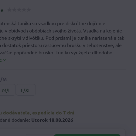
ie
otenská tunika so vsadkou pre diskrétne dojčenie.
ju v obidvoch obdobiach svojho života. Vsadka na kojenie
ne skrytá v živôtiku. Pod prsiami je tunika nariasená a tak
 dostatok priestoru rastúcemu brušku v tehotenstve, ale
 väčšie popôrodné bruško. Tuniku využijete dlhodobo.
c
M/L
L/XL
 dodávateľa, expedícia do 7 dní
dané dodanie:
Utorok
18.08.2026