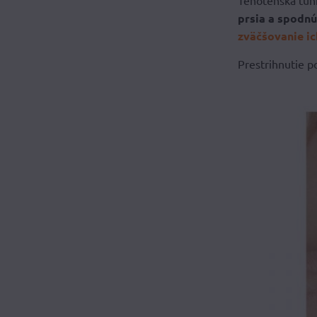
Tehotenská tuni
prsia a spodnú
zväčšovanie i
Prestrihnutie p