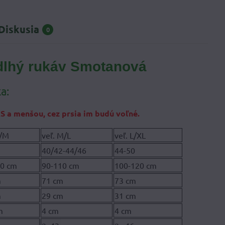
Diskusia
0
 dlhý rukáv Smotanová
a:
S a menšou, cez prsia im budú voľné.
S/M
veľ. M/L
veľ. L/XL
2
40/42-44/46
44-50
00 cm
90-110 cm
100-120 cm
m
71 cm
73 cm
m
29 cm
31 cm
m
4 cm
4 cm