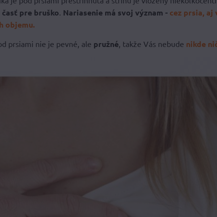
ka je pod prsiami prestrihnutá a strihu je vložený niekoľkocen
 časť pre bruško
.
Nariasenie má svoj význam -
cez prsia, aj
ch objemu.
od prsiami nie je pevné, ale
pružné
, takže Vás nebude
nikde nič