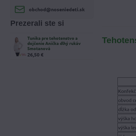
obchod​@noseniedeti​.sk
Prezerali ste si
Tunika pre tehotenstvo a
Tehoten
dojčenie Anička dlhý rukáv
Smotanová
26,50 €
Konfekč
obvod ce
dĺžka o
výška ho
výška l