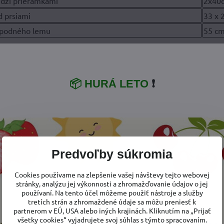
edzi prieramkami
2x40
d prsiami
33 x 
 spodného lemu
55 c
fotkách v popise je vyfotená tunika v smotanovej farbe. Nie 
📦 HURÁ LETO
❗
Ďakujeme, že to chápet
á tunika je parádny kúsok oblečenia, ktorý využijete mnoh
Predvoľby súkromia
Cookies používame na zlepšenie vašej návštevy tejto webovej
stránky, analýzu jej výkonnosti a zhromažďovanie údajov o jej
používaní. Na tento účel môžeme použiť nástroje a služby
tretích strán a zhromaždené údaje sa môžu preniesť k
partnerom v EÚ, USA alebo iných krajinách. Kliknutím na „Prijať
všetky cookies“ vyjadrujete svoj súhlas s týmto spracovaním.