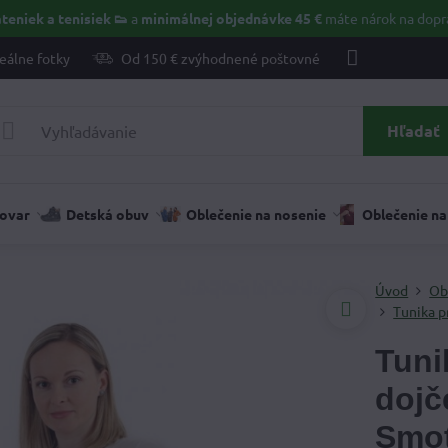
teniek a tenisiek 👟
a
minimálnej objednávke 45 €
máte nárok na dopr
eálne fotky
Od 150 € zvýhodnené poštovné
Hľadať
tovar
Detská obuv
Oblečenie na nosenie
Oblečenie na
Úvod
Ob
Tunika p
Tuni
dojč
Smo