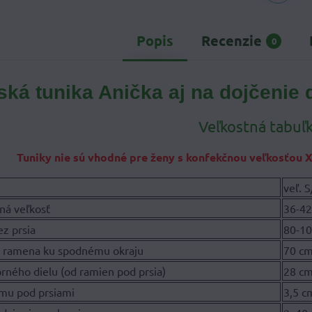
Popis
Recenzie
0
ská tunika Anička aj na dojčenie
Veľkostná tabuľk
Tuniky nie sú vhodné pre ženy s konfekčnou veľkosťou X
veľ. 
ná veľkosť
36-4
z prsia
80-1
d ramena ku spodnému okraju
70 c
rného dielu (od ramien pod prsia)
28 c
emu pod prsiami
3,5 c