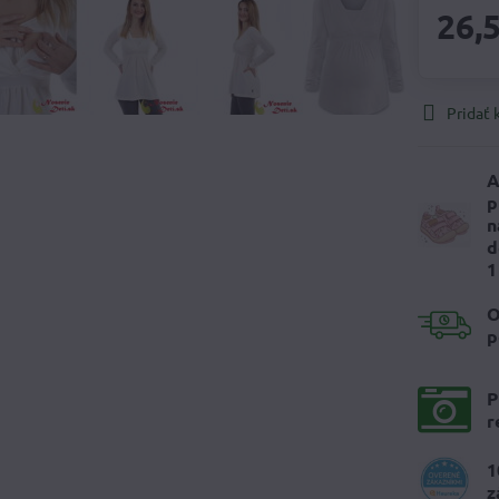
26,
Pridať
A
p
n
d
1
O
p
P
r
1
z