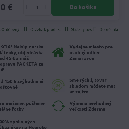
50 €
Do košíka
 k Obľúbeným
Otázka k produktu
Strážny pes
Doručenia
KCIA! Nakúp detské
Výdajné miesto pre
látenky, objednávka
osobný odber
ad 45 € a máš
Zamarovce
opravu PACKETA za
 €!
Sme rýchli, tovar
d 150 € zvýhodnené
skladom môžete mať
oštovné
už zajtra
remeriame, pošleme
Výmena nevhodnej
eálne fotky
veľkosti Zdarma
00% spokojných
ákazníkov na Heureke