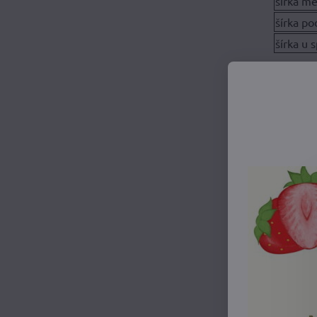
šírka m
šírka po
šírka u
Na 
Táto tehotensk