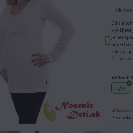
Hodnoten
Dlhšia teh
Využijete 
je nenápad
ponecháva
zakryje aj
Čítajte via
Veľkosť
S/M
Skladom u
Predpokla