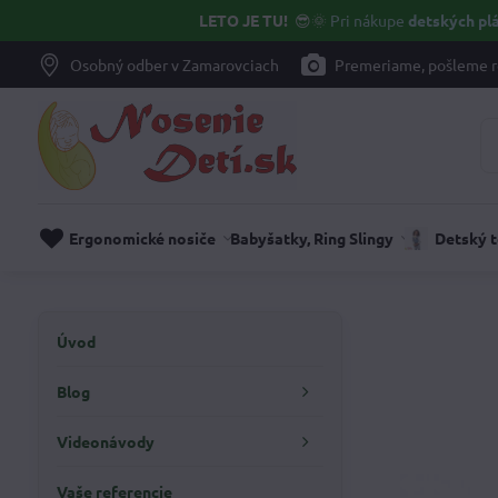
LETO JE TU!
😎🌞
Pri nákupe
detských plá
Osobný odber v Zamarovciach
Premeriame, pošleme r
Ergonomické nosiče
Babyšatky, Ring Slingy
Detský 
Úvod
Blog
Videonávody
Vaše referencie