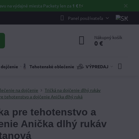
✕
avu na výdajné miesta Packety len za
1 €
❗⚡️
Panel používateľa
Nákupný košík
0 €
 dojčenie
Tehotenské oblečenie
VÝPREDAJ
lečenie na dojčenie
Tričká na dojčenie dlhý rukáv
re tehotenstvo a dojčenie Anička dlhý ruká
ka pre tehotenstvo a
enie Anička dlhý rukáv
tanová