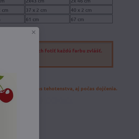
cm
2x43 cm
2x 46 cm
2 cm
37 x 2 cm
40 x 2 cm
m
61 cm
67 cm
je v našich silách fotiť každú farbu zvlášť.
e ♥.
o mesiacov, počas tehotenstva, aj počas dojčenia.