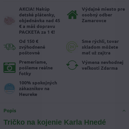
AKCIA! Nakúp
Výdajné miesto pre
detské plátenky,
osobný odber
objednávka nad 45
Zamarovce
€ a máš dopravu
PACKETA za 1 €!
Od 150 €
Sme rýchli, tovar
zvýhodnené
skladom môžete
poštovné
mať už zajtra
Premeriame,
Výmena nevhodnej
pošleme reálne
veľkosti Zdarma
fotky
100% spokojných
zákazníkov na
Heureke
Popis
Tričko na kojenie Karla Hnedé