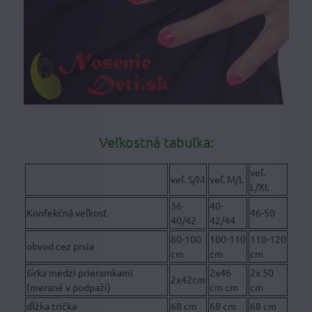
Veľkostná tabuľka:
veľ.
veľ. S/M
veľ. M/L
L/XL
36-
40-
Konfekčná veľkosť
46-50
40/42
42/44
80-100
100-110
110-120
obvod cez prsia
cm
cm
cm
šírka medzi prieramkami
2x46
2x 50
2x42cm
(merané v podpaží)
cm cm
cm
dĺžka trička
68 cm
68 cm
68 cm