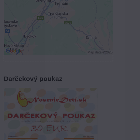
Povoliť tentokrát
Povoliť a zapamätať - súhlas s druhom
cookie: Funkčné
Otvoriť obsah v novom okne
Darčekový poukaz