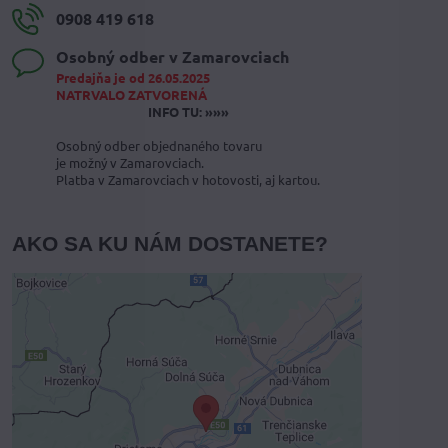
0908 419 618
Osobný odber v Zamarovciach
Predajňa je od 26.05.2025
NATRVALO ZATVORENÁ
INFO TU: »»»
Osobný odber objednaného tovaru
je možný v Zamarovciach.
Platba v Zamarovciach v hotovosti, aj kartou.
AKO SA KU NÁM DOSTANETE?
Externý obsah je blokovaný
Voľbami súkromia
Prajete si načítať externý obsah?