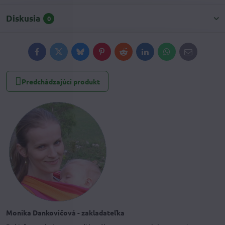
Diskusia
0
Facebook
Twitter
Bluesky
Pinterest
Reddit
LinkedIn
WhatsApp
E-
mail
Predchádzajúci produkt
Monika Dankovičová - zakladateľka