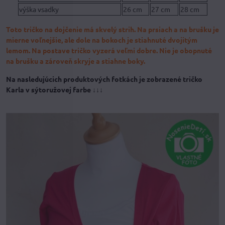
výška vsadky
26 cm
27 cm
28 cm
Toto tričko na dojčenie má skvelý strih. Na prsiach a na brušku je
mierne voľnejšie, ale dole na bokoch je stiahnuté dvojitým
lemom. Na postave tričko vyzerá veľmi dobre. Nie je obopnuté
na brušku a zároveň skryje a stiahne boky.
Na nasledujúcich produktových fotkách je zobrazené tričko
Karla v sýtoružovej farbe ↓↓↓