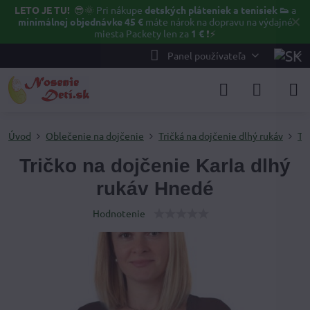
LETO JE TU!
😎🌞
Pri nákupe
detských pláteniek a tenisiek 👟
a
✕
minimálnej objednávke 45 €
máte nárok na dopravu na výdajné
miesta Packety len za
1 €
❗⚡️
Panel používateľa
Úvod
Oblečenie na dojčenie
Tričká na dojčenie dlhý rukáv
Tr
Tričko na dojčenie Karla dlhý
rukáv Hnedé
Hodnotenie