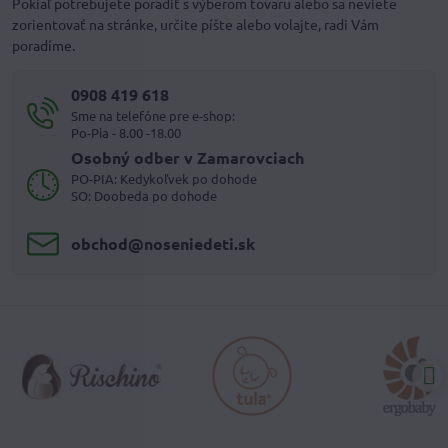
Pokiaľ potrebujete poradiť s výberom tovaru alebo sa neviete
zorientovať na stránke, určite píšte alebo volajte, radi Vám
poradíme.
0908 419 618
Sme na telefóne pre e-shop:
Po-Pia - 8.00 -18.00
Osobný odber v Zamarovciach
PO-PIA: Kedykoľvek po dohode
SO: Doobeda po dohode
obchod​@noseniedeti​.sk