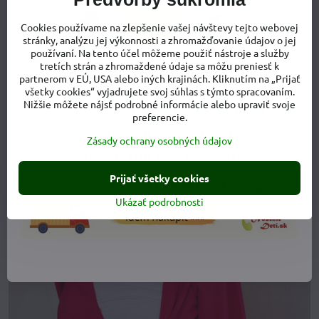
Na prsiach je
vsadená gumička, ktorá pôsobí veľmi pekne
a
Cookies používame na zlepšenie vašej návštevy tejto webovej
dodáva tričku zaujímavý ráz.
Biela vsadka krásne s farbou trička
stránky, analýzu jej výkonnosti a zhromažďovanie údajov o jej
kontrastuje,
čo je najefektnejšie hlavne u tmavších farieb. Nie je
používaní. Na tento účel môžeme použiť nástroje a služby
div, že
toto tričko patrí medzi dojčiacimi mamičkami medzi jedno
tretích strán a zhromaždené údaje sa môžu preniesť k
z najobľúbenejších.
partnerom v EÚ, USA alebo iných krajinách. Kliknutím na „Prijať
všetky cookies“ vyjadrujete svoj súhlas s týmto spracovaním.
Nižšie môžete nájsť podrobné informácie alebo upraviť svoje
preferencie.
Pri dojčení stačí odkryť prsník vo výstrihu.
Biela vsadka má tvar
Zásady ochrany osobných údajov
tielka so širokými ramienkami a končí pod prsiami. Pri bežnom
nosení nikto nezbadá, že máte na sebe špeciálne upravené tričko
na kojenie.
Prijať všetky cookies
Ukázať podrobnosti