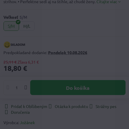
strihov. • Perfektne sedí aj na štíhle, až chudé ženy.
Čítajte viac
Veľkosť
S/M
M/L
Predpokladané dodanie:
Pondelok
10.08.2026
25,11 €
Zľava
6,31 €
18,80 €
Do košíka
Pridať k Obľúbeným
Otázka k produktu
Strážny pes
Doručenia
Výrobca:
Jožánek