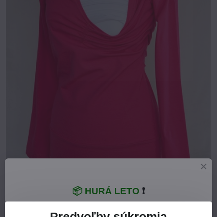
📦 HURÁ LETO
❗
Predvoľby súkromia