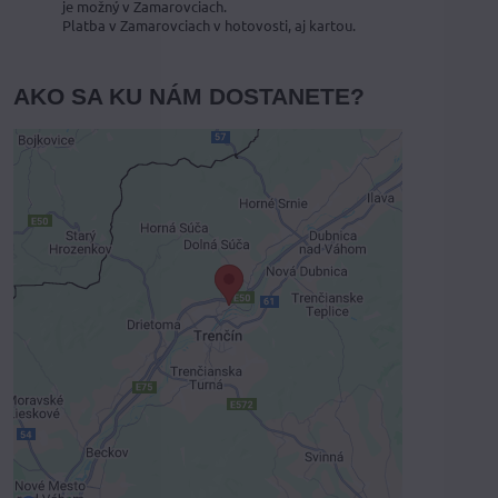
je možný v Zamarovciach.
Platba v Zamarovciach v hotovosti, aj kartou.
AKO SA KU NÁM DOSTANETE?
Externý obsah je blokovaný
Voľbami súkromia
Prajete si načítať externý obsah?
Povoliť tentokrát
Povoliť a zapamätať - súhlas s druhom
cookie: Funkčné
Otvoriť obsah v novom okne