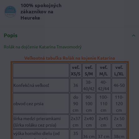
100% spokojných
zákazníkov na
Heureke
Popis
Rolák na dojčenie Katarína Tmavomodrý
Veľkostná tabuľka Rolák na kojenie Katarína
veľ.
veľ.
veľ.
veľ.
XS/S
S/M
M/L
L/XL
38-
40-
Konfekčná veľkosť
36
46-50
40/42
42/44
do
90-
100-
110-
obvod cez prsia
90
100
110
120
cm
cm
cm
cm
šírka medzi prieramkami
2x37
2x40
2x45
2x 50
(šírka roláku cez prsia)
cm
cm
cm
cm
výška horného dielu (od
35
36 cm
37 cm
38cm