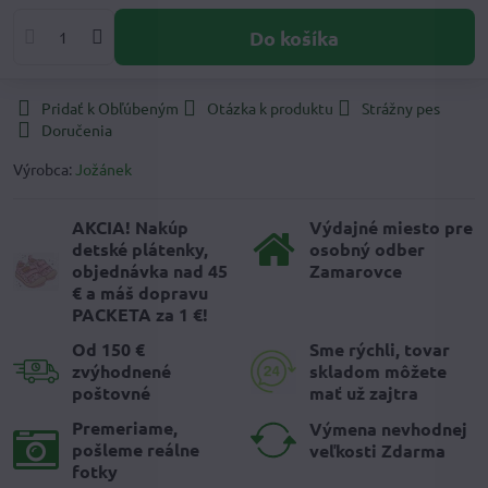
Do košíka
Pridať k Obľúbeným
Otázka k produktu
Strážny pes
Doručenia
Výrobca:
Jožánek
AKCIA! Nakúp
Výdajné miesto pre
detské plátenky,
osobný odber
objednávka nad 45
Zamarovce
€ a máš dopravu
PACKETA za 1 €!
Od 150 €
Sme rýchli, tovar
zvýhodnené
skladom môžete
poštovné
mať už zajtra
Premeriame,
Výmena nevhodnej
pošleme reálne
veľkosti Zdarma
fotky