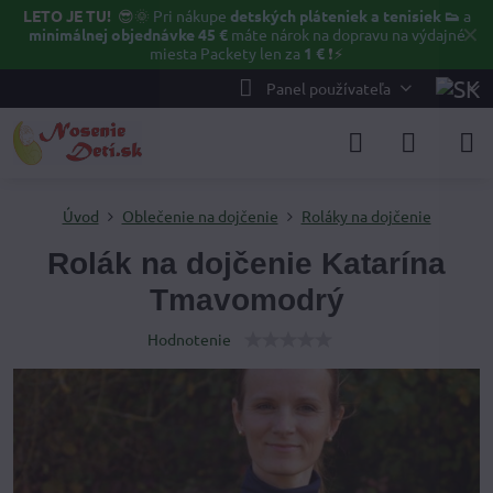
LETO JE TU!
😎🌞
Pri nákupe
detských pláteniek a tenisiek 👟
a
✕
minimálnej objednávke 45 €
máte nárok na dopravu na výdajné
miesta Packety len za
1 €
❗⚡️
Panel používateľa
Úvod
Oblečenie na dojčenie
Roláky na dojčenie
Rolák na dojčenie Katarína
Tmavomodrý
Hodnotenie