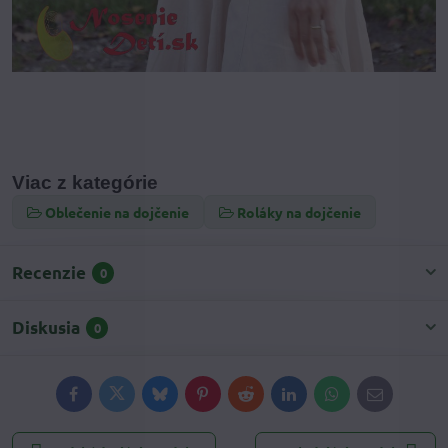
Viac z kategórie
Oblečenie na dojčenie
Roláky na dojčenie
Recenzie
0
Diskusia
0
Facebook
Twitter
Bluesky
Pinterest
Reddit
LinkedIn
WhatsApp
E-
mail