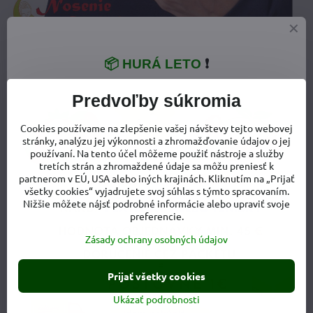
📦 HURÁ LETO
❗
Materiálové zloženie:
Predvoľby súkromia
94 % bavlna + 6 % elastan
Cookies používame na zlepšenie vašej návštevy tejto webovej
stránky, analýzu jej výkonnosti a zhromažďovanie údajov o jej
používaní. Na tento účel môžeme použiť nástroje a služby
Údržba:
tretích strán a zhromaždené údaje sa môžu preniesť k
partnerom v EÚ, USA alebo iných krajinách. Kliknutím na „Prijať
všetky cookies“ vyjadrujete svoj súhlas s týmto spracovaním.
Nižšie môžete nájsť podrobné informácie alebo upraviť svoje
preferencie.
Zásady ochrany osobných údajov
Prijať všetky cookies
Ukázať podrobnosti