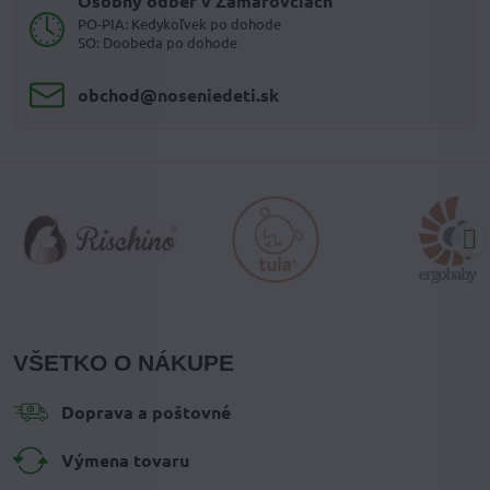
Osobný odber v Zamarovciach
PO-PIA: Kedykoľvek po dohode
SO: Doobeda po dohode
obchod​@noseniedeti​.sk
VŠETKO O NÁKUPE
Doprava a poštovné
Výmena tovaru