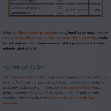
ramien pod prsia)
cm
dĺžka od ramena ku
65
65 cm
65 cm
65 cm
spodnému okraju
cm
Rolák
využijete hlavne pri dojčení
a to
aj hneď po pôrode,
pretože
strih je na brušku mierne rozšírený a materiál je elastický.
Vďaka
tejto kombinácii Vám bude nosenie roláka príjemné a látka Vás
nebude ťahať a tlačiť.
Využitie pri dojčení
Veľmi jednoducho a prakticky
je riešený predný diel, resp. otvor na
kojenie. Vnútorný diel prednej časti končí nad prsiami a je mierne
nariasený a stiahnutý gumičkou, aby
dobre na tele držal.
Ponad
neho je vedený krátky živôtik, ktorý naopak končí pod prsiami.
Poodhrnutím obidvoch častí
získate priestor na diskrétne
dojčenie.