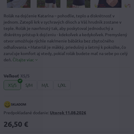
Rolák na dojčenie Katarína – pohodlie, teplo a diskrétnosť v
jednom. Zateplí krk v sychravých dňoch a Váš hrudník zostane v
teple. Rolák je navrhnutý tak, aby poskytoval jednoduchý a
diskrétny prístup k dojčeniu - kdekoľvek a kedykoľvek. Premyslený
otvor umožňuje rýchle nakŕmenie bábätka bez zbytočného
odhaľovania. • Materiál je mäkký, priedušný a šetrný k pokožke, čo
zaručuje komfort aj vtedy, pokiaľ rolák budete mať na sebe po celý
deň.
Čítajte viac
Veľkosť
XS/S
S/M
M/L
L/XL
Predpokladané dodanie:
Utorok
11.08.2026
26,50 €