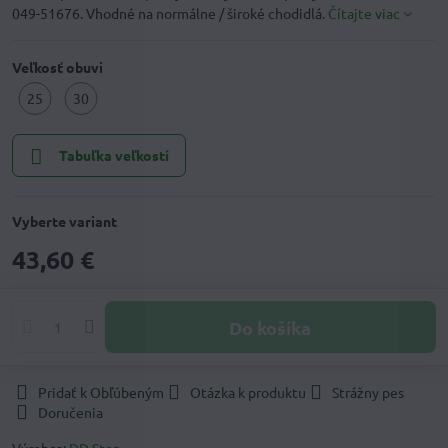
049-51676. Vhodné na normálne / široké chodidlá.
Čítajte viac
Veľkosť obuvi
25
30
Tabuľka veľkostí
Vyberte variant
43,60 €
Do košíka
Pridať k Obľúbeným
Otázka k produktu
Strážny pes
Doručenia