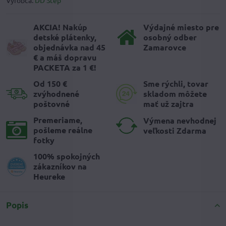
Výrobca:
DD Step
AKCIA! Nakúp
Výdajné miesto pre
detské plátenky,
osobný odber
objednávka nad 45
Zamarovce
€ a máš dopravu
PACKETA za 1 €!
Od 150 €
Sme rýchli, tovar
zvýhodnené
skladom môžete
poštovné
mať už zajtra
Premeriame,
Výmena nevhodnej
pošleme reálne
veľkosti Zdarma
fotky
100% spokojných
zákazníkov na
Heureke
Popis