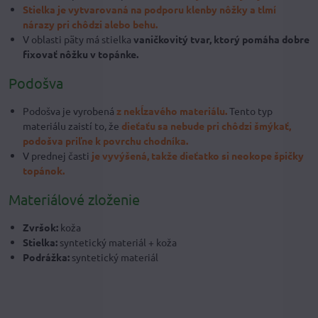
Stielka je vytvarovaná na podporu klenby nôžky a tlmí
nárazy pri chôdzi alebo behu.
V oblasti päty má stielka
vaničkovitý tvar, ktorý pomáha dobre
fixovať nôžku v topánke.
Podošva
Podošva je vyrobená
z nekĺzavého materiálu.
Tento typ
materiálu zaistí to, že
dieťaťu sa nebude pri chôdzi šmýkať,
podošva priľne k povrchu chodníka.
V prednej časti
je vyvýšená, takže dieťatko si neokope špičky
topánok.
Materiálové zloženie
Zvršok:
koža
Stielka:
syntetický materiál + koža
Podrážka:
syntetický materiál