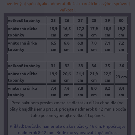
uvedený aj spôsob, ako odmerať dieťatku nožičku a výber správnej
veľkosti.
veľkosť topánky
25
26
27
28
29
30
vnútorná dĺžka
15,9
16,5
17,2
17,9
18,5
19,2
topánky
cm
cm
cm
cm
cm
cm
vnútorná šírka
6,5
6,6
6,8
7,0
7,1
7,2
topánky
cm
cm
cm
cm
cm
cm
veľkosť topánky
31
32
33
34
35
36
vnútorná dĺžka
19,9
20,6
21,1
21,9
22,5
23 cm
topánky
cm
cm
cm
cm
cm
vnútorná šírka
7,4
7,6
7,8
8,0
8,2
8,4
topánky
cm
cm
cm
cm
cm
cm
Pred nákupom prosím zmerajte dieťatku dĺžku chodidla (od
päty k najdlhšiemu prstu), pridajte nadmerok 8-12 mm a podľa
toho potom vyberajte veľkosť topánok.
Príklad: Dieťatku nameriate dĺžku nožičky 16 cm. Pripočítajte
nadmerok 8-12 mm. Bude mu vyhovovať topánočka s