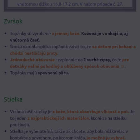
vnútornou dĺžkou 16,8-17,2 cm. V našom prípade č. 27.
Zvršok
Topánky sú vyrobené
z jemnej kože.
Kožená je vonkajšia, aj
vnútorná časť.
Široká okrúhla špička topánok zaistí to, že
sa deťom pri behaní a
chôdzi nestláčajú prsty.
Jednoduché obúvanie
- zapínanie na
2 suché zipsy,
čo je
pre
detváky veľmi pohodlný a obľúbený spôsob obúvania ☺.
Topánky majú
spevnenú pätu.
Stielka
Vrchná časť stielky je
z kože,
ktorá absorbuje vlhkosť a pot.
Je
to jeden
z najpraktickejších materiálov,
ktoré sa na stielku
používajú.
Stielka je vyberateľná, takže ak chcete, aby bola nôžka viac v
kontakte s povrchom, po ktorom kráča,
je možné ju vybrať.