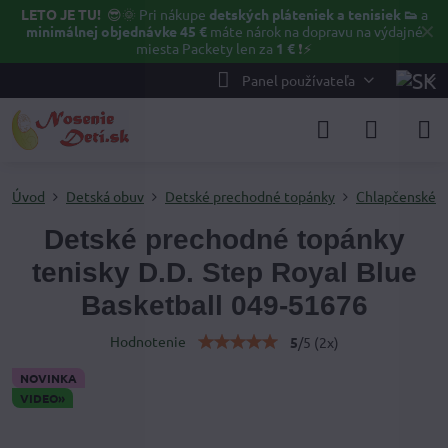
LETO JE TU!
😎🌞
Pri nákupe
detských pláteniek a tenisiek 👟
a
✕
minimálnej objednávke 45 €
máte nárok na dopravu na výdajné
miesta Packety len za
1 €
❗⚡️
Panel používateľa
Úvod
Detská obuv
Detské prechodné topánky
Chlapčenské p
Detské prechodné topánky
tenisky D.D. Step Royal Blue
Basketball 049-51676
Hodnotenie
5
/
5
(
2
x)
NOVINKA
VIDEO»