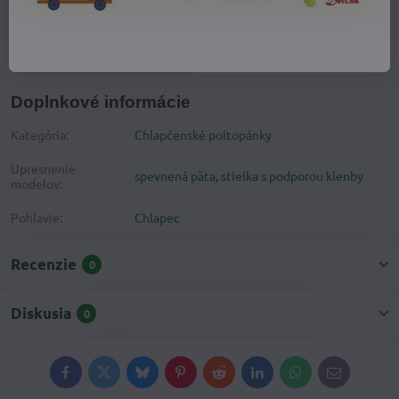
Viac z kategórie
Detská obuv
Detské prechodné topánky
Chlapčenské poltopánky
Doplnkové informácie
Kategória:
Chlapčenské poltopánky
Upresnenie
spevnená päta
,
stielka s podporou klenby
modelov:
Pohlavie:
Chlapec
Recenzie
0
Diskusia
0
Facebook
Twitter
Bluesky
Pinterest
Reddit
LinkedIn
WhatsApp
E-
mail