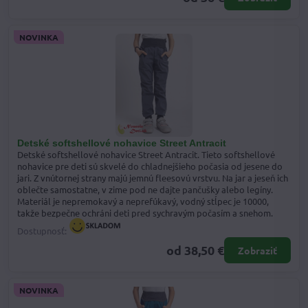
NOVINKA
Detské softshellové nohavice Street Antracit
Detské softshellové nohavice Street Antracit. Tieto softshellové
nohavice pre deti sú skvelé do chladnejšieho počasia od jesene do
jari. Z vnútornej strany majú jemnú fleesovú vrstvu. Na jar a jeseň ich
oblečte samostatne, v zime pod ne dajte pančušky alebo legíny.
Materiál je nepremokavý a neprefúkavý, vodný stĺpec je 10000,
takže bezpečne ochráni deti pred sychravým počasím a snehom.
Dostupnosť:
od 38,50 €
Zobraziť
NOVINKA