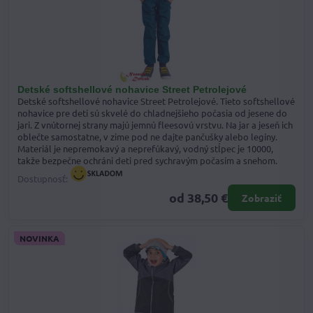
Detské softshellové nohavice Street Petrolejové
Detské softshellové nohavice Street Petrolejové. Tieto softshellové
nohavice pre deti sú skvelé do chladnejšieho počasia od jesene do
jari. Z vnútornej strany majú jemnú fleesovú vrstvu. Na jar a jeseň ich
oblečte samostatne, v zime pod ne dajte pančušky alebo legíny.
Materiál je nepremokavý a neprefúkavý, vodný stĺpec je 10000,
takže bezpečne ochráni deti pred sychravým počasím a snehom.
Dostupnosť:
od 38,50 €
Zobraziť
NOVINKA