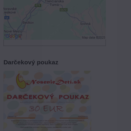
Povoliť a zapamätať - súhlas s druhom
cookie: Funkčné
Otvoriť obsah v novom okne
Darčekový poukaz