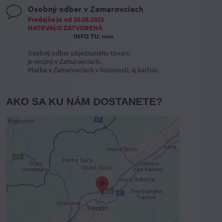
Osobný odber v Zamarovciach
Predajňa je od 26.05.2025
NATRVALO ZATVORENÁ
INFO TU: »»»
Osobný odber objednaného tovaru
je možný v Zamarovciach.
Platba v Zamarovciach v hotovosti, aj kartou.
AKO SA KU NÁM DOSTANETE?
Externý obsah je blokovaný
Voľbami súkromia
Prajete si načítať externý obsah?
Povoliť tentokrát