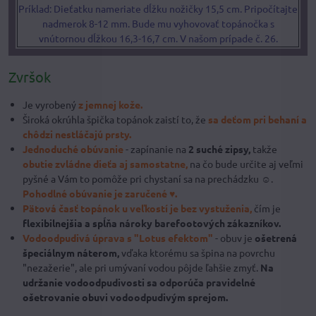
Príklad: Dieťatku nameriate dĺžku nožičky 15,5 cm. Pripočítajte
nadmerok 8-12 mm. Bude mu vyhovovať topánočka s
vnútornou dĺžkou 16,3-16,7 cm. V našom prípade č. 26.
Zvršok
Je vyrobený
z jemnej kože.
Široká okrúhla špička topánok zaistí to, že
sa deťom pri behaní a
chôdzi nestláčajú prsty.
Jednoduché obúvanie
- zapínanie na
2 suché zipsy,
takže
obutie zvládne dieťa aj samostatne,
na čo bude určite aj veľmi
pyšné a Vám to pomôže pri chystaní sa na prechádzku ☺.
Pohodlné obúvanie je zaručené ♥.
Pätová časť topánok u veľkostí je bez vystuženia,
čím je
flexibilnejšia a spĺňa nároky barefootových zákazníkov.
Vodoodpudivá úprava
s "Lotus efektom"
- obuv je
ošetrená
špeciálnym náterom,
vďaka ktorému sa špina na povrchu
"nezažerie", ale pri umývaní vodou pôjde ľahšie zmyť.
Na
udržanie vodoodpudivosti sa odporúča pravidelné
ošetrovanie obuvi vodoodpudivým sprejom.