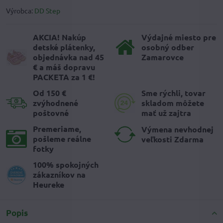
Výrobca:
DD Step
AKCIA! Nakúp
Výdajné miesto pre
detské plátenky,
osobný odber
objednávka nad 45
Zamarovce
€ a máš dopravu
PACKETA za 1 €!
Od 150 €
Sme rýchli, tovar
zvýhodnené
skladom môžete
poštovné
mať už zajtra
Premeriame,
Výmena nevhodnej
pošleme reálne
veľkosti Zdarma
fotky
100% spokojných
zákazníkov na
Heureke
Popis