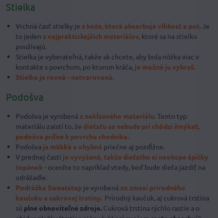
Stielka
Vrchná časť stielky je
z kože,
ktorá absorbuje vlhkosť a pot.
Je
to jeden
z najpraktickejších materiálov,
ktoré sa na stielku
používajú.
Stielka je vyberateľná, takže ak chcete, aby bola nôžka viac v
kontakte s povrchom, po ktorom kráča,
je možné ju vybrať.
Stielka je rovná - netvarovaná.
Podošva
Podošva je vyrobená
z nekĺzavého materiálu.
Tento typ
materiálu zaistí to, že
dieťaťu sa nebude pri chôdzi šmýkať,
podošva priľne k povrchu chodníka.
Podošva
je mäkká a ohybná
priečne aj pozdĺžne.
V prednej časti
je vyvýšená, takže dieťatko si neokope špičky
topánok
- oceníte to napríklad vtedy, keď bude dieťa jazdiť na
odrážadle.
Podrážka Sweetstep
je vyrobená
zo zmesi prírodného
kaučuku a cukrovej trstiny.
Prírodný kaučuk, aj cukrová trstina
sú
plne obnoviteľné zdroje.
Cukrová trstina rýchlo rastie a o