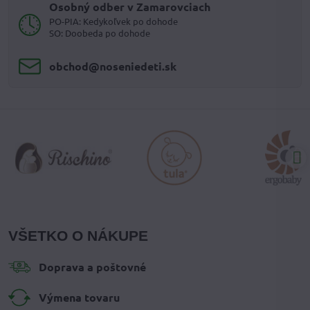
Osobný odber v Zamarovciach
PO-PIA: Kedykoľvek po dohode
SO: Doobeda po dohode
obchod​@noseniedeti​.sk
VŠETKO O NÁKUPE
Doprava a poštovné
Výmena tovaru