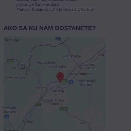
je možný v Zamarovciach.
Platba v Zamarovciach v hotovosti, aj kartou.
AKO SA KU NÁM DOSTANETE?
Externý obsah je blokovaný
Voľbami súkromia
Prajete si načítať externý obsah?
Povoliť tentokrát
Povoliť a zapamätať - súhlas s druhom
cookie: Funkčné
Otvoriť obsah v novom okne