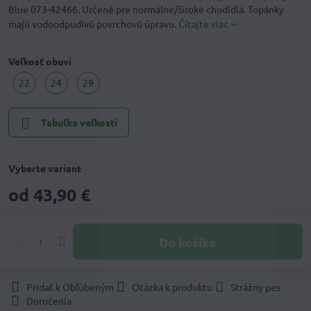
Blue 073-42466. Určené pre normálne/široké chodidlá. Topánky
majú vodoodpudivú povrchovú úpravu.
Čítajte viac
Veľkosť obuvi
22
24
29
Tabuľka veľkostí
Vyberte variant
od 43,90 €
Do košíka
Pridať k Obľúbeným
Otázka k produktu
Strážny pes
Doručenia