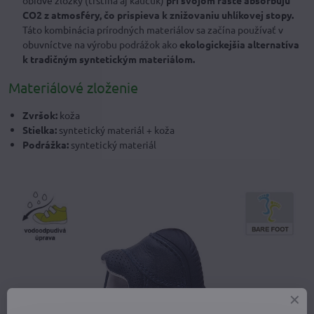
obidve zložky (trstina aj kaučuk)
pri svojom raste absorbujú
CO2 z atmosféry, čo prispieva k znižovaniu uhlíkovej stopy.
Táto kombinácia prírodných materiálov sa začína používať v
obuvníctve na výrobu podrážok ako
ekologickejšia alternatíva
k tradičným syntetickým materiálom.
Materiálové zloženie
Zvršok:
koža
Stielka:
syntetický materiál + koža
Podrážka:
syntetický materiál