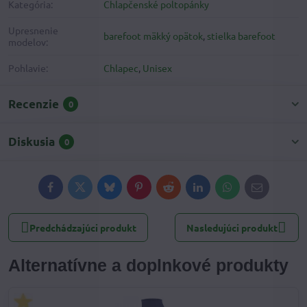
Kategória:
Chlapčenské poltopánky
Upresnenie
barefoot mäkký opätok
,
stielka barefoot
modelov:
Pohlavie:
Chlapec
,
Unisex
Recenzie
0
Diskusia
0
Facebook
Twitter
Bluesky
Pinterest
Reddit
LinkedIn
WhatsApp
E-
mail
Predchádzajúci produkt
Nasledujúci produkt
Alternatívne a doplnkové produkty