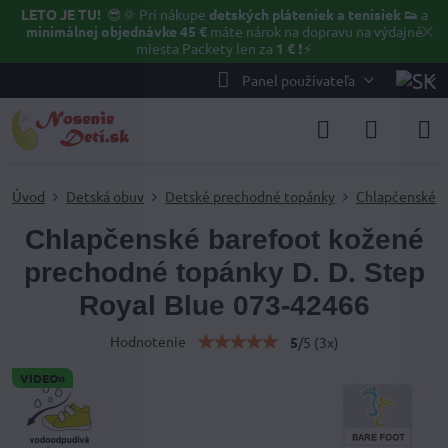
LETO JE TU!
😎🌞
Pri nákupe
detských pláteniek a tenisiek 👟
a
✕
minimálnej objednávke 45 €
máte nárok na dopravu na výdajné
miesta Packety len za
1 €
❗⚡️
Panel používateľa
Úvod
Detská obuv
Detské prechodné topánky
Chlapčenské p
Chlapčenské barefoot kožené
prechodné topánky D. D. Step
Royal Blue 073-42466
Hodnotenie
5
/
5
(
3
x)
VIDEO»