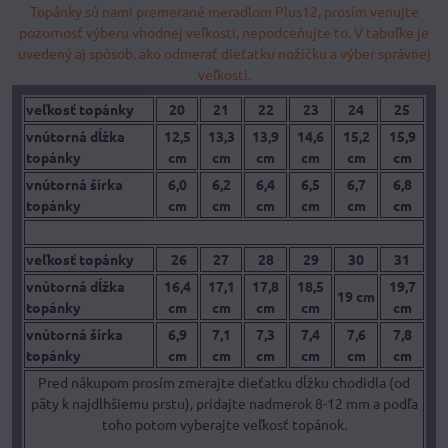
Topánky sú nami premerané meradlom Plus12, prosím venujte
pozornosť výberu vhodnej veľkosti, nepodceňujte to. V tabuľke je
uvedený aj spôsob, ako odmerať dieťatku nožičku a výber správnej
veľkosti.
veľkosť topánky
20
21
22
23
24
25
vnútorná dĺžka
12,5
13,3
13,9
14,6
15,2
15,9
topánky
cm
cm
cm
cm
cm
cm
vnútorná šírka
6,0
6,2
6,4
6,5
6,7
6,8
topánky
cm
cm
cm
cm
cm
cm
veľkosť topánky
26
27
28
29
30
31
vnútorná dĺžka
16,4
17,1
17,8
18,5
19,7
19 cm
topánky
cm
cm
cm
cm
cm
vnútorná šírka
6,9
7,1
7,3
7,4
7,6
7,8
topánky
cm
cm
cm
cm
cm
cm
Pred nákupom prosím zmerajte dieťatku dĺžku chodidla (od
päty k najdlhšiemu prstu), pridajte nadmerok 8-12 mm a podľa
toho potom vyberajte veľkosť topánok.