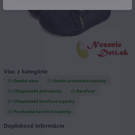
Viac z kategórie
Detská obuv
Detské prechodné topánky
Chlapčenské poltopánky
Barefoot
Chlapčenské barefoot topánky
Prechodné barefoot topánky
Doplnkové informácie