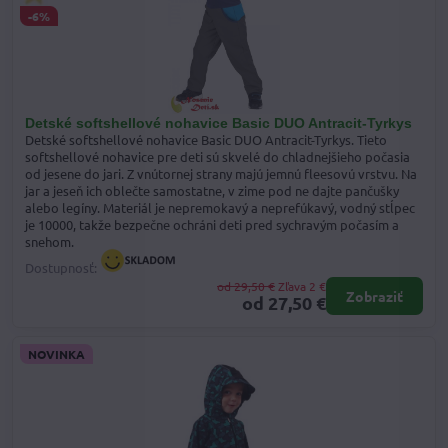
-6%
Detské softshellové nohavice Basic DUO Antracit-Tyrkys
Detské softshellové nohavice Basic DUO Antracit-Tyrkys. Tieto
softshellové nohavice pre deti sú skvelé do chladnejšieho počasia
od jesene do jari. Z vnútornej strany majú jemnú fleesovú vrstvu. Na
jar a jeseň ich oblečte samostatne, v zime pod ne dajte pančušky
alebo legíny. Materiál je nepremokavý a neprefúkavý, vodný stĺpec
je 10000, takže bezpečne ochráni deti pred sychravým počasím a
snehom.
Dostupnosť:
od 29,50 €
Zľava 2 €
Zobraziť
od 27,50 €
NOVINKA