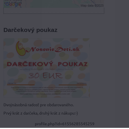
Darčekový poukaz
Dvojnásobná radosť pre obdarovaného.
Prvý krát z darčeka, druhý krát z nákupu:-)
profile.php?id=61556285545259