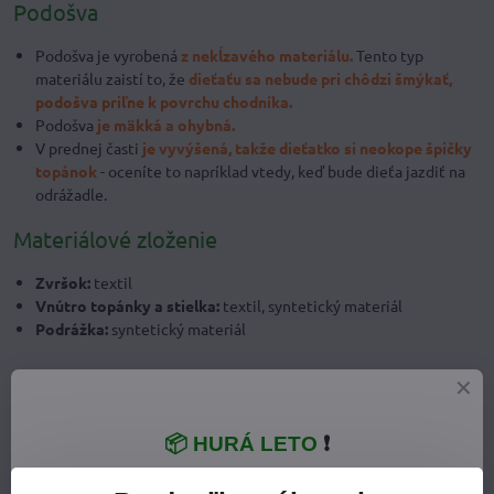
Podošva
Podošva je vyrobená
z nekĺzavého materiálu.
Tento typ
materiálu zaistí to, že
dieťaťu sa nebude pri chôdzi šmýkať,
podošva priľne k povrchu chodníka.
Podošva
je mäkká a ohybná
.
V prednej časti
je vyvýšená, takže dieťatko si neokope špičky
topánok
- oceníte to napríklad vtedy, keď bude dieťa jazdiť na
odrážadle.
Materiálové zloženie
Zvršok:
textil
Vnútro topánky a stielka:
textil, syntetický materiál
Podrážka:
syntetický materiál
📦 HURÁ LETO
❗