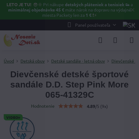
LETO JE TU!
😎🌞
Pri nákupe
detských pláteniek a tenisiek 👟
a
✕
minimálnej objednávke 45 €
máte nárok na dopravu na výdajné
miesta Packety len za
1 €
❗⚡️
Panel používateľa
Úvod
Detská obuv
Detské sandále - letná obuv
Dievčenské s
Dievčenské detské športové
sandále D.D. Step Pink More
065-41329C
Hodnotenie
4.89
/
5
(
9
x)
VIDEO»