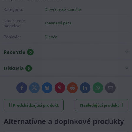
Kategória:
Dievčenské sandále
Upresnenie
spevnená päta
modelov:
Pohlavie:
Dievča
Recenzie
0
Diskusia
0
Facebook
Twitter
Bluesky
Pinterest
Reddit
LinkedIn
WhatsApp
E-
mail
Predchádzajúci produkt
Nasledujúci produkt
Alternatívne a doplnkové produkty