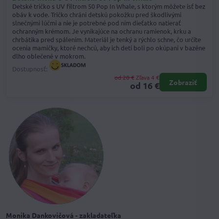
Detské tričko s UV filtrom 50 Pop In Whale, s ktorým môžete ísť bez
obáv k vode. Tričko chráni detskú pokožku pred škodlivými
slnečnými lúčmi a nie je potrebné pod ním dieťatko natierať
ochranným krémom. Je vynikajúce na ochranu ramienok, krku a
chrbátika pred spálením. Materiál je tenký a rýchlo schne, čo určite
ocenia mamičky, ktoré nechcú, aby ich deti boli po okúpaní v bazéne
dlho oblečené v mokrom.
Dostupnosť:
od 20 €
Zľava 4 €
Zobraziť
od 16 €
Monika Dankovičová - zakladateľka