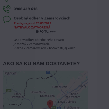
0908 419 618
Osobný odber v Zamarovciach
Predajňa je od 26.05.2025
NATRVALO ZATVORENÁ
INFO TU: »»»
Osobný odber objednaného tovaru
je možný v Zamarovciach.
Platba v Zamarovciach v hotovosti, aj kartou.
AKO SA KU NÁM DOSTANETE?
Externý obsah je blokovaný
Voľbami súkromia
Prajete si načítať externý obsah?