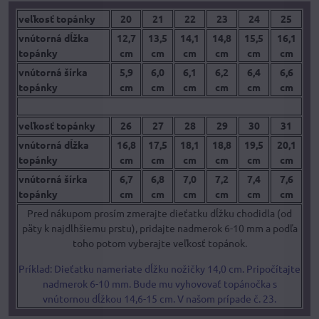
veľkosť topánky
20
21
22
23
24
25
vnútorná dĺžka
12,7
13,5
14,1
14,8
15,5
16,1
topánky
cm
cm
cm
cm
cm
cm
vnútorná šírka
5,9
6,0
6,1
6,2
6,4
6,6
topánky
cm
cm
cm
cm
cm
cm
veľkosť topánky
26
27
28
29
30
31
vnútorná dĺžka
16,8
17,5
18,1
18,8
19,5
20,1
topánky
cm
cm
cm
cm
cm
cm
vnútorná šírka
6,7
6,8
7,0
7,2
7,4
7,6
topánky
cm
cm
cm
cm
cm
cm
Pred nákupom prosím zmerajte dieťatku dĺžku chodidla (od
päty k najdlhšiemu prstu), pridajte nadmerok 6-10 mm a podľa
toho potom vyberajte veľkosť topánok.
Príklad: Dieťatku nameriate dĺžku nožičky 14,0 cm. Pripočítajte
nadmerok 6-10 mm. Bude mu vyhovovať topánočka s
vnútornou dĺžkou 14,6-15 cm. V našom prípade č. 23.