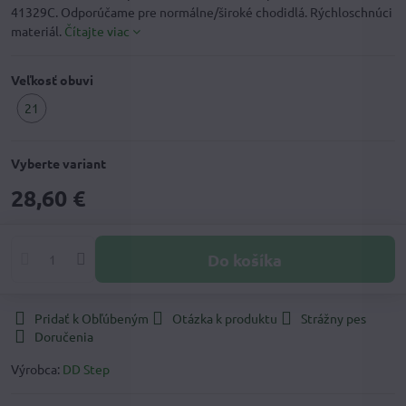
41329C. Odporúčame pre normálne/široké chodidlá. Rýchloschnúci
materiál.
Čítajte viac
Veľkosť obuvi
21
Vyberte variant
28,60 €
Do košíka
Pridať k Obľúbeným
Otázka k produktu
Strážny pes
Doručenia
Výrobca:
DD Step