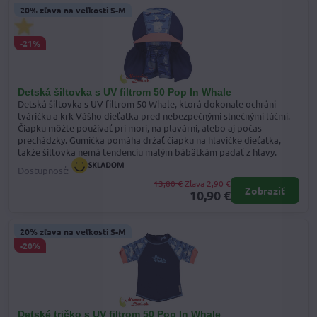
20% zľava na veľkosti S-M
-21%
Detská šiltovka s UV filtrom 50 Pop In Whale
Detská šiltovka s UV filtrom 50 Whale, ktorá dokonale ochráni
tváričku a krk Vášho dieťatka pred nebezpečnými slnečnými lúčmi.
Čiapku môžte používať pri mori, na plavárni, alebo aj počas
prechádzky. Gumička pomáha držať čiapku na hlavičke dieťatka,
takže šiltovka nemá tendenciu malým bábätkám padať z hlavy.
Dostupnosť:
13,80 €
Zľava 2,90 €
Zobraziť
10,90 €
20% zľava na veľkosti S-M
-20%
Detské tričko s UV filtrom 50 Pop In Whale