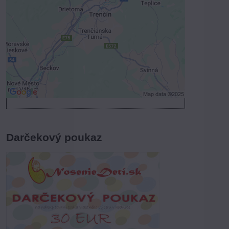
Povoliť tentokrát
Povoliť a zapamätať - súhlas s druhom
cookie: Funkčné
Otvoriť obsah v novom okne
Darčekový poukaz