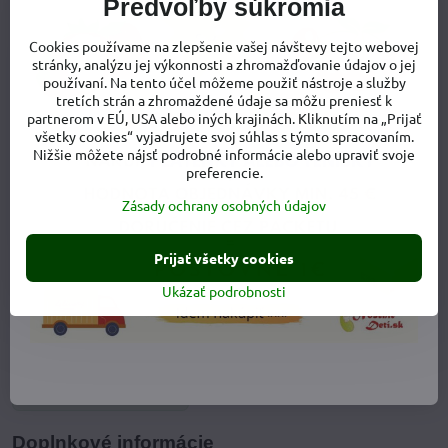
Predvoľby súkromia
Cookies používame na zlepšenie vašej návštevy tejto webovej
stránky, analýzu jej výkonnosti a zhromažďovanie údajov o jej
používaní. Na tento účel môžeme použiť nástroje a služby
tretích strán a zhromaždené údaje sa môžu preniesť k
partnerom v EÚ, USA alebo iných krajinách. Kliknutím na „Prijať
všetky cookies“ vyjadrujete svoj súhlas s týmto spracovaním.
Nižšie môžete nájsť podrobné informácie alebo upraviť svoje
preferencie.
Zásady ochrany osobných údajov
Prijať všetky cookies
Ukázať podrobnosti
Viac z kategórie
Detská obuv
Detské sandále - letná obuv
Dievčenské sandále
Doplnkové informácie