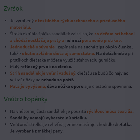
Zvršok
Je vyrobený
z textilného rýchloschnúceho a priedušného
materiálu.
Široká okrúhla špička sandáliek zaistí to, že
sa deťom pri behaní
a chôdzi nestláčajú prsty a
nehrozí
poranenie prstíkov.
Jednoduché obúvanie
- zapínanie na
suchý zips okolo členka,
takže
obutie zvládne dieťa aj samostatne.
Na dotiahnutie
pri
prstíkoch dieťatka môžete využiť sťahovaciu gumičku.
Malý
reflexný prvok na členku.
Strih sandáliek je veľmi vzdušný,
dieťaťu sa budú čo najviac
vetrať nôžky na
nebudú sa potiť.
Päta je vyvýšená,
dáva nôžke oporu
a je čiastočne spevnená.
Vnútro topánky
Na vnútornej časti sandáliek je použitá
rýchloschnúca textília.
Sandálky nemajú vyberateľnú stielku.
Vnútorná stielka je reliéfna, jemne masíruje chodidlo dieťatka.
Je vyrobená z mäkkej peny.