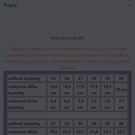
Popis
Veľkostná tabuľka
Topánky sú nami premerané meradlom Plus12, prosím venujte
pozornosť výberu vhodnej veľkosti, nepodceňujte to. V tabuľke je
uvedený aj spôsob, ako odmerať dieťatku nožičku a výber správnej
veľkosti.
veľkosť topánky
25
26
27
28
29
30
vnútorná dĺžka
15,6
16,3
17,0
17,5
18,1
19 cm
topánky
cm
cm
cm
cm
cm
vnútorná šírka
6,6
6,8
7,0
7,2
7,5
7,7
topánky
cm
cm
cm
cm
cm
cm
veľkosť topánky
31
32
33
34
35
36
vnútorná dĺžka
19,5
20,2
20,7
21,4
22,1
22,7