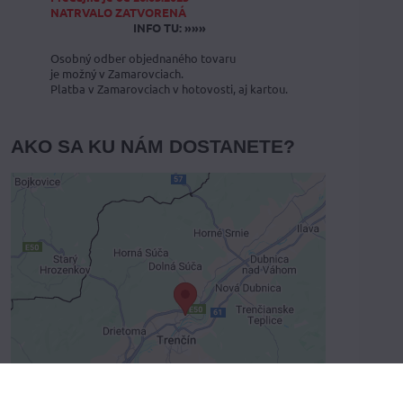
NATRVALO ZATVORENÁ
INFO TU: »»»
Osobný odber objednaného tovaru
je možný v Zamarovciach.
Platba v Zamarovciach v hotovosti, aj kartou.
AKO SA KU NÁM DOSTANETE?
Externý obsah je blokovaný
Voľbami súkromia
Prajete si načítať externý obsah?
Povoliť tentokrát
Povoliť a zapamätať - súhlas s druhom
Vyberte variant
cookie: Funkčné