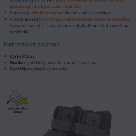
podošva priľne k povrchu chodníka.
Podošva
je mäkká a ohybná
hlavne v oblasti prstíkov.
V prednej časti
je vyvýšená, takže dieťatko si neokope špičky
topánok
- oceníte to napríklad vtedy, keď bude dieťa jazdiť na
odrážadle.
Materiálové zloženie
Zvršok:
koža
Stielka:
syntetický materiál + umelá kožušina
Podrážka:
syntetický materiál