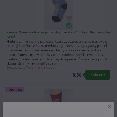
Zimné Merino vlnené ponožky pre deti Surtex Bledomodrá
Šedá
Hrubšie zimné merino ponožky, ktoré zabezpečia v zime perfektný
tepelný komfort. Až 70% merino vlny + 15% bavlny. Vysoký podiel
vlny zabezpečí dobrú termoreguláciu, nožičky sa menej potia a
preto sú menej náchylné, aby zostali studené. Vyššia investícia sa
vyplatí. Sú ideálne na von do zimných topánok. Číslovanie je podľa
skutočných rozmerov nôžky v cm.
Dostupnosť:
Tovar nie je skladom
8,50 €
Zobraziť
NOVINKA