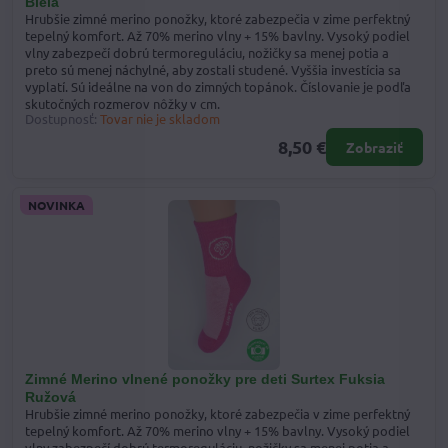
Biela
Hrubšie zimné merino ponožky, ktoré zabezpečia v zime perfektný
tepelný komfort. Až 70% merino vlny + 15% bavlny. Vysoký podiel
vlny zabezpečí dobrú termoreguláciu, nožičky sa menej potia a
preto sú menej náchylné, aby zostali studené. Vyššia investícia sa
vyplatí. Sú ideálne na von do zimných topánok. Číslovanie je podľa
skutočných rozmerov nôžky v cm.
Dostupnosť:
Tovar nie je skladom
8,50 €
Zobraziť
NOVINKA
Zimné Merino vlnené ponožky pre deti Surtex Fuksia
Ružová
Hrubšie zimné merino ponožky, ktoré zabezpečia v zime perfektný
tepelný komfort. Až 70% merino vlny + 15% bavlny. Vysoký podiel
vlny zabezpečí dobrú termoreguláciu, nožičky sa menej potia a