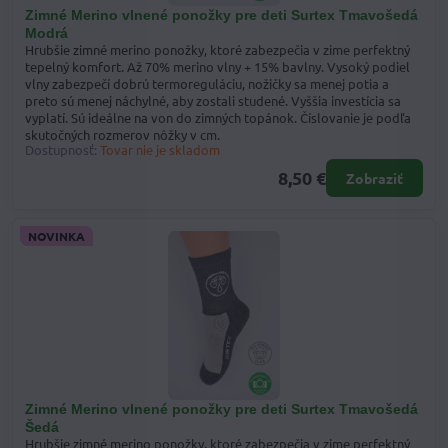
Zimné Merino vlnené ponožky pre deti Surtex Tmavošedá
Modrá
Hrubšie zimné merino ponožky, ktoré zabezpečia v zime perfektný
tepelný komfort. Až 70% merino vlny + 15% bavlny. Vysoký podiel
vlny zabezpečí dobrú termoreguláciu, nožičky sa menej potia a
preto sú menej náchylné, aby zostali studené. Vyššia investícia sa
vyplatí. Sú ideálne na von do zimných topánok. Číslovanie je podľa
skutočných rozmerov nôžky v cm.
Dostupnosť:
Tovar nie je skladom
8,50 €
Zobraziť
NOVINKA
Zimné Merino vlnené ponožky pre deti Surtex Tmavošedá
Šedá
Hrubšie zimné merino ponožky, ktoré zabezpečia v zime perfektný