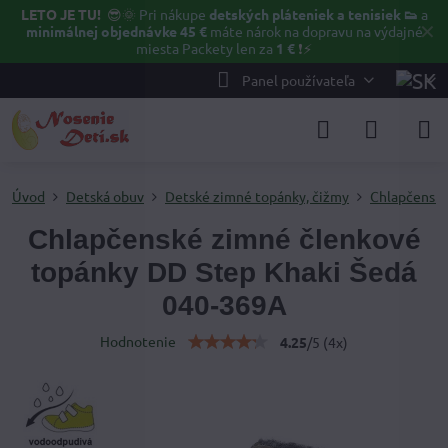
LETO JE TU!
😎🌞
Pri nákupe
detských pláteniek a tenisiek 👟
a
✕
minimálnej objednávke 45 €
máte nárok na dopravu na výdajné
miesta Packety len za
1 €
❗⚡️
Panel používateľa
Úvod
Detská obuv
Detské zimné topánky, čižmy
Chlapčenské
Chlapčenské zimné členkové
topánky DD Step Khaki Šedá
040-369A
Hodnotenie
4.25
/
5
(
4
x)