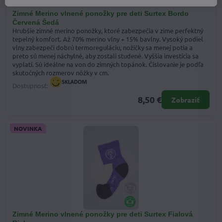
Zimné Merino vlnené ponožky pre deti Surtex Bordo
Červená Šedá
Hrubšie zimné merino ponožky, ktoré zabezpečia v zime perfektný
tepelný komfort. Až 70% merino vlny + 15% bavlny. Vysoký podiel
vlny zabezpečí dobrú termoreguláciu, nožičky sa menej potia a
preto sú menej náchylné, aby zostali studené. Vyššia investícia sa
vyplatí. Sú ideálne na von do zimných topánok. Číslovanie je podľa
skutočných rozmerov nôžky v cm.
Dostupnosť:
8,50 €
Zobraziť
NOVINKA
Zimné Merino vlnené ponožky pre deti Surtex Fialová