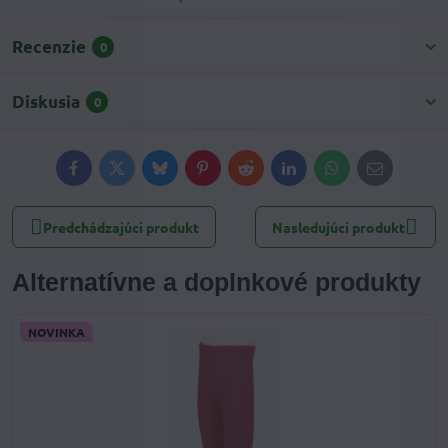
Recenzie
0
Diskusia
0
Facebook
Twitter
Bluesky
Pinterest
Reddit
LinkedIn
WhatsApp
E-
mail
Predchádzajúci produkt
Nasledujúci produkt
Alternatívne a doplnkové produkty
NOVINKA