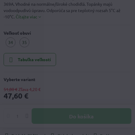
369A. Vhodné na normálne/široké chodidlá. Topánky majú
vodoodpudivú úpravu. Odporúča sa pre teplotný rozsah 5°C až
-10°C.
Čítajte viac
Veľkosť obuvi
34
35
Tabuľka veľkostí
Vyberte variant
51,80 €
Zľava
4,20 €
47,60 €
Do košíka