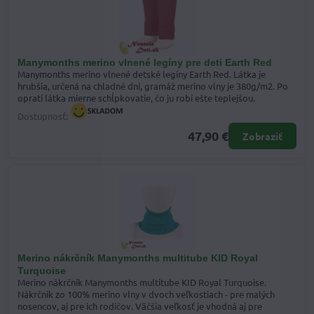
Manymonths merino vlnené legíny pre deti Earth Red
Manymonths merino vlnené detské legíny Earth Red. Látka je
hrubšia, určená na chladné dni, gramáž merino vlny je 380g/m2. Po
opratí látka mierne schĺpkovatie, čo ju robí ešte teplejšou.
Dostupnosť:
47,90 €
Zobraziť
Merino nákrčník Manymonths multitube KID Royal
Turquoise
Merino nákrčník Manymonths multitube KID Royal Turquoise.
Nákrčník zo 100% merino vlny v dvoch veľkostiach - pre malých
nosencov, aj pre ich rodičov. Väčšia veľkosť je vhodná aj pre