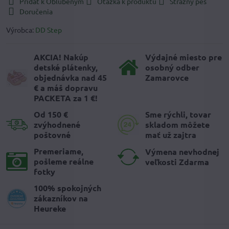
Pridať k Obľúbeným
Otázka k produktu
Strážny pes
Doručenia
Výrobca:
DD Step
AKCIA! Nakúp
Výdajné miesto pre
detské plátenky,
osobný odber
objednávka nad 45
Zamarovce
€ a máš dopravu
PACKETA za 1 €!
Od 150 €
Sme rýchli, tovar
zvýhodnené
skladom môžete
poštovné
mať už zajtra
Premeriame,
Výmena nevhodnej
pošleme reálne
veľkosti Zdarma
fotky
100% spokojných
zákazníkov na
Heureke