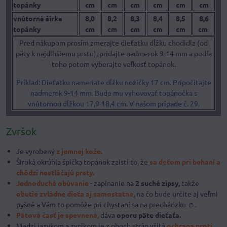
topánky
cm
cm
cm
cm
cm
cm
vnútorná šírka
8,0
8,2
8,3
8,4
8,5
8,6
topánky
cm
cm
cm
cm
cm
cm
Pred nákupom prosím zmerajte dieťatku dĺžku chodidla (od
päty k najdlhšiemu prstu), pridajte nadmerok 9-14 mm a podľa
toho potom vyberajte veľkosť topánok.
Príklad: Dieťatku nameriate dĺžku nožičky 17 cm. Pripočítajte
nadmerok 9-14 mm. Bude mu vyhovovať topánočka s
vnútornou dĺžkou 17,9-18,4 cm. V našom prípade č. 29.
Zvršok
Je vyrobený
z jemnej kože.
Široká okrúhla špička topánok zaistí to, že
sa deťom pri behaní a
chôdzi nestláčajú prsty.
Jednoduché obúvanie
- zapínanie na
2 suché zipsy,
takže
obutie zvládne dieťa aj samostatne,
na čo bude určite aj veľmi
pyšné a Vám to pomôže pri chystaní sa na prechádzku ☺.
Pätová časť je spevnená,
dáva
oporu päte dieťaťa.
Medzi jazykom a zvrškom je z oboch strán všitá
ochrana proti