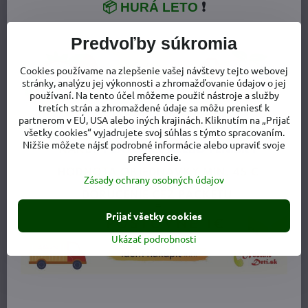
📦 HURÁ LETO
❗
Predvoľby súkromia
Zimné Merino vlnené ponožky pre deti Surtex Bordo
Červená
Cookies používame na zlepšenie vašej návštevy tejto webovej
Hrubšie zimné merino ponožky, ktoré zabezpečia v zime perfektný
stránky, analýzu jej výkonnosti a zhromažďovanie údajov o jej
tepelný komfort. Až 70% merino vlny + 15% bavlny. Vysoký podiel
používaní. Na tento účel môžeme použiť nástroje a služby
vlny zabezpečí dobrú termoreguláciu, nožičky sa menej potia a
preto sú menej náchylné, aby zostali studené. Vyššia investícia sa
tretích strán a zhromaždené údaje sa môžu preniesť k
vyplatí. Sú ideálne na von do zimných topánok. Číslovanie je podľa
partnerom v EÚ, USA alebo iných krajinách. Kliknutím na „Prijať
skutočných rozmerov nôžky v cm.
všetky cookies“ vyjadrujete svoj súhlas s týmto spracovaním.
Nižšie môžete nájsť podrobné informácie alebo upraviť svoje
Dostupnosť:
preferencie.
8,50 €
Zobraziť
Zásady ochrany osobných údajov
NOVINKA
Prijať všetky cookies
Ukázať podrobnosti