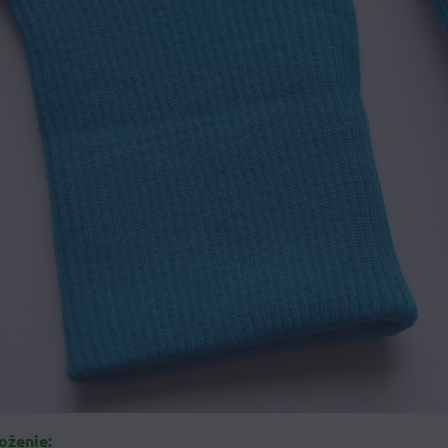
loženie: