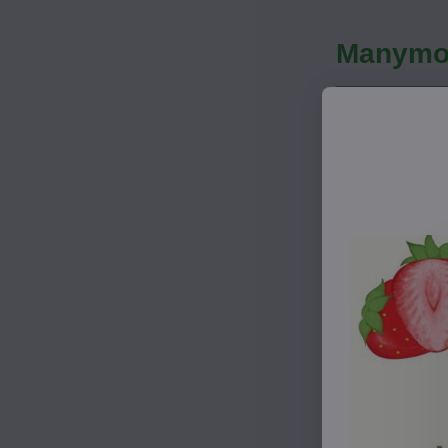
Manymon
Veľkosť
Obvod pása
Dĺžka nohavíc
Pás je možné 