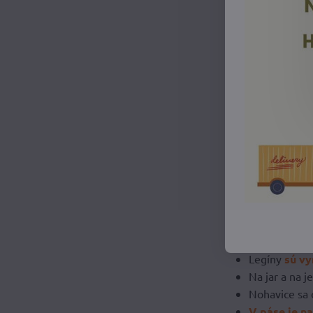
Legíny
sú vy
Na jar a na 
Nohavice sa 
V páse je n