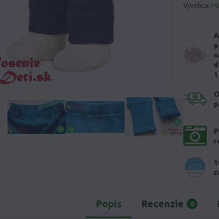
Výrobca:
M
A
p
n
d
1
O
p
P
r
1
z
Popis
Recenzie
0