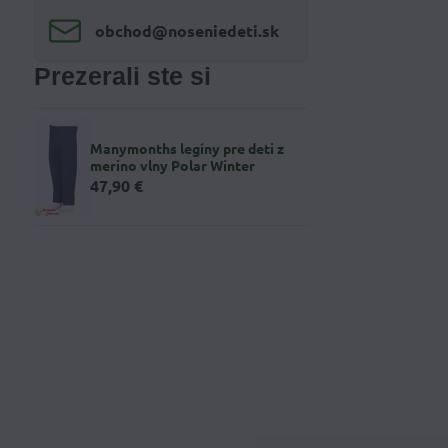
obchod​@noseniedeti​.sk
Prezerali ste si
Manymonths legíny pre deti z
merino vlny Polar Winter
47,90 €