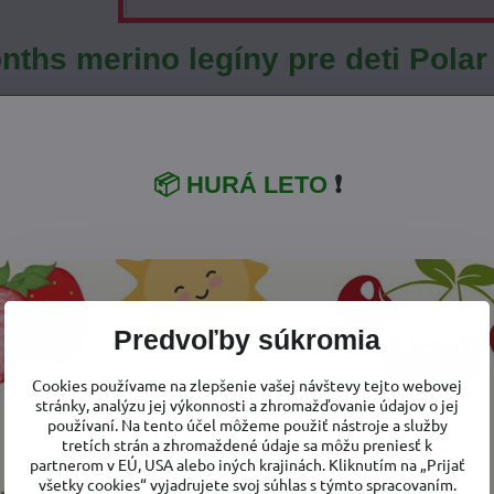
ths merino legíny pre deti Polar
80-92/98
98-104/110
110-1
max. 60 cm
max. 60 cm
max. 
44-54 cm
51-62 cm
63-74
📦 HURÁ LETO
❗
ľubovoľne pomocou gumičky zúžiť, preto neudávame min. obvod
Predvoľby súkromia
Cookies používame na zlepšenie vašej návštevy tejto webovej
stránky, analýzu jej výkonnosti a zhromažďovanie údajov o jej
používaní. Na tento účel môžeme použiť nástroje a služby
tretích strán a zhromaždené údaje sa môžu preniesť k
partnerom v EÚ, USA alebo iných krajinách. Kliknutím na „Prijať
všetky cookies“ vyjadrujete svoj súhlas s týmto spracovaním.