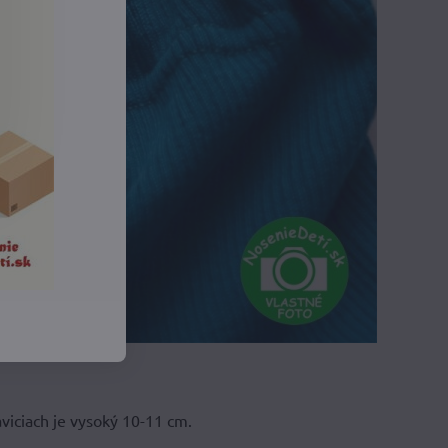
viciach je vysoký 10-11 cm.