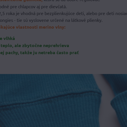
odné pre chlapcov aj pre dievčatá.
2,5 roka je vhodná pre bezplienkujúce deti, alebo pre deti nosi
Longies - tie sú vyslovene určené na látkové plienky.
ikajúce vlastnosti merino vlny:
je vlhká
e teplo, ale zbytočne neprehrieva
nej pachy, takže ju netreba často prať