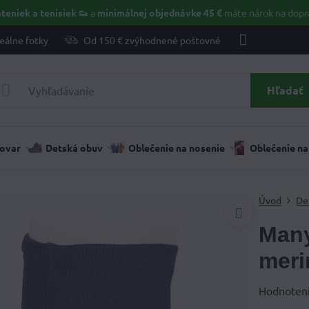
teniek a tenisiek 👟
a
minimálnej objednávke 45 €
máte nárok na dopr
eálne fotky
Od 150 € zvýhodnené poštovné
Hľadať
tovar
Detská obuv
Oblečenie na nosenie
Oblečenie na
Úvod
De
Many
meri
Hodnoten