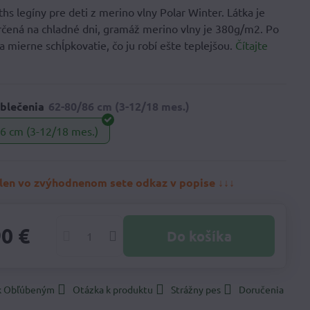
 legíny pre deti z merino vlny Polar Winter. Látka je
určená na chladné dni, gramáž merino vlny je 380g/m2. Po
ka mierne schĺpkovatie, čo ju robí ešte teplejšou.
Čítajte
blečenia
6 cm (3-12/18 mes.)
len vo zvýhodnenom sete odkaz v popise ↓↓↓
90 €
Do košíka
 k Obľúbeným
Otázka k produktu
Strážny pes
Doručenia