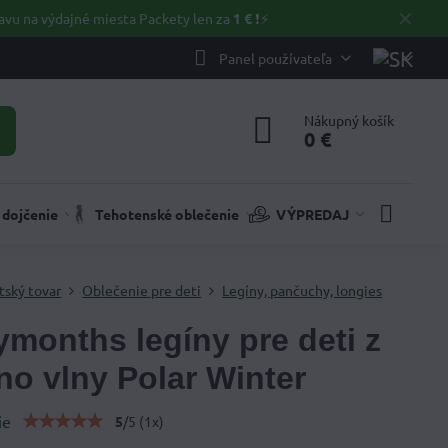
✕
avu na výdajné miesta Packety len za
1 €
❗⚡️
Panel používateľa
Nákupný košík
0 €
 dojčenie
Tehotenské oblečenie
VÝPREDAJ
tský tovar
Oblečenie pre deti
Legíny, pančuchy, longies
months legíny pre deti z
no vlny Polar Winter
ie
5
/
5
(
1
x)