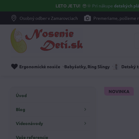
LETO JE TU!
😎🌞
Pri nákupe
detských plá
Osobný odber v Zamarovciach
Premeriame, pošleme r
Ergonomické nosiče
Babyšatky, Ring Slingy
Detský 
NOVINKA
Úvod
Blog
Videonávody
Vaše referencie