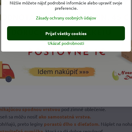
Nižšie môžete nájsť podrobné informácie alebo upraviť svoje
preferencie.
Zásady ochrany osobných údajov
Prijať všetky cookies
Ukázať podrobnosti
nikajúcou spodnou vrstvou
pod zimné oblečenie.
jeseň sa môžu nosiť
ako samostatná vrstva.
ohŕňajú, preto legíny
porastú dlho s dieťaťom.
Náplet na noha
astaviteľná gumička,
ktorá sa dá dobre regulovať.