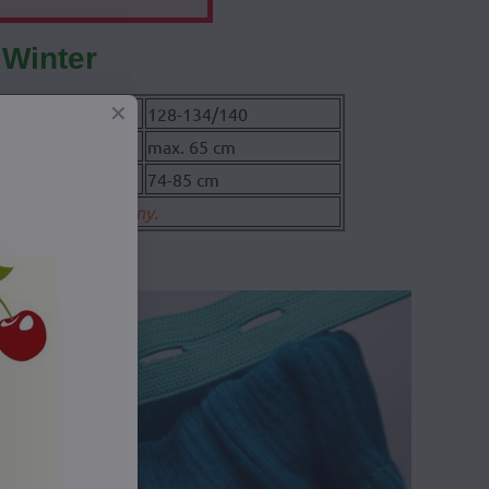
 Winter
22/128
128-134/140
65 cm
max. 65 cm
 cm
74-85 cm
, ale iba maximálny.