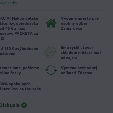
anymonths
KCIA! Nakúp detské
Výdajné miesto pre
látenky, objednávka
osobný odber
ad 45 € a máš
Zamarovce
opravu PACKETA za
 €!
Sme rýchli, tovar
d 150 € zvýhodnené
skladom môžete mať
oštovné
už zajtra
remeriame, pošleme
Výmena nevhodnej
eálne fotky
veľkosti Zdarma
00% spokojných
ákazníkov na Heureke
Diskusia
0