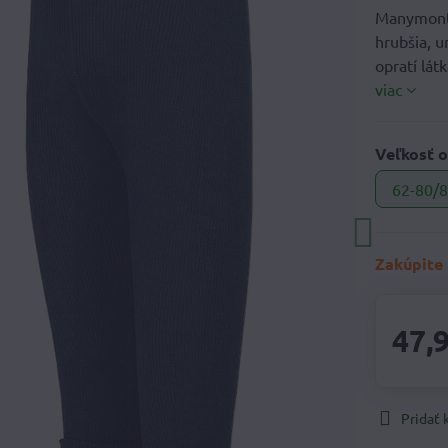
Manymonths
hrubšia, 
opratí lát
viac
Veľkosť o
62-80/8
Zakúpite 
47,
Pridať