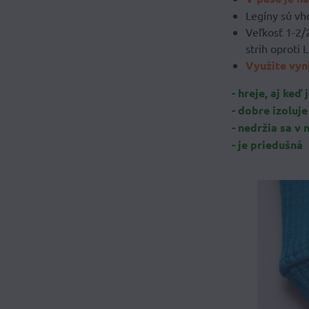
Legíny sú vh
Veľkosť 1-2/
strih oproti 
Využite vyn
- hreje, aj keď 
- dobre izoluj
- nedržia sa v 
- je priedušná