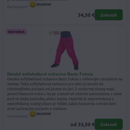
Dostupnosť:
34,50 €
Zobraziť
NOVINKA
Detské softshellové nohavice Basic Fuksia
Detské softshellové nohavice Basic Fuksia s reflexným obrázkom na
stehne. Tieto softshellové nohavice pre deti sú skvelé do
chladnejšieho počasia od jesene do jari. Z vnútornej strany majú
jemnú fleesovú vrstvu. Na jar a jeseň ich oblečte samostatne, v zime
pod ne dajte pančušky alebo legíny. Materiál je nepremokavý a
neprefúkavý, vodný stĺpec je 10000, takže bezpečne ochráni deti
pred sychravým počasím a snehom.
Dostupnosť:
od 33,50 €
Zobraziť