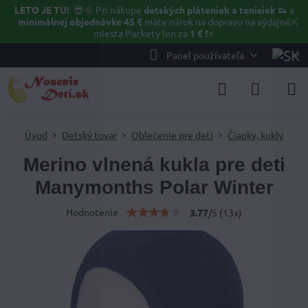
LETO JE TU!
😎🌞
Pri nákupe
detských pláteniek a tenisiek 👟
a
✕
minimálnej objednávke 45 €
máte nárok na dopravu na výdajné
miesta Packety len za
1 €
❗⚡️
Panel používateľa
Úvod
Detský tovar
Oblečenie pre deti
Čiapky, kukly
Merino vlnená kukla pre deti
Manymonths Polar Winter
Hodnotenie
3.77
/
5
(
13
x)