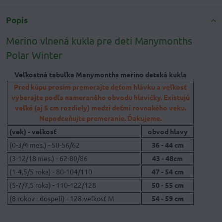
Popis
Merino vlnená kukla pre deti Manymonths
Polar Winter
Veľkostná tabuľka Manymonths merino detská kukla
Pred kúpu prosím premerajte deťom hlávku a veľkosť
vyberajte podľa nameraného obvodu hlavičky. Existujú
veľké (aj 5 cm rozdiely) medzi deťmi rovnakého veku.
Nepodceňujte premeranie. Ďakujeme.
(vek) - veľkosť
obvod hlavy
(0-3/4 mes.) - 50-56/62
36 - 44 cm
(3-12/18 mes.) - 62-80/86
43 - 48cm
(1-4,5/5 roka) - 80-104/110
47 - 54 cm
(5-7/7,5 roka) - 110-122/128
50 - 55 cm
(8 rokov - dospelí) - 128-veľkosť M
54 - 59 cm