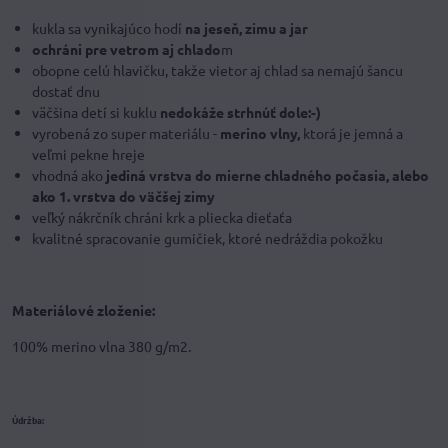
kukla sa vynikajúco hodí
na jeseň, zimu a jar
ochráni pre vetrom aj chlado
m
obopne celú hlavičku, takže vietor aj chlad sa nemajú šancu
dostať dnu
väčšina detí si kuklu
nedokáže strhnúť dole:-)
vyrobená zo super materiálu -
merino vlny,
ktorá je jemná a
veľmi pekne hreje
vhodná ako
jediná vrstva do mierne chladného počasia, alebo
ako 1. vrstva do väčšej zimy
veľký nákrčník chráni krk a pliecka dieťaťa
kvalitné spracovanie gumičiek, ktoré nedráždia pokožku
Materiálové zloženie:
100% merino vlna 380 g/m2.
Údržba: