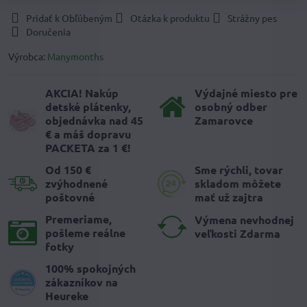
Pridať k Obľúbeným
Otázka k produktu
Strážny pes
Doručenia
Výrobca:
Manymonths
AKCIA! Nakúp
Výdajné miesto pre
detské plátenky,
osobný odber
objednávka nad 45
Zamarovce
€ a máš dopravu
PACKETA za 1 €!
Od 150 €
Sme rýchli, tovar
zvýhodnené
skladom môžete
poštovné
mať už zajtra
Premeriame,
Výmena nevhodnej
pošleme reálne
veľkosti Zdarma
fotky
100% spokojných
zákazníkov na
Heureke