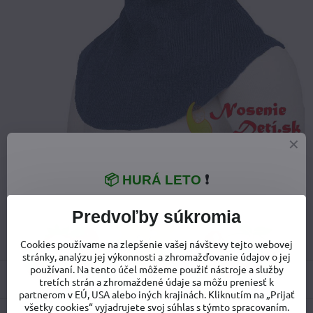
Viac z kategórie
📦 HURÁ LETO
❗
Vlnené kukly, čiapky Merino Manymonths
Merino vlnené oblečenie
Detský tovar
Predvoľby súkromia
Oblečenie pre deti
Čiapky, kukly
Cookies používame na zlepšenie vašej návštevy tejto webovej
stránky, analýzu jej výkonnosti a zhromažďovanie údajov o jej
používaní. Na tento účel môžeme použiť nástroje a služby
Recenzie
0
tretích strán a zhromaždené údaje sa môžu preniesť k
partnerom v EÚ, USA alebo iných krajinách. Kliknutím na „Prijať
všetky cookies“ vyjadrujete svoj súhlas s týmto spracovaním.