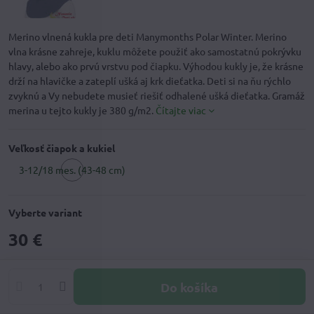
Merino vlnená kukla pre deti Manymonths Polar Winter. Merino
vlna krásne zahreje, kuklu môžete použiť ako samostatnú pokrývku
hlavy, alebo ako prvú vrstvu pod čiapku. Výhodou kukly je, že krásne
drží na hlavičke a zateplí ušká aj krk dieťatka. Deti si na ňu rýchlo
zvyknú a Vy nebudete musieť riešiť odhalené ušká dieťatka. Gramáž
merina u tejto kukly je 380 g/m2.
Čítajte viac
Veľkosť čiapok a kukiel
3-12/18 mes. (43-48 cm)
Vyberte variant
30 €
Do košíka