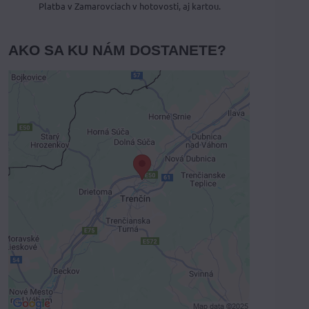
Platba v Zamarovciach v hotovosti, aj kartou.
AKO SA KU NÁM DOSTANETE?
Externý obsah je blokovaný
Voľbami súkromia
Prajete si načítať externý obsah?
Povoliť tentokrát
Povoliť a zapamätať - súhlas s druhom
cookie: Funkčné
Otvoriť obsah v novom okne