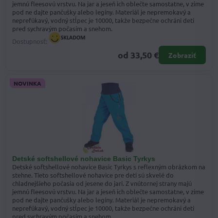
jemnú fleesovú vrstvu. Na jar a jeseň ich oblečte samostatne, v zime
pod ne dajte pančušky alebo legíny. Materiál je nepremokavý a
neprefúkavý, vodný stĺpec je 10000, takže bezpečne ochráni deti
pred sychravým počasím a snehom.
Dostupnosť:
od 33,50 €
Zobraziť
NOVINKA
Detské softshellové nohavice Basic Tyrkys
Detské softshellové nohavice Basic Tyrkys s reflexným obrázkom na
stehne. Tieto softshellové nohavice pre deti sú skvelé do
chladnejšieho počasia od jesene do jari. Z vnútornej strany majú
jemnú fleesovú vrstvu. Na jar a jeseň ich oblečte samostatne, v zime
pod ne dajte pančušky alebo legíny. Materiál je nepremokavý a
neprefúkavý, vodný stĺpec je 10000, takže bezpečne ochráni deti
pred sychravým počasím a snehom.