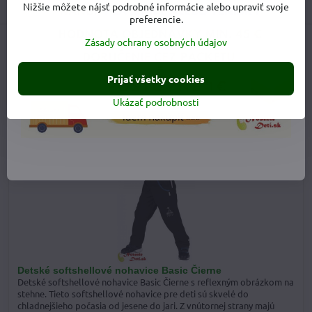
Diskusia
0
Nižšie môžete nájsť podrobné informácie alebo upraviť svoje
preferencie.
Zásady ochrany osobných údajov
Facebook
Twitter
Bluesky
Pinterest
Reddit
LinkedIn
WhatsApp
E-
mail
Prijať všetky cookies
Predchádzajúci produkt
Nasledujúci produkt
Ukázať podrobnosti
Alternatívne a doplnkové produkty
NOVINKA
Detské softshellové nohavice Basic Čierne
Detské softshellové nohavice Basic Čierne s reflexným obrázkom na
stehne. Tieto softshellové nohavice pre deti sú skvelé do
chladnejšieho počasia od jesene do jari. Z vnútornej strany majú