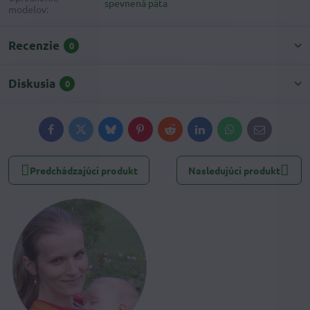
spevnená päta
modelov:
Recenzie
0
Diskusia
0
Facebook
Twitter
Bluesky
Pinterest
Reddit
LinkedIn
WhatsApp
E-
mail
Predchádzajúci produkt
Nasledujúci produkt