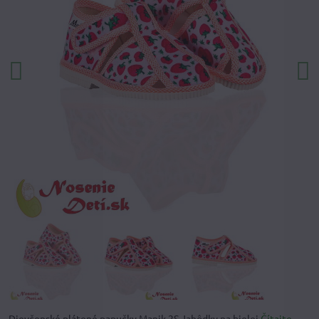
Dievčenské plátené papučky Manik 2S Jahôdky na bielej
Čítajte