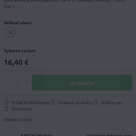
viac
Veľkosť obuvi
32
Vyberte variant
16,40 €
Do košíka
Pridať k Obľúbeným
Otázka k produktu
Strážny pes
Doručenia
Výrobca:
Manik
AKCIA! Nakúp
Výdajné miesto pre