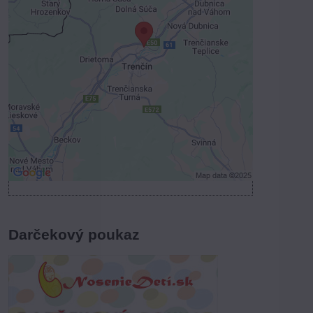
Voľbami súkromia
Prajete si načítať externý obsah?
Povoliť tentokrát
Povoliť a zapamätať - súhlas s druhom
cookie: Funkčné
Otvoriť obsah v novom okne
Darčekový poukaz