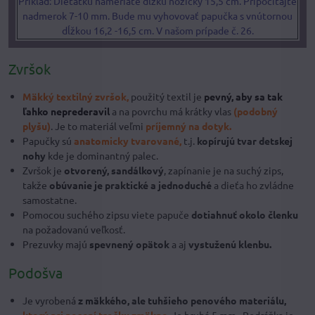
Príklad: Dieťatku nameriate dĺžku nožičky 15,5 cm. Pripočítajte
nadmerok 7-10 mm. Bude mu vyhovovať papučka s vnútornou
dĺžkou 16,2 -16,5 cm. V našom prípade č. 26.
Zvršok
Mäkký textilný zvršok,
použitý textil je
pevný, aby sa tak
ľahko neprederavil
a na povrchu má krátky vlas
(podobný
plyšu)
. Je to materiál veľmi
príjemný na dotyk.
Papučky sú
anatomicky tvarované,
t.j.
kopírujú tvar detskej
nohy
kde je dominantný palec.
Zvršok je
otvorený, sandálkový
, zapínanie je na suchý zips,
takže
obúvanie je praktické a jednoduché
a dieťa ho zvládne
samostatne.
Pomocou suchého zipsu viete papuče
dotiahnuť okolo členku
na požadovanú veľkosť.
Prezuvky majú
spevnený opätok
a aj
vystuženú klenbu.
Podošva
Je vyrobená
z mäkkého, ale tuhšieho penového materiálu,