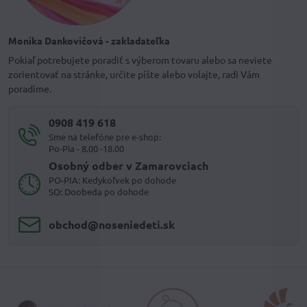
Monika Dankovičová - zakladateľka
Pokiaľ potrebujete poradiť s výberom tovaru alebo sa neviete
zorientovať na stránke, určite píšte alebo volajte, radi Vám
poradíme.
0908 419 618
Sme na telefóne pre e-shop:
Po-Pia - 8.00 -18.00
Osobný odber v Zamarovciach
PO-PIA: Kedykoľvek po dohode
SO: Doobeda po dohode
obchod​@noseniedeti​.sk