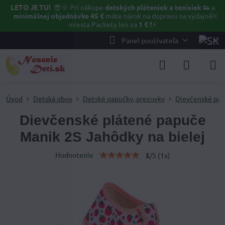
LETO JE TU!
😎🌞
Pri nákupe
detských pláteniek a tenisiek 👟
a
✕
minimálnej objednávke 45 €
máte nárok na dopravu na výdajné
miesta Packety len za
1 €
❗⚡️
Panel používateľa
Úvod
Detská obuv
Detské papučky, prezuvky
Dievčenské pap
Dievčenské plátené papuče
Manik 2S Jahôdky na bielej
Hodnotenie
5
/
5
(
1
x)