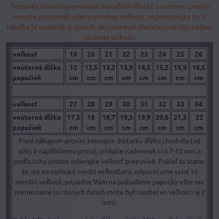
Prezuvky sú nami premerané meradlom Plus12 a metrom, prosím
venujte pozornosť výberu vhodnej veľkosti, nepodceňujte to. V
tabuľke je uvedený aj spôsob, ako odmerať dieťatku nožičku a výber
správnej veľkosti.
veľkosť
19
20
21
22
23
24
25
26
vnútorná dĺžka
12
12,5
13,2
13,9
14,5
15,2
15,9
16,5
papučiek
cm
cm
cm
cm
cm
cm
cm
cm
veľkosť
27
28
29
30
31
32
33
34
vnútorná dĺžka
17,3
18
18,7
19,3
19,9
20,6
21,3
22
papučiek
cm
cm
cm
cm
cm
cm
cm
cm
Pred nákupom prosím zmerajte dieťatku dĺžku chodidla (od
päty k najdlhšiemu prstu), pridajte nadmerok cca 7-10 mm a
podľa toho potom vyberajte veľkosť prezuviek. Pokiaľ sa stane,
že ste na rozhraní medzi veľkosťami, odporúčame vziať tú
menšiu veľkosť, prípadne Vám na požiadanie papučky ešte raz
premeriame (u rôznych farieb môže byť rozdiel vo veľkosti aj 2
mm).