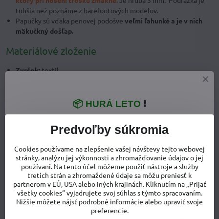
ktorý pri nosení trošku zmäkne.
Je hrubá 5 mm. Podrážka je
tuhšia než poznáme z barefootových modelov.
Papučky sú vďaka penovej podošve
veľmi ľahunké a je v nich
mäkučkný došľap.
Materiálové zloženie
Zvršok:
textil
Vnútro:
textil
Podrážka:
syntetický materiál
📦 HURÁ LETO
❗
Predvoľby súkromia
Cookies používame na zlepšenie vašej návštevy tejto webovej
stránky, analýzu jej výkonnosti a zhromažďovanie údajov o jej
používaní. Na tento účel môžeme použiť nástroje a služby
tretích strán a zhromaždené údaje sa môžu preniesť k
partnerom v EÚ, USA alebo iných krajinách. Kliknutím na „Prijať
všetky cookies“ vyjadrujete svoj súhlas s týmto spracovaním.
Nižšie môžete nájsť podrobné informácie alebo upraviť svoje
preferencie.