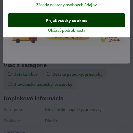
Zásady ochrany osobných údajov
Prijať všetky cookies
Ukázať podrobnosti
Viac z kategórie
Detská obuv
Detské papučky, prezuvky
Dievčenské papučky, prezuvky
Doplnkové informácie
Kategória:
Dievčenské papučky, prezuvky
Pohlavie:
Dievča
Upresnenie