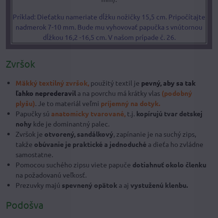
Príklad: Dieťatku nameriate dĺžku nožičky 15,5 cm. Pripočítajte
nadmerok 7-10 mm. Bude mu vyhovovať papučka s vnútornou
dĺžkou 16,2 -16,5 cm. V našom prípade č. 26.
Zvršok
Mäkký textilný zvršok,
použitý textil je
pevný, aby sa tak
ľahko neprederavil
a na povrchu má krátky vlas
(podobný
plyšu)
. Je to materiál veľmi
príjemný na dotyk.
Papučky sú
anatomicky tvarované,
t.j.
kopírujú tvar detskej
nohy
kde je dominantný palec.
Zvršok je
otvorený, sandálkový
, zapínanie je na suchý zips,
takže
obúvanie je praktické a jednoduché
a dieťa ho zvládne
samostatne.
Pomocou suchého zipsu viete papuče
dotiahnuť okolo členku
na požadovanú veľkosť.
Prezuvky majú
spevnený opätok
a aj
vystuženú klenbu.
Podošva