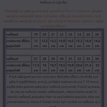
Veľkostná tabuľka
Prezuvky sú nami premerané meradlom Plus12 a metrom, prosím
venujte pozornosť výberu vhodnej veľkosti, nepodceňujte to. V
tabuľke je uvedený aj spôsob, ako odmerať dieťatku nožičku a výber
správnej veľkosti.
veľkosť
19
20
21
22
23
24
25
26
vnútorná dĺžka
12
12,5
13,2
13,9
14,5
15,2
15,9
16,5
papučiek
cm
cm
cm
cm
cm
cm
cm
cm
veľkosť
27
28
29
30
31
32
33
34
vnútorná dĺžka
17,3
18
18,7
19,3
19,9
20,6
21,3
22
papučiek
cm
cm
cm
cm
cm
cm
cm
cm
Pred nákupom prosím zmerajte dieťatku dĺžku chodidla (od
päty k najdlhšiemu prstu), pridajte nadmerok cca 7-10 mm a
podľa toho potom vyberajte veľkosť prezuviek. Pokiaľ sa stane,
že ste na rozhraní medzi veľkosťami, odporúčame vziať tú
menšiu veľkosť, prípadne Vám na požiadanie papučky ešte raz
premeriame (u rôznych farieb môže byť rozdiel vo veľkosti aj 2
mm).