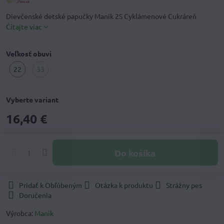
Dievčenské detské papučky Manik 2S Cyklámenové Cukráreň
Čítajte viac
Veľkosť obuvi
22
33
Tovar
nie
je
Vyberte variant
skladom
16,40 €
Do košíka
Pridať k Obľúbeným
Otázka k produktu
Strážny pes
Doručenia
Výrobca:
Manik