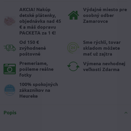
AKCIA! Nakúp
Výdajné miesto pre
detské plátenky,
osobný odber
objednávka nad 45
Zamarovce
€ a máš dopravu
PACKETA za 1 €!
Od 150 €
Sme rýchli, tovar
zvýhodnené
skladom môžete
poštovné
mať už zajtra
Premeriame,
Výmena nevhodnej
pošleme reálne
veľkosti Zdarma
fotky
100% spokojných
zákazníkov na
Heureke
Popis