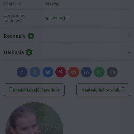
Pohlavie:
Dievča
Upresnenie
spevnená päta
modelov:
Recenzie
0
Diskusia
0
Facebook
Twitter
Bluesky
Pinterest
Reddit
LinkedIn
WhatsApp
E-
mail
Predchádzajúci produkt
Nasledujúci produkt