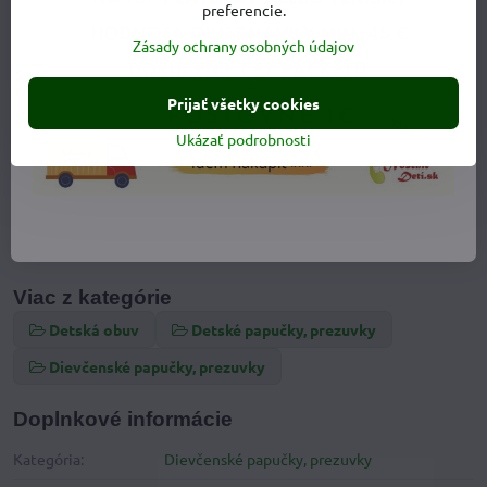
preferencie.
Zásady ochrany osobných údajov
Prijať všetky cookies
Ukázať podrobnosti
Viac z kategórie
Detská obuv
Detské papučky, prezuvky
Dievčenské papučky, prezuvky
Doplnkové informácie
Kategória:
Dievčenské papučky, prezuvky