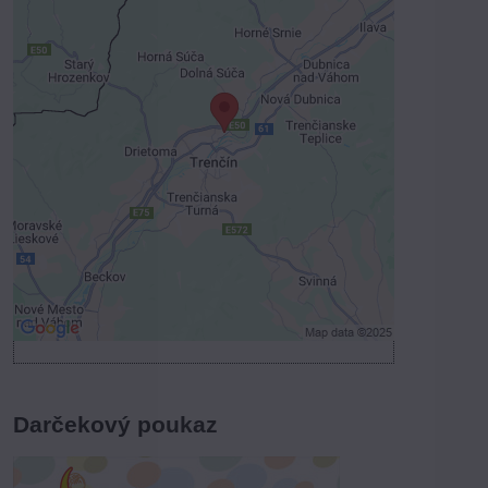
Externý obsah je blokovaný
Voľbami súkromia
Prajete si načítať externý obsah?
Povoliť tentokrát
Povoliť a zapamätať - súhlas s druhom
cookie: Funkčné
Otvoriť obsah v novom okne
Darčekový poukaz