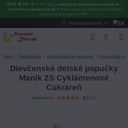
LETO JE TU!
😎🌞
Pri nákupe
detských pláteniek a tenisiek 👟
a
✕
minimálnej objednávke 45 €
máte nárok na dopravu na výdajné
miesta Packety len za
1 €
❗⚡️
Panel používateľa
Úvod
Detská obuv
Detské papučky, prezuvky
Dievčenské pap
Dievčenské detské papučky
Manik 2S Cyklámenové
Cukráreň
Hodnotenie
5
/
5
(
1
x)