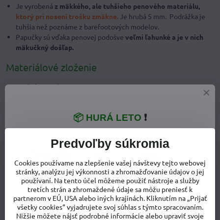
Je vyrobená
z mäkkého, ale tuhšieho penového materiálu,
ktorý pri nosení trošku zmäkne.
Je hrubá 5 mm. Podrážka je
tuhšia než poznáme z barefootových modelov.
Papučky sú vďaka penovej podošve
veľmi ľahunké a je v nich
mäkučkný došľap.
Materiálové zloženie
Zvršok:
textil
Vnútro:
textil
Podrážka:
syntetický materiál
📦 HURÁ LETO
❗
Predvoľby súkromia
Cookies používame na zlepšenie vašej návštevy tejto webovej
stránky, analýzu jej výkonnosti a zhromažďovanie údajov o jej
používaní. Na tento účel môžeme použiť nástroje a služby
tretích strán a zhromaždené údaje sa môžu preniesť k
partnerom v EÚ, USA alebo iných krajinách. Kliknutím na „Prijať
všetky cookies“ vyjadrujete svoj súhlas s týmto spracovaním.
Nižšie môžete nájsť podrobné informácie alebo upraviť svoje