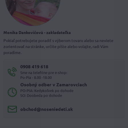
Monika Dankovičová - zakladateľka
Pokiaľ potrebujete poradiť s výberom tovaru alebo sa neviete
zorientovať na stránke, určite píšte alebo volajte, radi Vám
poradíme.
0908 419 618
Sme na telefóne pre e-shop:
Po-Pia - 8.00 -18.00
Osobný odber v Zamarovciach
PO-PIA: Kedykoľvek po dohode
SO: Doobeda po dohode
obchod​@noseniedeti​.sk