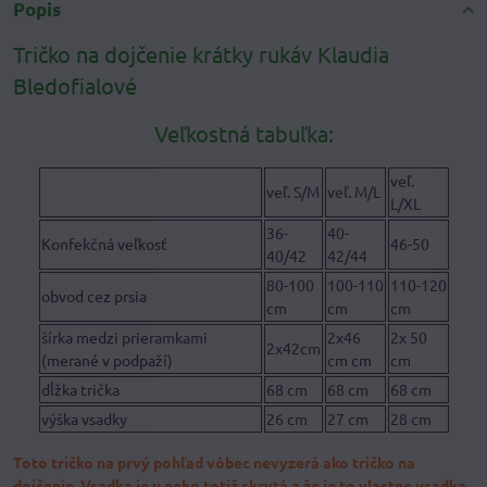
Popis
Tričko na dojčenie krátky rukáv Klaudia
Bledofialové
Veľkostná tabuľka:
veľ.
veľ. S/M
veľ. M/L
L/XL
36-
40-
Konfekčná veľkosť
46-50
40/42
42/44
80-100
100-110
110-120
obvod cez prsia
cm
cm
cm
šírka medzi prieramkami
2x46
2x 50
2x42cm
(merané v podpaží)
cm cm
cm
dĺžka trička
68 cm
68 cm
68 cm
výška vsadky
26 cm
27 cm
28 cm
Toto tričko na prvý pohľad vôbec nevyzerá ako tričko na
dojčenie. Vsadka je u neho totiž skrytá a že je to vlastne vsadka