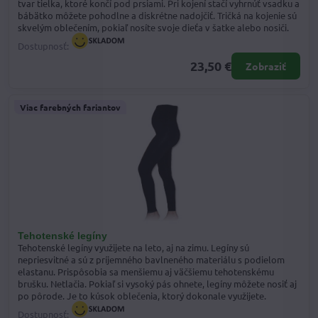
tvar tielka, ktoré končí pod prsiami. Pri kojení stačí vyhrnúť vsadku a
bábätko môžete pohodlne a diskrétne nadojčiť. Tričká na kojenie sú
skvelým oblečením, pokiaľ nosíte svoje dieťa v šatke alebo nosiči.
Dostupnosť:
23,50 €
Zobraziť
Viac farebných fariantov
Tehotenské legíny
Tehotenské legíny využijete na leto, aj na zimu. Legíny sú
nepriesvitné a sú z príjemného bavlneného materiálu s podielom
elastanu. Prispôsobia sa menšiemu aj väčšiemu tehotenskému
brušku. Netlačia. Pokiaľ si vysoký pás ohnete, legíny môžete nosiť aj
po pôrode. Je to kúsok oblečenia, ktorý dokonale využijete.
Dostupnosť: