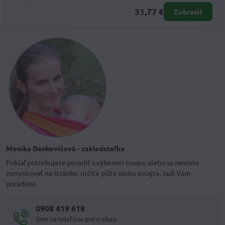
31,77 €
Zobraziť
Monika Dankovičová - zakladateľka
Pokiaľ potrebujete poradiť s výberom tovaru alebo sa neviete
zorientovať na stránke, určite píšte alebo volajte, radi Vám
poradíme.
0908 419 618
Sme na telefóne pre e-shop: