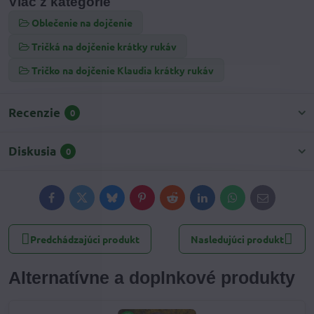
Viac z kategórie
Oblečenie na dojčenie
Tričká na dojčenie krátky rukáv
Tričko na dojčenie Klaudia krátky rukáv
Recenzie
0
Diskusia
0
Facebook
Twitter
Bluesky
Pinterest
Reddit
LinkedIn
WhatsApp
E-
mail
Predchádzajúci produkt
Nasledujúci produkt
Alternatívne a doplnkové produkty