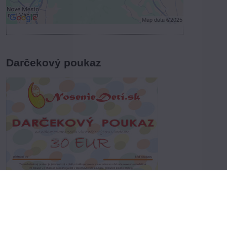
Otvoriť obsah v novom okne
Darčekový poukaz
Vyberte variant
Dvojnásobná radosť pre obdarovaného.
Prvý krát z darčeka, druhý krát z nákupu:-)