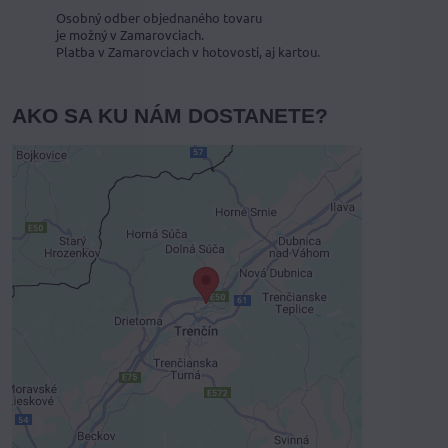
Osobný odber objednaného tovaru
je možný v Zamarovciach.
Platba v Zamarovciach v hotovosti, aj kartou.
AKO SA KU NÁM DOSTANETE?
Externý obsah je blokovaný
Voľbami súkromia
Prajete si načítať externý obsah?
Povoliť tentokrát
Povoliť a zapamätať - súhlas s druhom
cookie: Funkčné