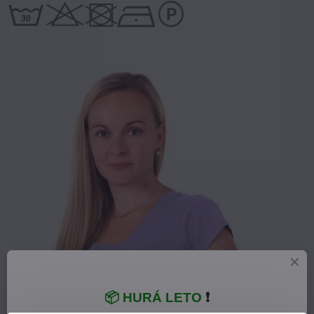
📦 HURÁ LETO
❗