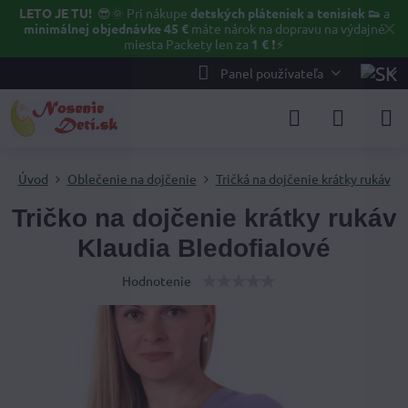
LETO JE TU!
😎🌞
Pri nákupe
detských pláteniek a tenisiek 👟
a
✕
minimálnej objednávke 45 €
máte nárok na dopravu na výdajné
miesta Packety len za
1 €
❗⚡️
Panel používateľa
Úvod
Oblečenie na dojčenie
Tričká na dojčenie krátky rukáv
Tričko na dojčenie krátky rukáv
Klaudia Bledofialové
Hodnotenie