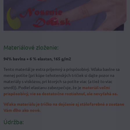
Materiálové zloženie:
94% bavlna + 6 % elastan, 165 g/m2
Tento materiál je extra príjemný a prispôsobivý. Vďaka bavlne sa
menej potíte (pri kúpe tehotenských tričiek si dajte pozor na
materiály s viskózou, pri ktorých sa potíte viac (a tiež to viac
smrdí)). Podiel elastanu zabezpečuje, že je
materiál veľmi
prispôsobivý, vie sa dostatočne roztiahnuť, ale nevyťahá sa.
Vďaka materiálu je tričko na dojčenie aj stálofarebné a zostane
Vám dlho ako nové.
Údržba: