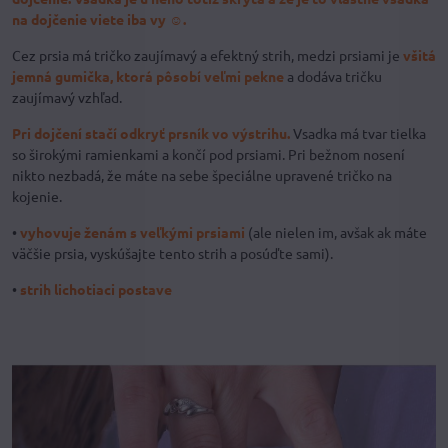
na dojčenie viete iba vy ☺.
Cez prsia má tričko zaujímavý a efektný strih, medzi prsiami je
všitá
jemná gumička, ktorá pôsobí veľmi pekne
a dodáva tričku
zaujímavý vzhľad.
Pri dojčení stačí odkryť prsník vo výstrihu.
Vsadka má tvar tielka
so širokými ramienkami a končí pod prsiami. Pri bežnom nosení
nikto nezbadá, že máte na sebe špeciálne upravené tričko na
kojenie.
•
vyhovuje ženám s veľkými prsiami
(ale nielen im, avšak ak máte
väčšie prsia, vyskúšajte tento strih a posúďte sami).
•
strih lichotiaci postave