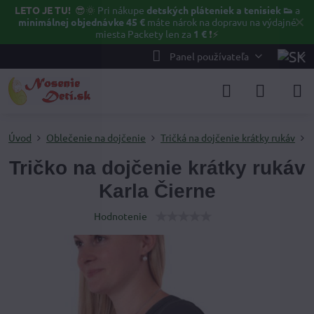
LETO JE TU!
😎🌞
Pri nákupe
detských pláteniek a tenisiek 👟
a
✕
minimálnej objednávke 45 €
máte nárok na dopravu na výdajné
miesta Packety len za
1 €
❗⚡️
Panel používateľa
Úvod
Oblečenie na dojčenie
Tričká na dojčenie krátky rukáv
Tričko na dojčenie krátky rukáv
Karla Čierne
Hodnotenie