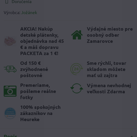
Doručenia
Výrobca:
Jožánek
AKCIA! Nakúp
Výdajné miesto pre
detské plátenky,
osobný odber
objednávka nad 45
Zamarovce
€ a máš dopravu
PACKETA za 1 €!
Od 150 €
Sme rýchli, tovar
zvýhodnené
skladom môžete
poštovné
mať už zajtra
Premeriame,
Výmena nevhodnej
pošleme reálne
veľkosti Zdarma
fotky
100% spokojných
zákazníkov na
Heureke
Popis