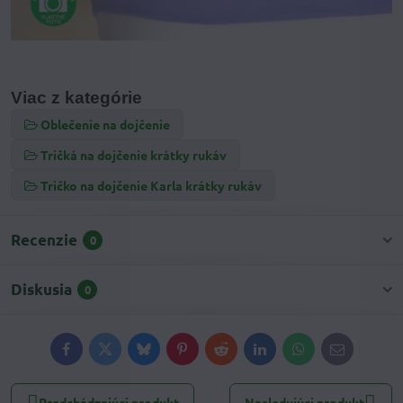
Viac z kategórie
Oblečenie na dojčenie
Tričká na dojčenie krátky rukáv
Tričko na dojčenie Karla krátky rukáv
Recenzie
0
Diskusia
0
Facebook
Twitter
Bluesky
Pinterest
Reddit
LinkedIn
WhatsApp
E-
mail
Predchádzajúci produkt
Nasledujúci produkt