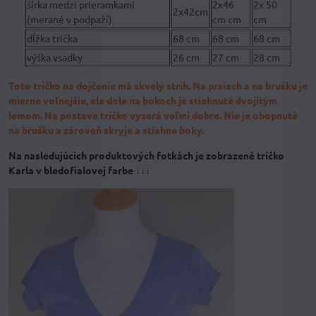
šírka medzi prieramkami
2x46
2x 50
2x42cm
(merané v podpaží)
cm cm
cm
dĺžka trička
68 cm
68 cm
68 cm
výška vsadky
26 cm
27 cm
28 cm
Toto tričko na dojčenie má skvelý strih. Na prsiach a na brušku je
mierne voľnejšie, ale dole na bokoch je stiahnuté dvojitým
lemom. Na postave tričko vyzerá veľmi dobre. Nie je obopnuté
na brušku a zároveň skryje a stiahne boky.
Na nasledujúcich produktových fotkách je zobrazené tričko
Karla v bledofialovej farbe ↓↓↓