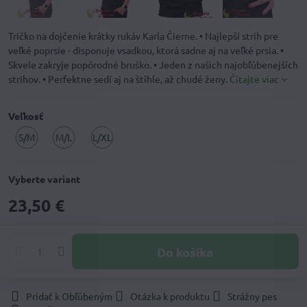
Tričko na dojčenie krátky rukáv Karla Čierne. • Najlepší strih pre
veľké poprsie - disponuje vsadkou, ktorá sadne aj na veľké prsia. •
Skvele zakryje popôrodné bruško. • Jeden z našich najobľúbenejších
strihov. • Perfektne sedí aj na štíhle, až chudé ženy.
Čítajte viac
Veľkosť
S/M
M/L
L/XL
Skladom
Skladom
u
u
dodávateľa,
dodávateľa,
Vyberte variant
expedícia
expedícia
23,50 €
do
do
7
7
dní
dní
Do košíka
Pridať k Obľúbeným
Otázka k produktu
Strážny pes