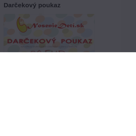
Darčekový poukaz
Vyberte variant
Dvojnásobná radosť pre obdarovaného.
Prvý krát z darčeka, druhý krát z nákupu:-)
profile.php?id=61556285545259
©
2026
Copyright
Predvoľby súkromia
Zásady ochrany osobných údajov