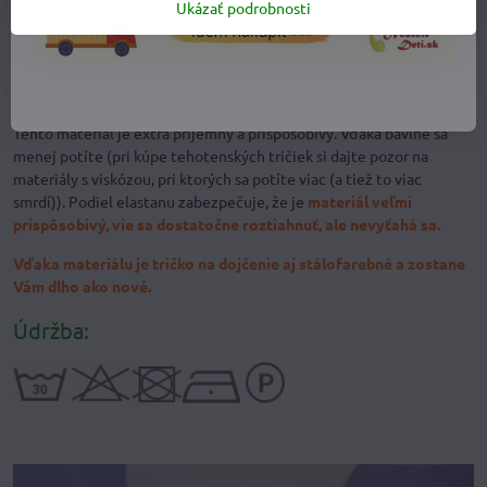
Ukázať podrobnosti
Materiálové zloženie:
94% bavlna + 6 % elastan
Tento materiál je extra príjemný a prispôsobivý. Vďaka bavlne sa
menej potíte (pri kúpe tehotenských tričiek si dajte pozor na
materiály s viskózou, pri ktorých sa potíte viac (a tiež to viac
smrdí)). Podiel elastanu zabezpečuje, že je
materiál veľmi
prispôsobivý, vie sa dostatočne roztiahnuť, ale nevyťahá sa.
Vďaka materiálu je tričko na dojčenie aj stálofarebné a zostane
Vám dlho ako nové.
Údržba: