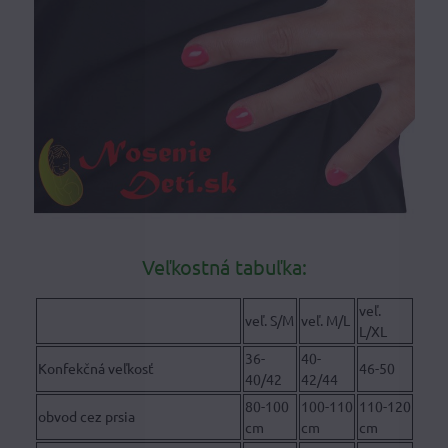
Veľkostná tabuľka:
veľ.
veľ. S/M
veľ. M/L
L/XL
36-
40-
Konfekčná veľkosť
46-50
40/42
42/44
80-100
100-110
110-120
obvod cez prsia
cm
cm
cm