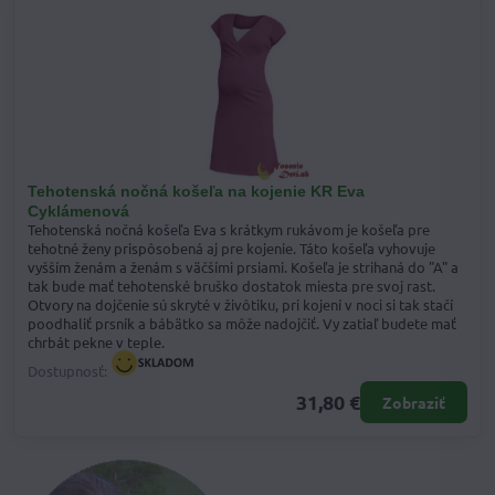
Tehotenská nočná košeľa na kojenie KR Eva
Cyklámenová
Tehotenská nočná košeľa Eva s krátkym rukávom je košeľa pre
tehotné ženy prispôsobená aj pre kojenie. Táto košeľa vyhovuje
vyšším ženám a ženám s väčšími prsiami. Košeľa je strihaná do "A" a
tak bude mať tehotenské bruško dostatok miesta pre svoj rast.
Otvory na dojčenie sú skryté v živôtiku, pri kojení v noci si tak stačí
poodhaliť prsník a bábätko sa môže nadojčiť. Vy zatiaľ budete mať
chrbát pekne v teple.
Dostupnosť:
31,80 €
Zobraziť