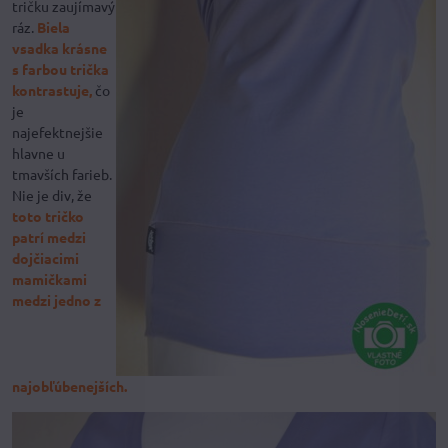
tričku zaujímavý
ráz.
Biela
vsadka krásne
s farbou trička
kontrastuje,
čo
je
najefektnejšie
hlavne u
tmavších farieb.
Nie je div, že
toto tričko
patrí medzi
dojčiacimi
mamičkami
medzi jedno z
najobľúbenejších.