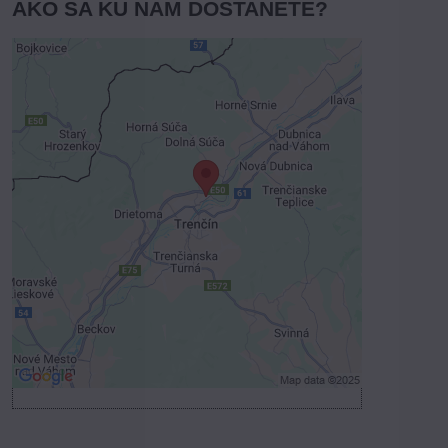
AKO SA KU NÁM DOSTANETE?
Externý obsah je blokovaný
Voľbami súkromia
Prajete si načítať externý obsah?
Povoliť tentokrát
Povoliť a zapamätať - súhlas s druhom
cookie: Funkčné
Otvoriť obsah v novom okne