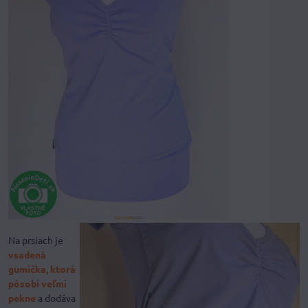
Na prsiach je
vsadená
gumička, ktorá
pôsobí veľmi
pekne
a dodáva