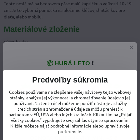
Tento nosič má na bedrovom páse malú kapsičku o veľkosti 10x19
cm. Je to výborná pomôcka na uloženie kľúčov, slintáčikov pre
dieťa, alebo mobilu.
Materiálové zloženie
100% bavlna
Návod
📦 HURÁ LETO
❗
Súčasťou je návod s umiestňovaním dieťaťa do nosiča, výrobca si dal
záležať, aby dostatočne informoval o tom, ako presne nastaviť
Predvoľby súkromia
nosič, aj ako správne dieťa vkladať do nosiča.
Údržba
Cookies používame na zlepšenie vašej návštevy tejto webovej
stránky, analýzu jej výkonnosti a zhromažďovanie údajov o jej
používaní. Na tento účel môžeme použiť nástroje a služby
Nosič Tula je možné prať v práčke na jemný cyklus na 30°C so
tretích strán a zhromaždené údaje sa môžu preniesť k
šetrnými pracími práškami. Je tiež možné sušiť v sušičke s miernym
partnerom v EÚ, USA alebo iných krajinách. Kliknutím na „Prijať
programom. Nebieliť. Nežehliť. Nečistiť chemicky.
všetky cookies“ vyjadrujete svoj súhlas s týmto spracovaním.
Nižšie môžete nájsť podrobné informácie alebo upraviť svoje
Náš názor:
preferencie.