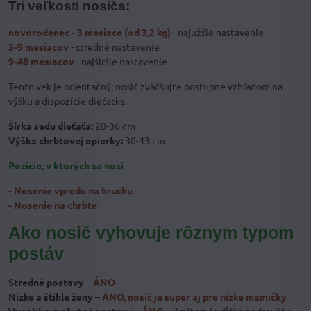
Tri veľkosti nosiča:
novorodenec - 3 mesiace (od 3,2 kg)
- najužšie nastavenie
3-9 mesiacov
- stredné nastavenie
9-48 mesiacov
- najširšie nastavenie
Tento vek je orientačný, nosič zväčšujte postupne vzhľadom na
výšku a dispozície dieťatka.
Šírka sedu dieťaťa:
20-36 cm
Výška chrbtovej opierky:
30-43 cm
Pozície, v ktorých sa nosí
- Nosenie vpredu na bruchu
- Nosenie na chrbte
Ako nosič vyhovuje rôznym typom
postáv
Stredné postavy
–
ÁNO
Nízke a štíhle ženy
–
ÁNO, nosič je super aj pre nízke mamičky