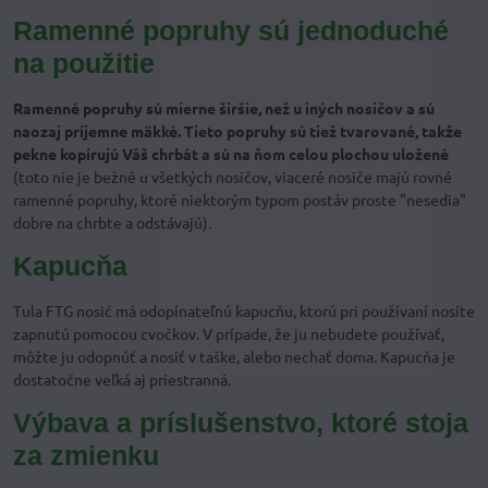
Ramenné popruhy sú jednoduché
na použitie
Ramenné popruhy sú mierne širšie, než u iných nosičov a sú
naozaj príjemne mäkké.
Tieto popruhy sú tiež tvarované, takže
pekne kopírujú Váš chrbát a sú na ňom celou plochou uložené
(toto nie je bežné u všetkých nosičov, viaceré nosiče majú rovné
ramenné popruhy, ktoré niektorým typom postáv proste "nesedia"
dobre na chrbte a odstávajú).
Kapucňa
Tula FTG nosič má odopínateľnú kapucňu, ktorú pri používaní nosíte
zapnutú pomocou cvočkov. V prípade, že ju nebudete používať,
môžte ju odopnúť a nosiť v taške, alebo nechať doma. Kapucňa je
dostatočne veľká aj priestranná.
Výbava a príslušenstvo, ktoré stoja
za zmienku