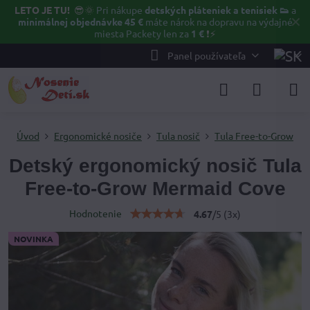
LETO JE TU!
😎🌞
Pri nákupe
detských pláteniek a tenisiek 👟
a
✕
minimálnej objednávke 45 €
máte nárok na dopravu na výdajné
miesta Packety len za
1 €
❗⚡️
Panel používateľa
Úvod
Ergonomické nosiče
Tula nosič
Tula Free-to-Grow
Detský ergonomický nosič Tula
Free-to-Grow Mermaid Cove
Hodnotenie
4.67
/
5
(
3
x)
NOVINKA