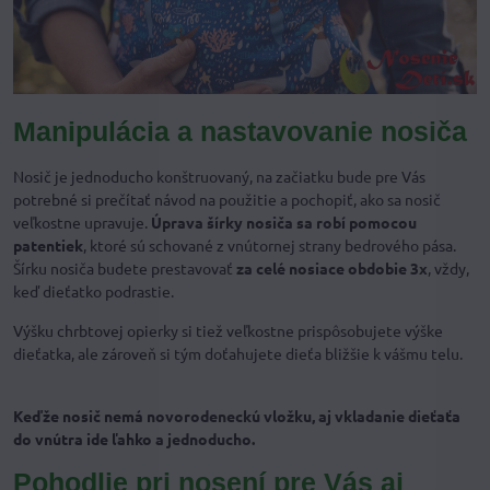
Manipulácia a nastavovanie nosiča
Nosič je jednoducho konštruovaný, na začiatku bude pre Vás
potrebné si prečítať návod na použitie a pochopiť, ako sa nosič
veľkostne upravuje.
Úprava šírky nosiča sa robí pomocou
patentiek
, ktoré sú schované z vnútornej strany bedrového pása.
Šírku nosiča budete prestavovať
za celé nosiace obdobie 3x
, vždy,
keď dieťatko podrastie.
Výšku chrbtovej opierky si tiež veľkostne prispôsobujete výške
dieťatka, ale zároveň si tým doťahujete dieťa bližšie k vášmu telu.
Keďže nosič nemá novorodeneckú vložku, aj vkladanie dieťaťa
do vnútra ide ľahko a jednoducho.
Pohodlie pri nosení pre Vás aj