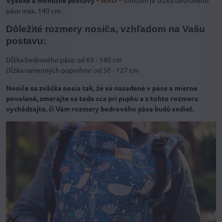
Vysoké a mohutné postavy
–
ÁNO
– limitom je dĺžka bedrového
pásu max. 140 cm.
Dôležité rozmery nosiča, vzhľadom na Vašu
postavu:
Dĺžka bedrového pása: od 69 - 140 cm
Dĺžka ramenných popruhov: od 50 - 127 cm
Nosiče sa zväčša nosia tak, že sú nasadené v páse a mierne
povolené, zmerajte sa teda cca pri pupku a z tohto rozmeru
vychádzajte, či Vám rozmery bedrového pása budú sedieť.