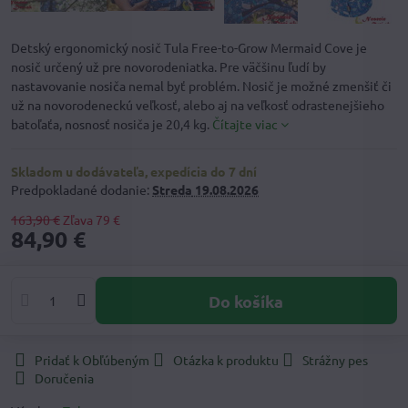
Detský ergonomický nosič Tula Free-to-Grow Mermaid Cove je
nosič určený už pre novorodeniatka. Pre väčšinu ľudí by
nastavovanie nosiča nemal byť problém. Nosič je možné zmenšiť či
už na novorodeneckú veľkosť, alebo aj na veľkosť odrastenejšieho
batoľaťa, nosnosť nosiča je 20,4 kg.
Čítajte viac
Skladom u dodávateľa, expedícia do 7 dní
Predpokladané dodanie:
Streda
19.08.2026
163,90 €
Zľava
79 €
84,90 €
Do košíka
Pridať k Obľúbeným
Otázka k produktu
Strážny pes
Doručenia