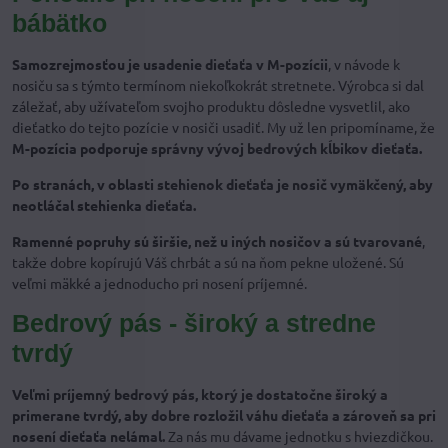
bábätko
Samozrejmosťou je usadenie dieťaťa v M-pozícii
, v návode k
nosiču sa s týmto termínom niekoľkokrát stretnete. Výrobca si dal
záležať, aby užívateľom svojho produktu dôsledne vysvetlil, ako
dieťatko do tejto pozície v nosiči usadiť. My už len pripomíname, že
M-pozícia podporuje správny vývoj bedrových kĺbikov dieťaťa.
Po stranách, v oblasti stehienok dieťaťa je nosič vymäkčený, aby
neotláčal stehienka dieťaťa.
Ramenné popruhy sú širšie, než u iných nosičov a sú tvarované
,
takže dobre kopírujú Váš chrbát a sú na ňom pekne uložené. Sú
veľmi mäkké a jednoducho pri nosení príjemné.
Bedrový pás - široký a stredne
tvrdý
Veľmi príjemný bedrový pás, ktorý je dostatočne široký a
primerane tvrdý, aby dobre rozložil váhu dieťaťa a zároveň sa pri
nosení dieťaťa nelámal.
Za nás mu dávame jednotku s hviezdičkou.