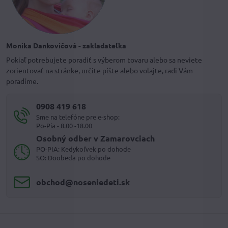
Monika Dankovičová - zakladateľka
Pokiaľ potrebujete poradiť s výberom tovaru alebo sa neviete
zorientovať na stránke, určite píšte alebo volajte, radi Vám
poradíme.
0908 419 618
Sme na telefóne pre e-shop:
Po-Pia - 8.00 -18.00
Osobný odber v Zamarovciach
PO-PIA: Kedykoľvek po dohode
SO: Doobeda po dohode
obchod​@noseniedeti​.sk