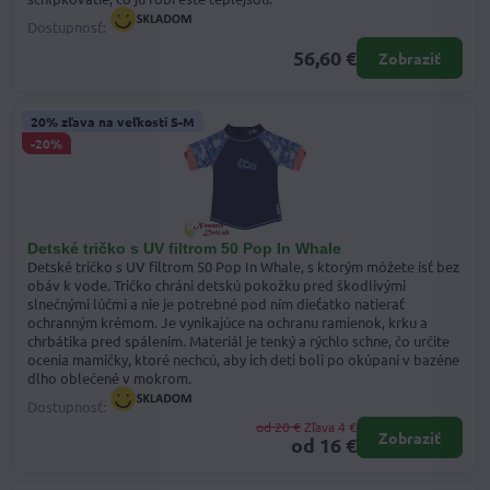
Dostupnosť:
56,60 €
Zobraziť
20% zľava na veľkosti S-M
-20%
Detské tričko s UV filtrom 50 Pop In Whale
Detské tričko s UV filtrom 50 Pop In Whale, s ktorým môžete ísť bez
obáv k vode. Tričko chráni detskú pokožku pred škodlivými
slnečnými lúčmi a nie je potrebné pod ním dieťatko natierať
ochranným krémom. Je vynikajúce na ochranu ramienok, krku a
chrbátika pred spálením. Materiál je tenký a rýchlo schne, čo určite
ocenia mamičky, ktoré nechcú, aby ich deti boli po okúpaní v bazéne
dlho oblečené v mokrom.
Dostupnosť:
od 20 €
Zľava 4 €
Zobraziť
od 16 €