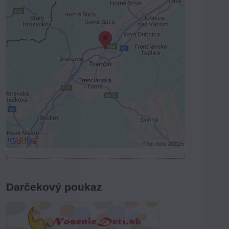
Externý obsah je blokovaný
Voľbami súkromia
Prajete si načítať externý obsah?
Povoliť tentokrát
Povoliť a zapamätať - súhlas s druhom
cookie: Funkčné
Otvoriť obsah v novom okne
Darčekový poukaz