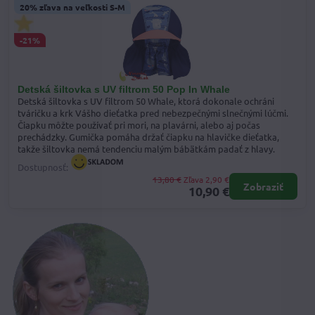
20% zľava na veľkosti S-M
-21%
Detská šiltovka s UV filtrom 50 Pop In Whale
Detská šiltovka s UV filtrom 50 Whale, ktorá dokonale ochráni
tváričku a krk Vášho dieťatka pred nebezpečnými slnečnými lúčmi.
Čiapku môžte používať pri mori, na plavárni, alebo aj počas
prechádzky. Gumička pomáha držať čiapku na hlavičke dieťatka,
takže šiltovka nemá tendenciu malým bábätkám padať z hlavy.
Dostupnosť:
13,80 €
Zľava 2,90 €
Zobraziť
10,90 €