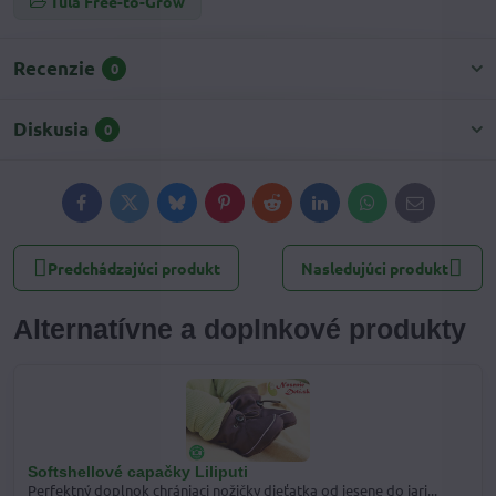
Tula Free-to-Grow
Recenzie
0
Diskusia
0
Facebook
Twitter
Bluesky
Pinterest
Reddit
LinkedIn
WhatsApp
E-
mail
Predchádzajúci produkt
Nasledujúci produkt
Alternatívne a doplnkové produkty
Softshellové capačky Liliputi
Perfektný doplnok chrániaci nožičky dieťatka od jesene do jari...