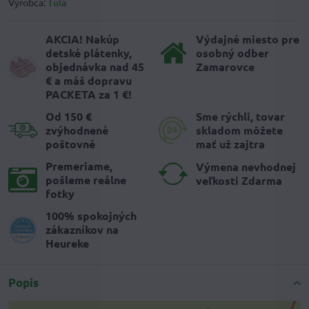
Výrobca:
Tula
AKCIA! Nakúp
Výdajné miesto pre
detské plátenky,
osobný odber
objednávka nad 45
Zamarovce
€ a máš dopravu
PACKETA za 1 €!
Od 150 €
Sme rýchli, tovar
zvýhodnené
skladom môžete
poštovné
mať už zajtra
Premeriame,
Výmena nevhodnej
pošleme reálne
veľkosti Zdarma
fotky
100% spokojných
zákazníkov na
Heureke
Popis