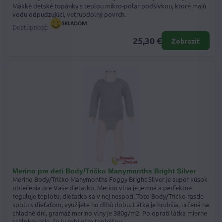
Mäkké detské topánky s teplou mikro-polar podšívkou, ktoré majú
vodu odpudzujúci, vetruodolný povrch.
Dostupnosť:
25,30 €
Zobraziť
Merino pre deti Body/Tričko Manymonths Bright Silver
Merino Body/Tričko Manymonths Foggy Bright Silver je super kúsok
oblečenia pre Vaše dieťatko. Merino vlna je jemná a perfektne
reguluje teplotu, dieťatko sa v nej nespotí. Toto Body/Tričko rastie
spolu s dieťaťom, využijete ho dlhú dobu. Látka je hrubšia, určená na
chladné dni, gramáž merino vlny je 380g/m2. Po opratí látka mierne
schĺpkovatie, čo ju robí ešte teplejšou.