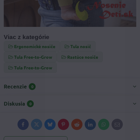
Viac z kategórie
Ergonomické nosiče
Tula nosič
Tula Free-to-Grow
Rastúce nosiče
Tula Free-to-Grow
Recenzie
0
Diskusia
0
Facebook
Twitter
Bluesky
Pinterest
Reddit
LinkedIn
WhatsApp
E-
mail