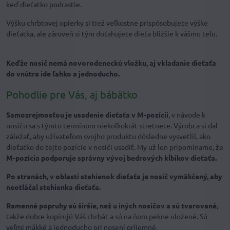
keď dieťatko podrastie.
Výšku chrbtovej opierky si tiež veľkostne prispôsobujete výške
dieťatka, ale zároveň si tým doťahujete dieťa bližšie k vášmu telu.
Keďže nosič nemá novorodeneckú vložku, aj vkladanie dieťaťa
do vnútra ide ľahko a jednoducho.
Pohodlie pre Vás, aj bábätko
Samozrejmosťou je usadenie dieťaťa v M-pozícii
, v návode k
nosiču sa s týmto termínom niekoľkokrát stretnete. Výrobca si dal
záležať, aby užívateľom svojho produktu dôsledne vysvetlil, ako
dieťatko do tejto pozície v nosiči usadiť. My už len pripomíname, že
M-pozícia podporuje správny vývoj bedrových kĺbikov dieťaťa.
Po stranách, v oblasti stehienok dieťaťa je nosič vymäkčený, aby
neotláčal stehienka dieťaťa.
Ramenné popruhy sú širšie, než u iných nosičov a sú tvarované
,
takže dobre kopírujú Váš chrbát a sú na ňom pekne uložené. Sú
veľmi mäkké a jednoducho pri nosení príjemné.