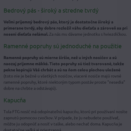
Bedrový pás - široký a stredne tvrdý
Veľmi príjemný bedrový pás, ktorý je dostatočne široký a
primerane tvrdý, aby dobre rozložil váhu dieťaťa a zároveň sa pri
nosení dieťaťa nelámal.
Za nás mu dávame jednotku s hviezdičkou.
Ramenné popruhy sú jednoduché na použitie
Ramenné popruhy sú mierne širšie, než u iných nosičov a sú
naozaj príjemne mäkké.
Tieto popruhy sú tiež tvarované, takže
pekne kopírujú Váš chrbát a sú na ňom celou plochou uložené
(toto nie je bežné u všetkých nosičov, viaceré nosiče majú rovné
ramenné popruhy, ktoré niektorým typom postáv proste "nesedia"
dobre na chrbte a odstávajú).
Kapucňa
Tula FTG nosič má odopínateľnú kapucňu, ktorú pri používaní nosíte
zapnutú pomocou cvočkov. V prípade, že ju nebudete používať,
môžte ju odopnúť a nosiť v taške, alebo nechať doma. Kapucňa je
dostatočne veľká aj priestranná.