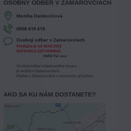
OSOBNÝ ODBER V ZAMAROVCIACH
Monika Dankovičová
0908 419 618
Osobný odber v Zamarovciach
Predajňa je od 26.05.2025
NATRVALO ZATVORENÁ
INFO TU: »»»
Osobný odber objednaného tovaru
je možný v Zamarovciach.
Platba v Zamarovciach v hotovosti, aj kartou.
AKO SA KU NÁM DOSTANETE?
Externý obsah je blokovaný