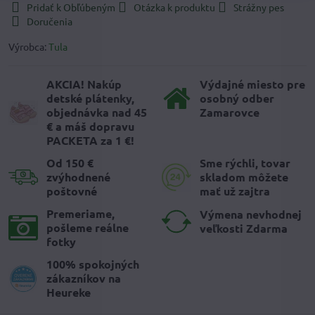
Pridať k Obľúbeným
Otázka k produktu
Strážny pes
Doručenia
Výrobca:
Tula
AKCIA! Nakúp
Výdajné miesto pre
detské plátenky,
osobný odber
objednávka nad 45
Zamarovce
€ a máš dopravu
PACKETA za 1 €!
Od 150 €
Sme rýchli, tovar
zvýhodnené
skladom môžete
poštovné
mať už zajtra
Premeriame,
Výmena nevhodnej
pošleme reálne
veľkosti Zdarma
fotky
100% spokojných
zákazníkov na
Heureke