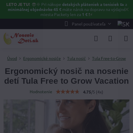
LETO JE TU!
😎🌞
Pri nákupe
detských pláteniek a tenisiek 👟
a
✕
minimálnej objednávke 45 €
máte nárok na dopravu na výdajné
miesta Packety len za
1 €
❗⚡️
Panel používateľa
Úvod
Ergonomické nosiče
Tula nosič
Tula Free-to-Grow
Ergonomický nosič na nosenie
detí Tula Free to Grow Vacation
Hodnotenie
4.75
/
5
(
4
x)