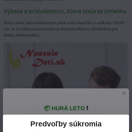
Výbava a príslušenstvo, ktoré stoja za zmienku
Tento nosič má na bedrovom páse malú kapsičku o veľkosti 10x19
cm. Je to výborná pomôcka na uloženie kľúčov, slintáčikov pre
dieťa, alebo mobilu.
📦 HURÁ LETO
❗
Predvoľby súkromia