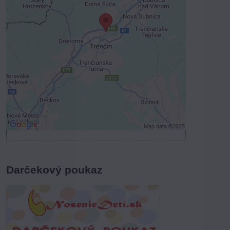
Voľbami súkromia
Prajete si načítať externý obsah?
Povoliť tentokrát
Povoliť a zapamätať - súhlas s druhom
cookie: Funkčné
Otvoriť obsah v novom okne
Darčekový poukaz