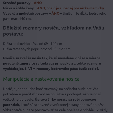
Stredné postavy
–
ÁNO
Nízke a štíhle ženy
–
ÁNO, nosič je super aj pre nízke mamičky
Vysoké a mohutné postavy
–
ÁNO
– limitom je dĺžka bedrového
pásu max. 140 cm.
Dôležité rozmery nosiča, vzhľadom na Vašu
postavu:
Dĺžka bedrového pása: od 69 - 140 cm
Dĺžka ramenných popruhov: od 50 - 127 cm
Nosiče sa zväčša nosia tak, že sú nasadené v páse a mierne
povolené, zmerajte sa teda cca pri pupku a z tohto rozmeru
vychádzajte, či Vám rozmery bedrového pása budú sedieť.
Manipulácia a nastavovanie nosiča
Nosič je jednoducho konštruovaný, na začiatku bude pre Vás
potrebné si prečítať návod na použitie a pochopiť, ako sa nosič
veľkostne upravuje.
Úprava šírky nosiča sa robí pomocou
patentiek
, ktoré sú schované z vnútornej strany bedrového pása.
Šírku nosiča budete prestavovať
za celé nosiace obdobie 3x
, vždy,