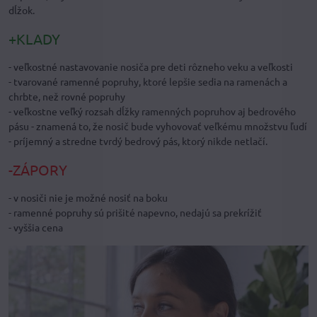
dĺžok.
+KLADY
- veľkostné nastavovanie nosiča pre deti rôzneho veku a veľkosti
- tvarované ramenné popruhy, ktoré lepšie sedia na ramenách a
chrbte, než rovné popruhy
- veľkostne veľký rozsah dĺžky ramenných popruhov aj bedrového
pásu - znamená to, že nosič bude vyhovovať veľkému množstvu ľudí
- príjemný a stredne tvrdý bedrový pás, ktorý nikde netlačí.
-ZÁPORY
- v nosiči nie je možné nosiť na boku
- ramenné popruhy sú prišité napevno, nedajú sa prekrížiť
- vyššia cena