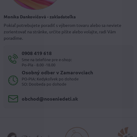
Monika Dankovičová - zakladateľka
Pokiaľ potrebujete poradiť s výberom tovaru alebo sa neviete
zorientovať na stránke, určite píšte alebo volajte, radi Vám
poradíme.
0908 419 618
Sme na telefóne pre e-shop:
Po-Pia - 8.00 -18.00
Osobný odber v Zamarovciach
PO-PIA: Kedykoľvek po dohode
SO: Doobeda po dohode
obchod​@noseniedeti​.sk