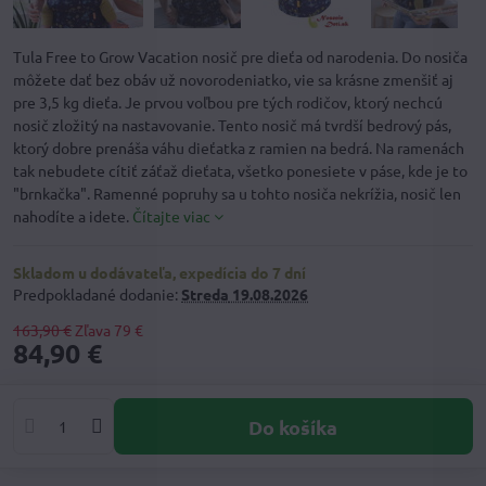
Tula Free to Grow Vacation nosič pre dieťa od narodenia. Do nosiča
môžete dať bez obáv už novorodeniatko, vie sa krásne zmenšiť aj
pre 3,5 kg dieťa. Je prvou voľbou pre tých rodičov, ktorý nechcú
nosič zložitý na nastavovanie. Tento nosič má tvrdší bedrový pás,
ktorý dobre prenáša váhu dieťatka z ramien na bedrá. Na ramenách
tak nebudete cítiť záťaž dieťata, všetko ponesiete v páse, kde je to
"brnkačka". Ramenné popruhy sa u tohto nosiča nekrížia, nosič len
nahodíte a idete.
Čítajte viac
Skladom u dodávateľa, expedícia do 7 dní
Predpokladané dodanie:
Streda
19.08.2026
163,90 €
Zľava
79 €
84,90 €
Do košíka