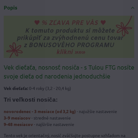
Popis
Vek dieťaťa, nosnosť nosiča - s Tulou FTG nosíte
svoje dieťa od narodenia jednoduchšie
Vek dieťaťa:
0-4 roky (3,2 - 20,4 kg)
Tri veľkosti nosiča:
novorodenec - 3 mesiace (od 3,2 kg)
- najužšie nastavenie
3-9 mesiacov
- stredné nastavenie
9-48 mesiacov
- najširšie nastavenie
Tento vek je orientačný, nosič zväčšujte postupne vzhľadom na