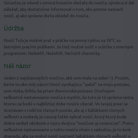
Súčasťou je návod s umiestňovaním dieťaťa do nosiča, výrobca si dal
záležať, aby dostatočne informoval o tom, ako presne nastaviť
nosič, aj ako správne dieťa vkladať do nosiča.
Údržba
Nosič Tula je možné prať v práčke na jemný cyklus na 30°C so
šetrnými pracími práškami. Je tiež možné sušiť v sušičke s miernym
programom. Nebieliť. Nežehliť. Nečistiť chemicky.
Náš názor
Jeden z najúžasnejších nosičov, aké som mala na sebe! :-). Prosím,
berte to ako môj názor! Nosič vynikajúco "sadol" na moju postavu,
som nízka, štíhla, ba priam dievčenská postava. Oceňujem
veľkostné nastavovanie nosiča a myslím, že toto je tá správna cesta,
ktorou sa budú v najbližšej dobe nosiče uberať. Vo svojej praxi sa
stretávam s rodičmi rôznych postáv, ale aj s bábätkami rôznych
veľkostí a niekedy je naozaj ťažké vybrať nosič, ktorý ktorý bude
dobre sedieť obidvom z tejto dvojice "nosičovi aj nosencovi". Preto
veľkostné nastavovanie u tohto nosiča vítam s radosťou, je to krok
dopredu, aby sa mohol nosič nastaviť bábätkám rôznych veľkostí a