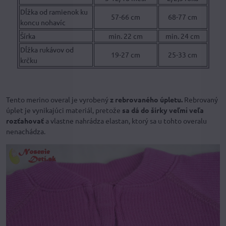
Dĺžka od ramienok ku
57-66 cm
68-77 cm
koncu nohavíc
Šírka
min. 22 cm
min. 24 cm
Dĺžka rukávov od
19-27 cm
25-33 cm
krčku
Tento merino overal je vyrobený
z rebrovaného úpletu.
Rebrovaný
úplet je vynikajúci materiál, pretože
sa dá do šírky veľmi veľa
rozťahovať
a vlastne nahrádza elastan, ktorý sa u tohto overalu
nenachádza.