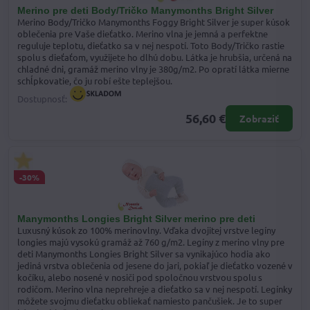
Merino pre deti Body/Tričko Manymonths Bright Silver
Merino Body/Tričko Manymonths Foggy Bright Silver je super kúsok
oblečenia pre Vaše dieťatko. Merino vlna je jemná a perfektne
reguluje teplotu, dieťatko sa v nej nespotí. Toto Body/Tričko rastie
spolu s dieťaťom, využijete ho dlhú dobu. Látka je hrubšia, určená na
chladné dni, gramáž merino vlny je 380g/m2. Po opratí látka mierne
schĺpkovatie, čo ju robí ešte teplejšou.
Dostupnosť:
56,60 €
Zobraziť
-30%
Manymonths Longies Bright Silver merino pre deti
Luxusný kúsok zo 100% merinovlny. Vďaka dvojitej vrstve legíny
longies majú vysokú gramáž až 760 g/m2. Legíny z merino vlny pre
deti Manymonths Longies Bright Silver sa vynikajúco hodia ako
jediná vrstva oblečenia od jesene do jari, pokiaľ je dieťatko vozené v
kočíku, alebo nosené v nosiči pod spoločnou vrstvou spolu s
rodičom. Merino vlna neprehreje a dieťatko sa v nej nespotí. Legínky
môžete svojmu dieťatku obliekať namiesto pančušiek. Je to super