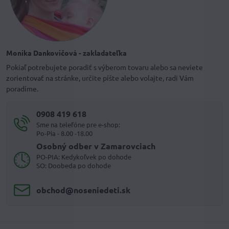
Monika Dankovičová - zakladateľka
Pokiaľ potrebujete poradiť s výberom tovaru alebo sa neviete
zorientovať na stránke, určite píšte alebo volajte, radi Vám
poradíme.
0908 419 618
Sme na telefóne pre e-shop:
Po-Pia - 8.00 -18.00
Osobný odber v Zamarovciach
PO-PIA: Kedykoľvek po dohode
SO: Doobeda po dohode
obchod​@noseniedeti​.sk