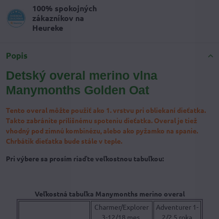
100% spokojných
zákazníkov na
Heureke
Popis
Detský overal merino vlna
Manymonths Golden Oat
Tento overal môžte použiť ako 1. vrstvu pri obliekaní dieťatka.
Takto zabránite prílišnému spoteniu dieťatka. Overal je tiež
vhodný pod zimnú kombinézu, alebo ako pyžamko na spanie.
Chrbátik dieťatka bude stále v teple.
Pri výbere sa prosím riaďte veľkostnou tabuľkou:
Veľkostná tabuľka Manymonths merino overal
Charmer/Explorer
Adventurer 1-
3-12/18 mes.
2/2,5 roka