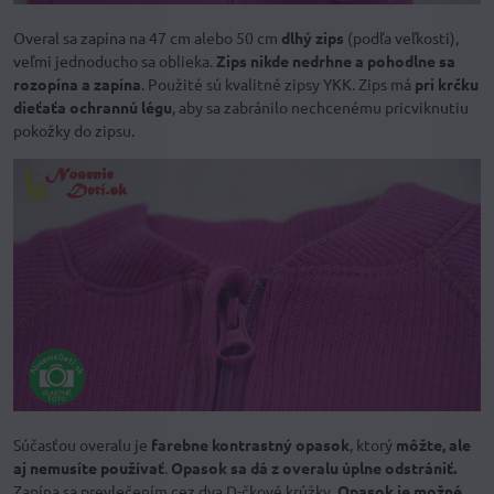
Overal sa zapína na 47 cm alebo 50 cm
dlhý zips
(podľa veľkosti),
veľmi jednoducho sa oblieka.
Zips nikde nedrhne a pohodlne sa
rozopína a zapína
. Použité sú kvalitné zipsy YKK. Zips má
pri krčku
dieťaťa ochrannú légu
, aby sa zabránilo nechcenému pricviknutiu
pokožky do zipsu.
Súčasťou overalu je
farebne kontrastný opasok
, ktorý
môžte, ale
aj nemusíte používať
.
Opasok sa dá z overalu úplne odstrániť.
Zapína sa prevlečením cez dva D-čkové krúžky.
Opasok je možné