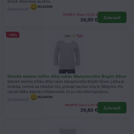
kúsok oblečenia na zimu.
Dostupnosť:
53,40 €
Zľava 16,50 €
Zobraziť
36,90 €
-19%
Detské merino tričko dlhý rukáv Manymonths Bright Silver
Detské merino tričko dlhý rukáv Manymonths Bright Silver. Látka je
hrubšia, určená na chladné dni, gramáž merino vlny je 380g/m2. Po
opratí látka mierne schĺpkovatie, čo ju robí ešte teplejšou.
Dostupnosť:
49,20 €
Zľava 9,40 €
Zobraziť
39,80 €