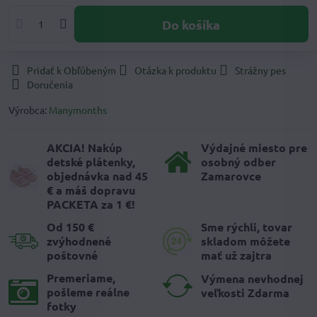
Do košíka
Pridať k Obľúbeným
Otázka k produktu
Strážny pes
Doručenia
Výrobca:
Manymonths
AKCIA! Nakúp
Výdajné miesto pre
detské plátenky,
osobný odber
objednávka nad 45
Zamarovce
€ a máš dopravu
PACKETA za 1 €!
Od 150 €
Sme rýchli, tovar
zvýhodnené
skladom môžete
poštovné
mať už zajtra
Premeriame,
Výmena nevhodnej
pošleme reálne
veľkosti Zdarma
fotky