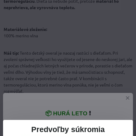
termoreguláciu
. Dieťa sa nebude potiť, pretože
materiál ho
neprehrieva, ale vyrovnáva teplotu.
Materiálové zloženie:
100% merino vlna
Náš tip:
Tento detský overal je naozaj rastúci s dieťaťom. Pri
zvolení správnej veľkosti ho využijete od jesene do neskorej jari, ale
aj počas chladnejších letných večerov v prírode, porastie s dieťaťom
veľmi dlho. Výhodou vlny je tiež, že má samočistiacu schopnosť,
takže overal nie je potrebné často prať. V kombinácii s
termoreguláciou, ktorú merino vlna ponúka, nie je veľmi o čom
rozmýšľať.
📦 HURÁ LETO
❗
Predvoľby súkromia