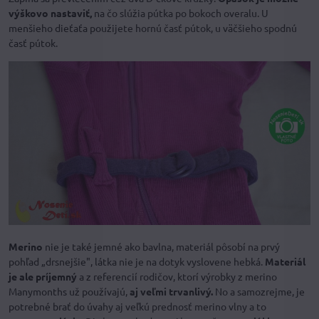
výškovo nastaviť,
na čo slúžia pútka po bokoch overalu. U
menšieho dieťaťa použijete hornú časť pútok, u väčšieho spodnú
časť pútok.
Merino
nie je také jemné ako bavlna, materiál pôsobí na prvý
pohľad „drsnejšie", látka nie je na dotyk vyslovene hebká.
Materiál
je ale príjemný
a z referencií rodičov, ktorí výrobky z merino
Manymonths už používajú,
aj veľmi trvanlivý.
No a samozrejme, je
potrebné brať do úvahy aj veľkú prednosť merino vlny a to