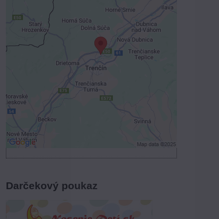
Externý obsah je blokovaný
Voľbami súkromia
Prajete si načítať externý obsah?
Povoliť tentokrát
Povoliť a zapamätať - súhlas s druhom
cookie: Funkčné
Otvoriť obsah v novom okne
Darčekový poukaz