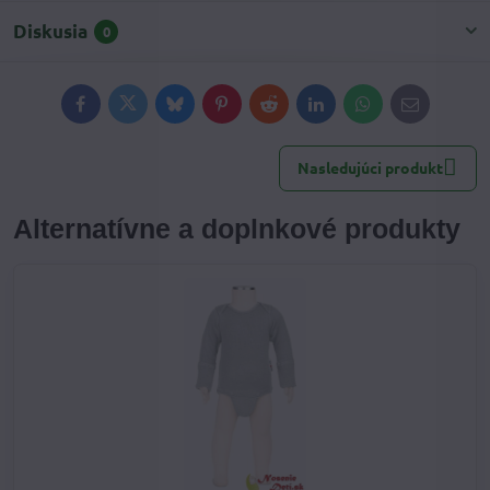
Diskusia
0
Facebook
Twitter
Bluesky
Pinterest
Reddit
LinkedIn
WhatsApp
E-
mail
Nasledujúci produkt
Alternatívne a doplnkové produkty