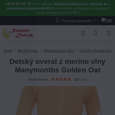
LETO JE TU!
😎🌞
Pri nákupe
detských pláteniek a tenisiek 👟
a
✕
minimálnej objednávke 45 €
máte nárok na dopravu na výdajné
miesta Packety len za
1 €
❗⚡️
Panel používateľa
Úvod
Detský tovar
Oblečenie pre deti
Overaly, Kombinézy
Detský overal z merino vlny
Manymonths Golden Oat
Hodnotenie
5
/
5
(
1
x)