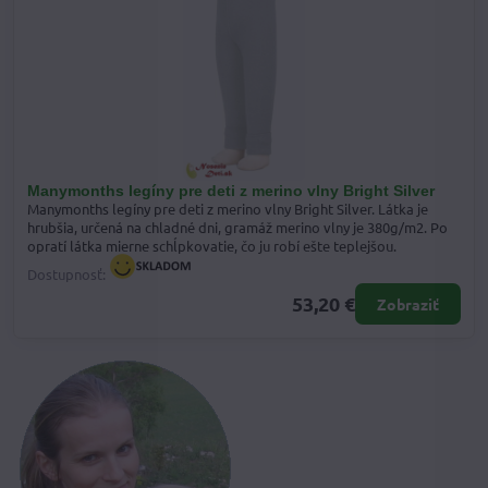
Manymonths legíny pre deti z merino vlny Bright Silver
Manymonths legíny pre deti z merino vlny Bright Silver. Látka je
hrubšia, určená na chladné dni, gramáž merino vlny je 380g/m2. Po
opratí látka mierne schĺpkovatie, čo ju robí ešte teplejšou.
Dostupnosť:
53,20 €
Zobraziť