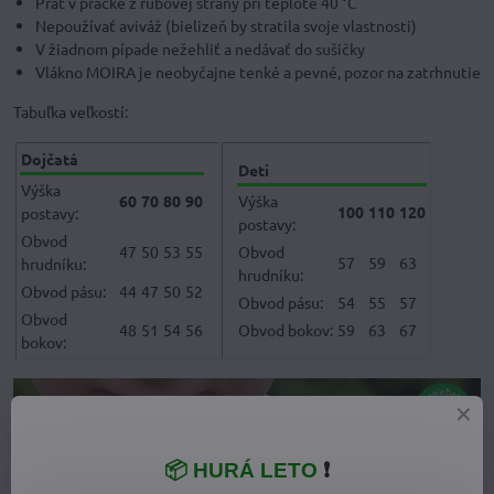
Prať v pračke z rubovej strany pri teplote 40 °C
Nepoužívať aviváž (bielizeň by stratila svoje vlastnosti)
V žiadnom pípade nežehliť a nedávať do sušičky
Vlákno MOIRA je neobyčajne tenké a pevné, pozor na zatrhnutie
Tabuľka veľkostí:
Dojčatá
Deti
Výška
60
70
80
90
Výška
100
110
120
postavy:
postavy:
Obvod
47
50
53
55
Obvod
57
59
63
hrudníku:
hrudníku:
Obvod pásu:
44
47
50
52
Obvod pásu:
54
55
57
Obvod
48
51
54
56
Obvod bokov:
59
63
67
bokov:
📦 HURÁ LETO
❗