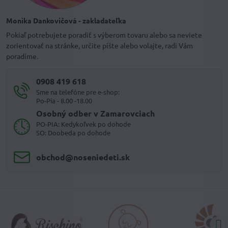
Monika Dankovičová - zakladateľka
Pokiaľ potrebujete poradiť s výberom tovaru alebo sa neviete
zorientovať na stránke, určite píšte alebo volajte, radi Vám
poradíme.
0908 419 618
Sme na telefóne pre e-shop:
Po-Pia - 8.00 -18.00
Osobný odber v Zamarovciach
PO-PIA: Kedykoľvek po dohode
SO: Doobeda po dohode
obchod​@noseniedeti​.sk