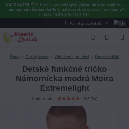
LETO JE TU!
😎🌞
Pri nákupe
detských pláteniek a tenisiek 👟
a
✕
minimálnej objednávke 45 €
máte nárok na dopravu na výdajné
miesta Packety len za
1 €
❗⚡️
Panel používateľa
Úvod
Detský tovar
Oblečenie pre deti
Detské tričká
Detské funkčné tričko
Námornícka modrá Moira
Extremelight
Hodnotenie
5
/
5
(
3
x)