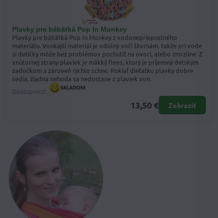
Plavky pre bábätká Pop In Monkey
Plavky pre bábätká Pop In Monkey z vodonepriepustného
materiálu. Vonkajší materiál je odolný voči škvrnám, takže pri vode
si detičky môže bez problémov pochutiť na ovocí, alebo zmrzline. Z
vnútornej strany plaviek je mäkký flees, ktorý je príjemný detským
zadočkom a zároveň rýchlo schne. Pokiaľ dieťatku plavky dobre
sedia, žiadna nehoda sa nedostane z plaviek von.
Dostupnosť:
13,50 €
Zobraziť