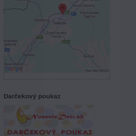
Voľbami súkromia
Prajete si načítať externý obsah?
Povoliť tentokrát
Povoliť a zapamätať - súhlas s druhom
cookie: Funkčné
Otvoriť obsah v novom okne
Darčekový poukaz