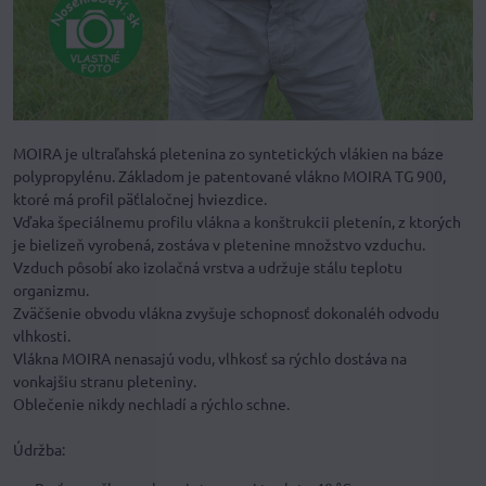
MOIRA je ultraľahská pletenina zo syntetických vlákien na báze
polypropylénu. Základom je patentované vlákno MOIRA TG 900,
ktoré má profil päťlaločnej hviezdice.
Vďaka špeciálnemu profilu vlákna a konštrukcii pletenín, z ktorých
je bielizeň vyrobená, zostáva v pletenine množstvo vzduchu.
Vzduch pôsobí ako izolačná vrstva a udržuje stálu teplotu
organizmu.
Zväčšenie obvodu vlákna zvyšuje schopnosť dokonaléh odvodu
vlhkosti.
Vlákna MOIRA nenasajú vodu, vlhkosť sa rýchlo dostáva na
vonkajšiu stranu pleteniny.
Oblečenie nikdy nechladí a rýchlo schne.
Údržba: