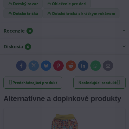
Detský tovar
Oblečenie pre deti
Detské tričká
Detské tričká s krátkym rukávom
Recenzie
0
Diskusia
0
Facebook
Twitter
Bluesky
Pinterest
Reddit
LinkedIn
WhatsApp
E-
mail
Predchádzajúci produkt
Nasledujúci produkt
Alternatívne a doplnkové produkty