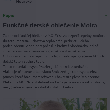
Heureke
Popis
Funkčné detské oblečenie Moira
Za pomoci funkčej bielizne z MOIRY sa zabezpečí tepelný komfort
dieťaťa - materiál uchováva teplo, bráni prehriatiu alebo
podchladeniu. V horúcom počasí je bielizeň vhodná ako jediná
chladiaca vrstva, v zimnom počasí ako vrstva základná.
Odvodom vlhkosti a tepelnou izoláciou udržuje oblečenie MOIRA
detské telo v suchu a teple.
Tento materiál nevyvoláva alergické reakcie a nedráždi.
Vlákno je ošetrené prápravkom Sanitized - je to nevyprateľná
prímes, ktorá bráni rozmnožovaniu baktérií a plesní v pletenine.
Pletenina MOIRA je stálofarebná, farba je pevnou súčasťou vlákna,
nevybledne a nemôže zafarbiť ostatnú bielizeň.