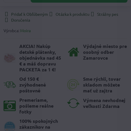
Pridať k Obľúbeným
Otázka k produktu
Strážny pes
Doručenia
Výrobca:
Moira
AKCIA! Nakúp
Výdajné miesto pre
detské plátenky,
osobný odber
objednávka nad 45
Zamarovce
€ a máš dopravu
PACKETA za 1 €!
Od 150 €
Sme rýchli, tovar
zvýhodnené
skladom môžete
poštovné
mať už zajtra
Premeriame,
Výmena nevhodnej
pošleme reálne
veľkosti Zdarma
fotky
100% spokojných
zákazníkov na