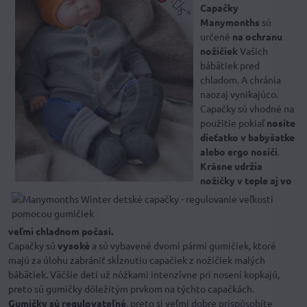
Capačky
Manymonths
sú
určené
na
ochranu
nožičiek
Vašich
bábätiek pred
chladom. A chránia
naozaj vynikajúco.
Capačky sú vhodné na
použitie pokiaľ
nosíte
dieťatko v babyšatke
alebo ergo nosiči
.
Krásne udržia
nožičky v teple aj vo
veľmi chladnom počasí.
Capačky sú
vysoké
a sú vybavené dvomi pármi gumičiek, ktoré
majú za úlohu zabrániť skĺznutiu capačiek z nožičiek malých
bábätiek. Väčšie deti už nôžkami intenzívne pri nosení kopkajú,
preto sú gumičky dôležitým prvkom na týchto capačkách.
Gumičky sú regulovateľné
, preto si veľmi dobre prispôsobíte