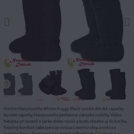
Merino Manymonths Winter Foggy Black vysoké detské capačky.
Vysoké capačky Manymonths perfektne zateplia nožičky Vášho
bábätka pri nosení v šatke alebo nosiči a budú vhodné aj do kočíka.
Tepelný komfort zabezpečuje vrstva z merino vlny a vrstva z
teplého feecu. Dostupné sú v dvoch veľkostiach.
Čítajte viac