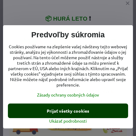
📦 HURÁ LETO
❗
Predvoľby súkromia
Viac z kategórie
Capačky, ponožky, návleky
Cookies používame na zlepšenie vašej návštevy tejto webovej
stránky, analýzu jej výkonnosti a zhromažďovanie údajov o jej
Merino vlnené oblečenie
Detský tovar
používaní. Na tento účel môžeme použiť nástroje a služby
tretích strán a zhromaždené údaje sa môžu preniesť k
Oblečenie pre deti
partnerom v EÚ, USA alebo iných krajinách. Kliknutím na „Prijať
všetky cookies“ vyjadrujete svoj súhlas s týmto spracovaním.
Capačky z merinovlny Manymonths
Nižšie môžete nájsť podrobné informácie alebo upraviť svoje
Capačky pre deti z vlny a merino vlny
preferencie.
Zásady ochrany osobných údajov
Recenzie
0
Prijať všetky cookies
Diskusia
0
Ukázať podrobnosti