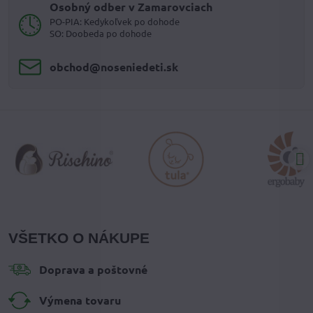
Osobný odber v Zamarovciach
PO-PIA: Kedykoľvek po dohode
SO: Doobeda po dohode
obchod​@noseniedeti​.sk
VŠETKO O NÁKUPE
Doprava a poštovné
Výmena tovaru