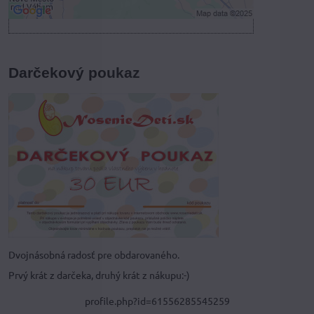
Darčekový poukaz
Dvojnásobná radosť pre obdarovaného.
Prvý krát z darčeka, druhý krát z nákupu:-)
profile.php?id=61556285545259