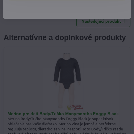
Facebook
Twitter
Bluesky
Pinterest
Reddit
LinkedIn
WhatsApp
E-
mail
Nasledujúci produkt
Alternatívne a doplnkové produkty
Merino pre deti Body/Tričko Manymonths Foggy Black
Merino Body/Tričko Manymonths Foggy Black je super kúsok
oblečenia pre Vaše dieťatko. Merino vlna je jemná a perfektne
reguluje teplotu, dieťatko sa v nej nespotí. Toto Body/Tričko rastie
spolu s dieťaťom, využijete ho dlhú dobu. Látka je hrubšia, určená na