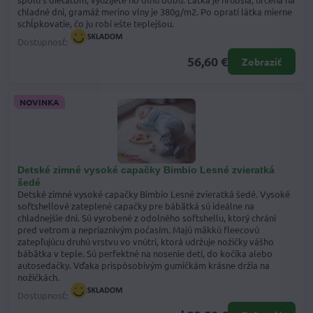
chladné dni, gramáž merino vlny je 380g/m2. Po opratí látka mierne
schĺpkovatie, čo ju robí ešte teplejšou.
Dostupnosť:
56,60 €
Zobraziť
NOVINKA
Detské zimné vysoké capačky Bimbio Lesné zvieratká
šedé
Detské zimné vysoké capačky Bimbio Lesné zvieratká šedé. Vysoké
softshellové zateplené capačky pre bábätká sú ideálne na
chladnejšie dni. Sú vyrobené z odolného softshellu, ktorý chráni
pred vetrom a nepriaznivým počasím. Majú mäkkú fleecovú
zatepľujúcu druhú vrstvu vo vnútri, ktorá udržuje nožičky vášho
bábätka v teple. Sú perfektné na nosenie detí, do kočíka alebo
autosedačky. Vďaka prispôsobivým gumičkám krásne držia na
nožičkách.
Dostupnosť: