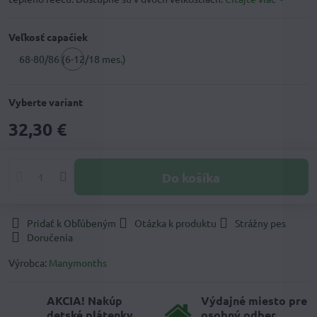
Veľkosť capačiek
68-80/86 (6-12/18 mes.)
Vyberte variant
32,30 €
Do košíka
Pridať k Obľúbeným
Otázka k produktu
Strážny pes
Doručenia
Výrobca:
Manymonths
AKCIA! Nakúp
Výdajné miesto pre
detské plátenky,
osobný odber