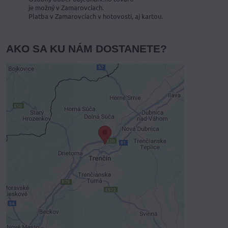
je možný v Zamarovciach.
Platba v Zamarovciach v hotovosti, aj kartou.
AKO SA KU NÁM DOSTANETE?
Externý obsah je blokovaný
Voľbami súkromia
Prajete si načítať externý obsah?
Povoliť tentokrát
Povoliť a zapamätať - súhlas s druhom
cookie: Funkčné
Otvoriť obsah v novom okne