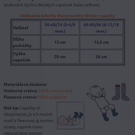
stiahnutie týchto detských capačiek Vašej veľkosti.
Veľkostná tabuľka Manymonths Winter capačky
50-68/74 (0-6/9
68-80/86 (6-12/18
Veľkosť
mes.)
mes.)
Dĺžka
12 cm
15,5 cm
podrážky
Výška
20 cm
26 cm
capačiek
Materiálové zloženie:
Vnútorná vrstva:
100% merino vlna
Fleesová vrstva:
100% polyester
Náš tip:
Capačky sú
obojstranné, je ich možné
nosiť z fleesovej aj merino
strany, napriek tomu
odporúčame merino