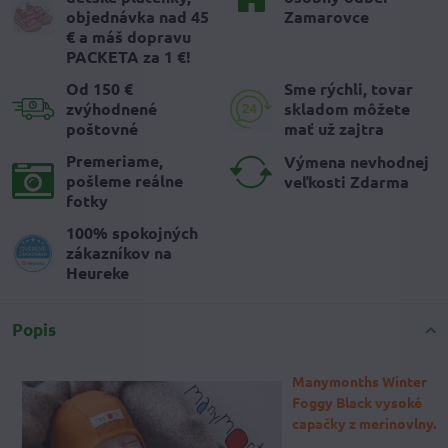
objednávka nad 45
Zamarovce
€ a máš dopravu
PACKETA za 1 €!
Od 150 €
Sme rýchli, tovar
zvýhodnené
skladom môžete
poštovné
mať už zajtra
Premeriame,
Výmena nevhodnej
pošleme reálne
veľkosti Zdarma
fotky
100% spokojných
zákazníkov na
Heureke
Popis
Manymonths Winter
Foggy Black vysoké
cap
ačky z merinovlny.