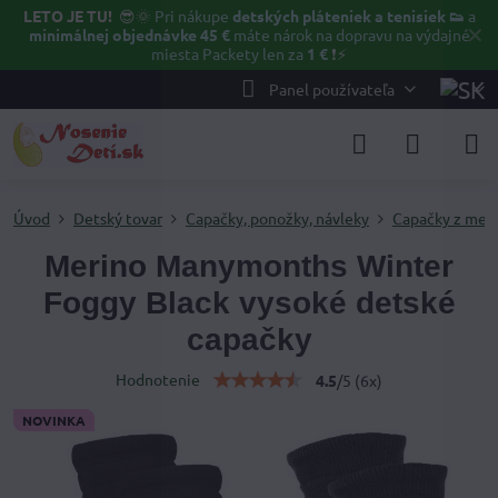
LETO JE TU!
😎🌞
Pri nákupe
detských pláteniek a tenisiek 👟
a
✕
minimálnej objednávke 45 €
máte nárok na dopravu na výdajné
miesta Packety len za
1 €
❗⚡️
Panel používateľa
Úvod
Detský tovar
Capačky, ponožky, návleky
Capačky z mer
Merino Manymonths Winter
Foggy Black vysoké detské
capačky
Hodnotenie
4.5
/
5
(
6
x)
NOVINKA