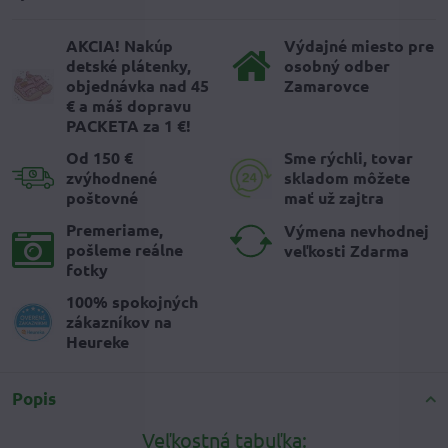
AKCIA! Nakúp
Výdajné miesto pre
detské plátenky,
osobný odber
objednávka nad 45
Zamarovce
€ a máš dopravu
PACKETA za 1 €!
Od 150 €
Sme rýchli, tovar
zvýhodnené
skladom môžete
poštovné
mať už zajtra
Premeriame,
Výmena nevhodnej
pošleme reálne
veľkosti Zdarma
fotky
100% spokojných
zákazníkov na
Heureke
Popis
Veľkostná tabuľka: