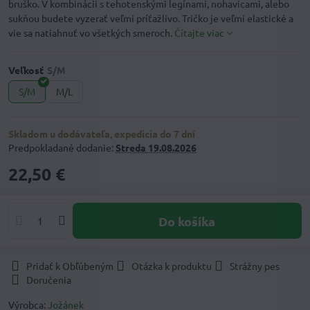
bruško. V kombinácii s tehotenskými legínami, nohavicami, alebo
sukňou budete vyzerať veľmi príťažlivo. Tričko je veľmi elastické a
vie sa natiahnuť vo všetkých smeroch.
Čítajte viac
Veľkosť
S/M
M/L
Skladom u dodávateľa, expedícia do 7 dní
Predpokladané dodanie:
Streda
19.08.2026
22,50 €
Do košíka
Pridať k Obľúbeným
Otázka k produktu
Strážny pes
Doručenia
Výrobca:
Jožánek