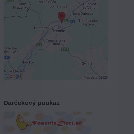
Externý obsah je blokovaný
Voľbami súkromia
Prajete si načítať externý obsah?
Povoliť tentokrát
Povoliť a zapamätať - súhlas s druhom
cookie: Funkčné
Otvoriť obsah v novom okne
Darčekový poukaz