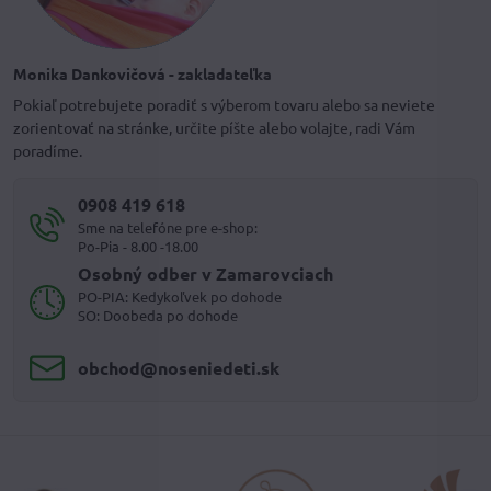
Monika Dankovičová - zakladateľka
Pokiaľ potrebujete poradiť s výberom tovaru alebo sa neviete
zorientovať na stránke, určite píšte alebo volajte, radi Vám
poradíme.
0908 419 618
Sme na telefóne pre e-shop:
Po-Pia - 8.00 -18.00
Osobný odber v Zamarovciach
PO-PIA: Kedykoľvek po dohode
SO: Doobeda po dohode
obchod​@noseniedeti​.sk