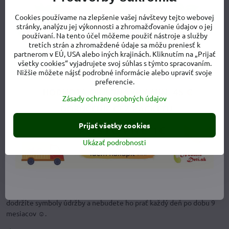
Cookies používame na zlepšenie vašej návštevy tejto webovej
stránky, analýzu jej výkonnosti a zhromažďovanie údajov o jej
používaní. Na tento účel môžeme použiť nástroje a služby
tretích strán a zhromaždené údaje sa môžu preniesť k
partnerom v EÚ, USA alebo iných krajinách. Kliknutím na „Prijať
Materiálové zloženie:
všetky cookies“ vyjadrujete svoj súhlas s týmto spracovaním.
Nižšie môžete nájsť podrobné informácie alebo upraviť svoje
92% bavlna + 8 % elastan
preferencie.
Zásady ochrany osobných údajov
Tento materiál je extra príjemný a prispôsobivý.
Pri nosení trička
sa budete sa cítiť ako v bavlnke ☺, to hovoríme z vlastnej
skúsenosti.
Vďaka bavlne sa menej potíte (pri kúpe tehotenských
Prijať všetky cookies
tričiek si dajte pozor na materiály s viskózou, pri ktorých sa potíte
viac (a tiež to viac smrdí)). Podiel elastanu zabezpečuje, že je
Ukázať podrobnosti
materiál veľmi prispôsobivý. Tričko sa roztiahne a prispôsobí
objemu bruška, ale nevyťahá.
Látka tohto tehotenského trička je stálofarebná a vydrží aj
častejšie pranie bez straty farebnosti
- za predpokladu, že
dodržíte symboly údržby a nebudete ho prať každý deň po dobu 9
mesiacov ☺.