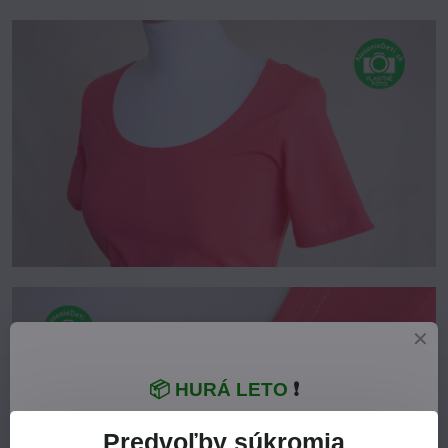
📦 HURÁ LETO
❗
Predvoľby súkromia