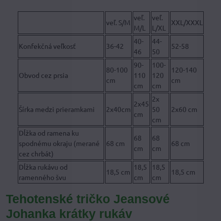
veľ.
veľ.
veľ. S/M
XXL/XXXL
M/L
L/XL
40-
44-
Konfekčná veľkosť
36-42
52-58
46
50
90-
100-
80-100
120-140
Obvod cez prsia
110
120
cm
cm
cm
cm
2x
2x45
Šírka medzi prieramkami
2x40cm
50
2x60 cm
cm
cm
Dĺžka od ramena ku
68
68
spodnému okraju (merané
68 cm
68 cm
cm
cm
cez chrbát)
Dĺžka rukávu od
18,5
18,5
18,5 cm
18,5 cm
ramenného švu
cm
cm
Tehotenské tričko Jeansové
Johanka krátky rukáv