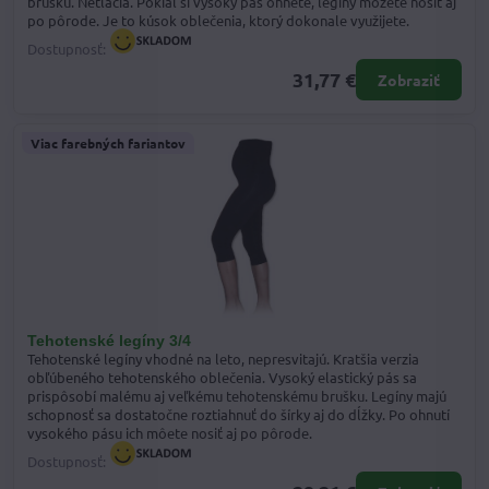
brušku. Netlačia. Pokiaľ si vysoký pás ohnete, legíny môžete nosiť aj
po pôrode. Je to kúsok oblečenia, ktorý dokonale využijete.
Dostupnosť:
31,77 €
Zobraziť
Viac farebných fariantov
Tehotenské legíny 3/4
Tehotenské legíny vhodné na leto, nepresvitajú. Kratšia verzia
obľúbeného tehotenského oblečenia. Vysoký elastický pás sa
prispôsobí malému aj veľkému tehotenskému brušku. Legíny majú
schopnosť sa dostatočne roztiahnuť do šírky aj do dĺžky. Po ohnutí
vysokého pásu ich môete nosiť aj po pôrode.
Dostupnosť: