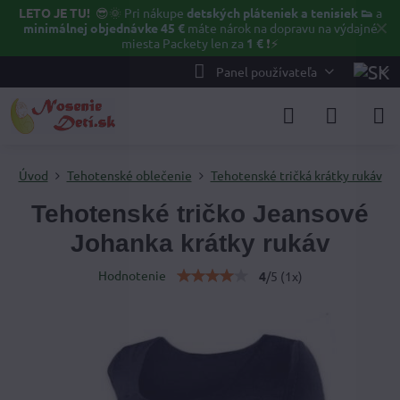
LETO JE TU!
😎🌞
Pri nákupe
detských pláteniek a tenisiek 👟
a
✕
minimálnej objednávke 45 €
máte nárok na dopravu na výdajné
miesta Packety len za
1 €
❗⚡️
Panel používateľa
Úvod
Tehotenské oblečenie
Tehotenské tričká krátky rukáv
Tehotenské tričko Jeansové
Johanka krátky rukáv
Hodnotenie
4
/
5
(
1
x)