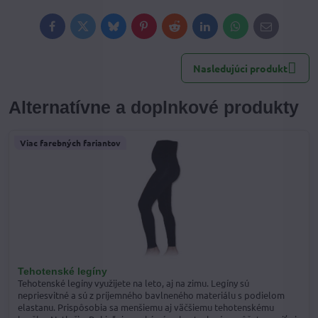
Facebook
Twitter
Bluesky
Pinterest
Reddit
LinkedIn
WhatsApp
E-
mail
Nasledujúci produkt
Alternatívne a doplnkové produkty
Viac farebných fariantov
Tehotenské legíny
Tehotenské legíny využijete na leto, aj na zimu. Legíny sú
nepriesvitné a sú z príjemného bavlneného materiálu s podielom
elastanu. Prispôsobia sa menšiemu aj väčšiemu tehotenskému