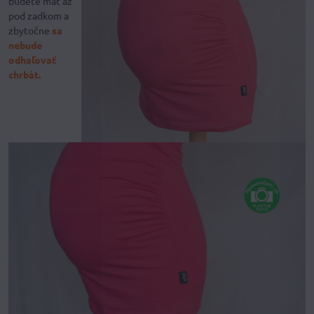
budete mať až
pod zadkom a
zbytočne
sa
nebude
odhaľovať
chrbát.