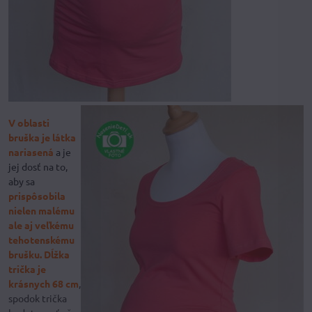
V oblasti
bruška je látka
nariasená
a je
jej dosť na to,
aby sa
prispôsobila
nielen malému
ale aj veľkému
tehotenskému
brušku.
Dĺžka
trička je
krásnych 68 cm
,
spodok trička