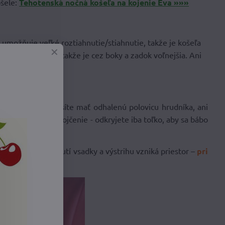
ošele:
Tehotenská nočná košeľa na kojenie Eva »»»
 umožňuje veľké roztiahnutie/stiahnutie, takže je košeľa
strihaná do „A“
, takže je cez boky a zadok voľnejšia. Ani
.
ri dojčení nemusíte mať odhalenú polovicu hrudníka, ani
niká priestor na dojčenie - odkryjete iba toľko, aby sa bábo
prsia
– pri odhrnutí vsadky a výstrihu vzniká priestor –
pri