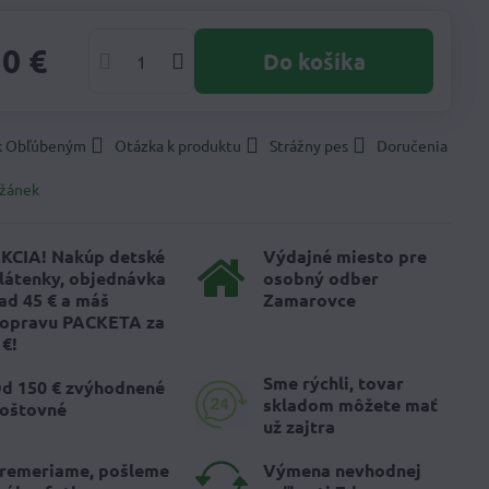
30 €
Do košíka
 k Obľúbeným
Otázka k produktu
Strážny pes
Doručenia
žánek
KCIA! Nakúp detské
Výdajné miesto pre
látenky, objednávka
osobný odber
ad 45 € a máš
Zamarovce
opravu PACKETA za
 €!
Sme rýchli, tovar
d 150 € zvýhodnené
skladom môžete mať
oštovné
už zajtra
remeriame, pošleme
Výmena nevhodnej