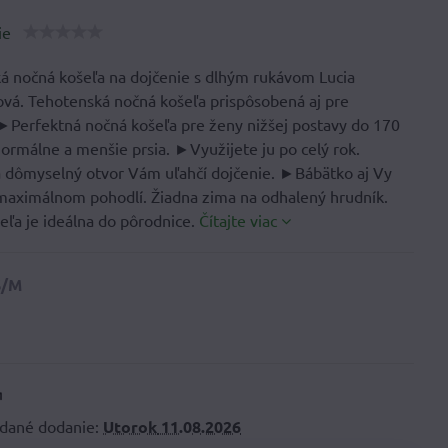
ie
á nočná košeľa na dojčenie s dlhým rukávom Lucia
ová. Tehotenská nočná košeľa prispôsobená aj pre
 ►Perfektná nočná košeľa pre ženy nižšej postavy do 170
ormálne a menšie prsia. ►Využijete ju po celý rok.
 dômyselný otvor Vám uľahčí dojčenie. ►Bábätko aj Vy
maximálnom pohodlí. Žiadna zima na odhalený hrudník.
eľa je ideálna do pôrodnice.
Čítajte viac
dané dodanie:
Utorok
11.08.2026