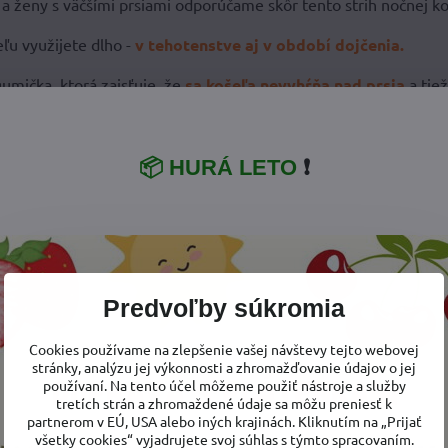
 a ženy s väčšími prsiami odporúčame skôr tento strih nočnej k
ľu využijete dlho -
v tehotenstve aj v období dojčenia.
umička, ktorá zaisťuje, že
sa košeľa nevyhŕňa nad prsia
a tiež
pre veľké bruško pred pôrodom ale aj po pôrode.
Košeľa je
hotenstve nabrala väčší objem :-), nebudete si pripadať obopnutá
📦 HURÁ LETO
❗
z vyskúšala oblečenie na dojčenie sa ho už nechce vzdať.
P
u. Táto nočná košeľa má vo výstrihu vsadku a pri jej odhrnutí vz
čku.
 košeľu určite oceníte, pretože
Vám nebude zima na odhalené 
Predvoľby súkromia
 odhalený celý dekolt
.
Cookies používame na zlepšenie vašej návštevy tejto webovej
stránky, analýzu jej výkonnosti a zhromažďovanie údajov o jej
používaní. Na tento účel môžeme použiť nástroje a služby
tretích strán a zhromaždené údaje sa môžu preniesť k
partnerom v EÚ, USA alebo iných krajinách. Kliknutím na „Prijať
všetky cookies“ vyjadrujete svoj súhlas s týmto spracovaním.