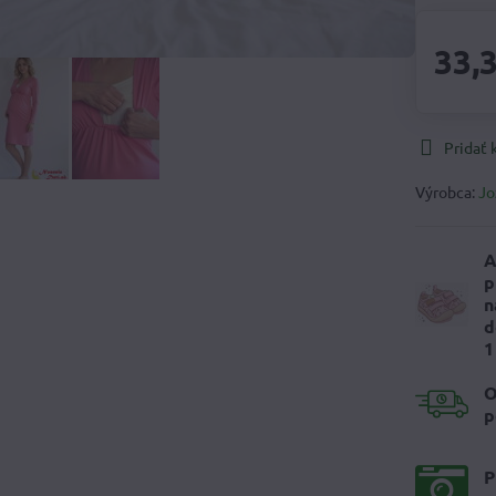
33,
Pridať
Výrobca:
Jo
A
p
n
d
1
O
p
P