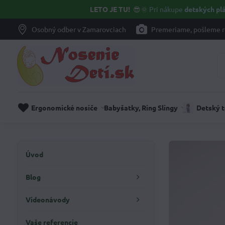
LETO JE TU!
😎🌞
Pri nákupe
detských plá
Osobný odber v Zamarovciach
Premeriame, pošleme r
Ergonomické nosiče
Babyšatky, Ring Slingy
Detský 
Úvod
Blog
Videonávody
Vaše referencie