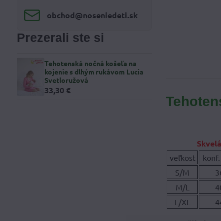
obchod​@noseniedeti​.sk
Prezerali ste si
Tehotenská nočná košeľa na
kojenie s dlhým rukávom Lucia
Svetloružová
33,30 €
Tehoten
Skvelá
veľkost
konf.
S/M
3
M/L
4
L/XL
4