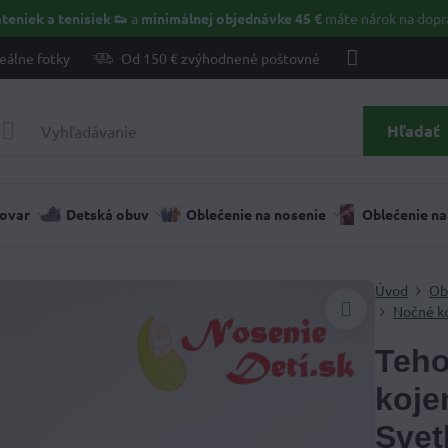
teniek a tenisiek 👟
a
minimálnej objednávke 45 €
máte nárok na dopr
eálne fotky
Od 150 € zvýhodnené poštovné
Hľadať
tovar
Detská obuv
Oblečenie na nosenie
Oblečenie na
Úvod
Ob
Nočné ko
Teho
koje
Svet