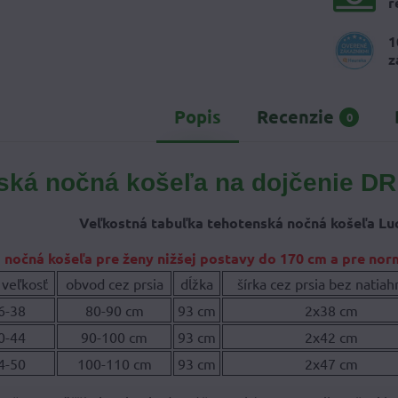
r
1
z
Popis
Recenzie
0
ská nočná košeľa na dojčenie DR
Veľkostná tabuľka tehotenská nočná košeľa Lu
 nočná košeľa pre ženy nižšej postavy do 170 cm a pre nor
 veľkosť
obvod cez prsia
dĺžka
šírka cez prsia bez natiah
6-38
80-90 cm
93 cm
2x38 cm
0-44
90-100 cm
93 cm
2x42 cm
4-50
100-110 cm
93 cm
2x47 cm