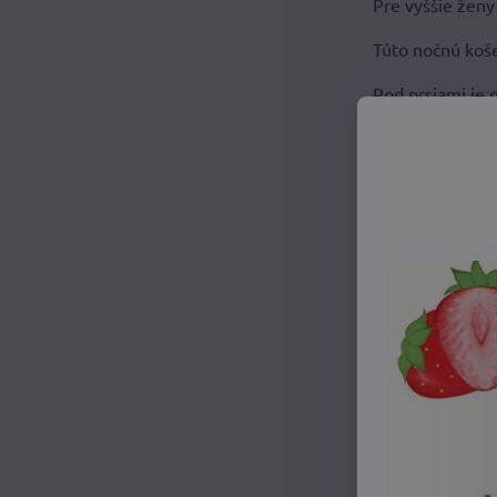
Pre vyššie ženy
Túto nočnú koše
Pod prsiami je g
vhodná nielen 
pokiaľ ste v te
Žena, ktorá ra
celý prsník vonk
dostalo ku mlie
V noci dojčiacu
dojčení nie je