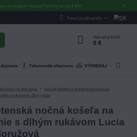
✕
avu na výdajné miesta Packety len za
1 €
❗⚡️
Panel používateľa
Nákupný košík
0 €
 dojčenie
Tehotenské oblečenie
VÝPREDAJ
lečenie na dojčenie
Nočné košele a pyžamá na kojenie
šele na kojenie dlhý rukáv
tenská nočná košeľa na
nie s dlhým rukávom Lucia
loružová