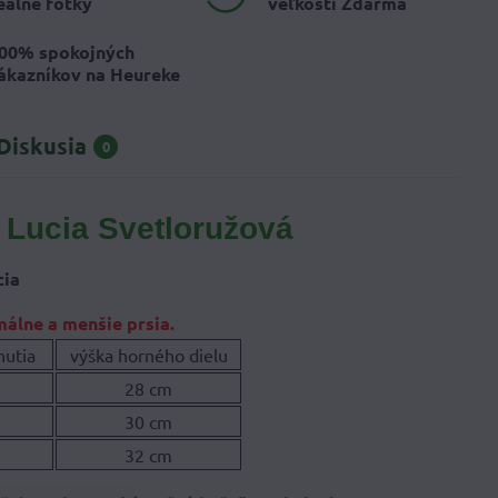
eálne fotky
veľkosti Zdarma
00% spokojných
ákazníkov na Heureke
Diskusia
0
 Lucia Svetloružová
cia
málne a menšie prsia.
nutia
výška horného dielu
28 cm
30 cm
32 cm