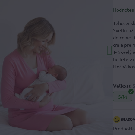
Hodnoten
Tehotensk
Svetloruž
dojčenie.
cm a pre n
►Skvelý a
budete v 
Nočná koš
Veľkosť
S/M
Predpokla