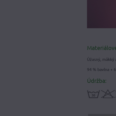
Materiálové
Úžasný, mäkký a
94 % bavlna + 6
Údržba: