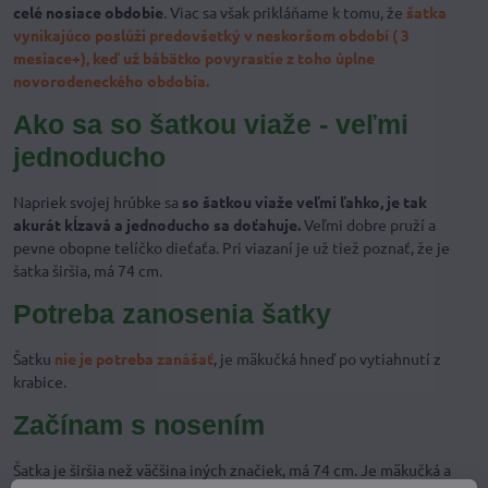
celé nosiace obdobie
. Viac sa však prikláňame k tomu, že
šatka
vynikajúco poslúži predovšetký v neskoršom období ( 3
mesiace+), keď už bábätko povyrastie z toho úplne
novorodeneckého obdobia.
Ako sa so šatkou viaže - veľmi
jednoducho
Napriek svojej hrúbke sa
so šatkou viaže veľmi ľahko, je tak
akurát kĺzavá a jednoducho sa doťahuje.
Veľmi dobre pruží a
pevne obopne telíčko dieťaťa. Pri viazaní je už tiež poznať, že je
šatka širšia, má 74 cm.
Potreba zanosenia šatky
Šatku
nie je potreba zanášať
, je mäkučká hneď po vytiahnutí z
krabice.
Začínam s nosením
Šatka je širšia než väčšina iných značiek, má 74 cm. Je mäkučká a