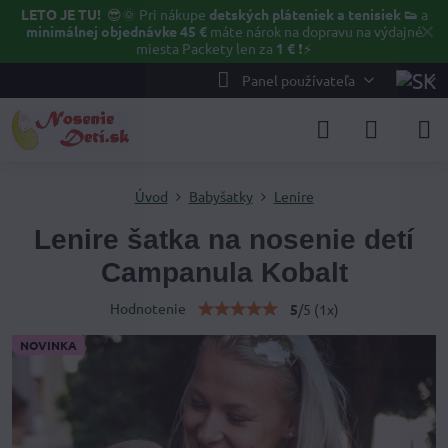
LETO JE TU!
😎🌞
Pri nákupe
detských pláteniek a tenisiek 👟
a
✕
minimálnej objednávke 45 €
máte nárok na dopravu na výdajné
miesta Packety len za
1 €
❗⚡️
Panel používateľa
Úvod
Babyšatky
Lenire
Lenire šatka na nosenie detí
Campanula Kobalt
Hodnotenie
5
/
5
(
1
x)
NOVINKA