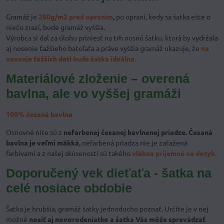
Gramáž je
250g/m2 pred opraním
,
po opraní, kedy sa šatka ešte o
niečo zrazí, bude gramáž vyššia.
Výrobca si dal za úlohu priniesť na trh nosnú šatku, ktorá by vydržala
aj nosenie ťažšieho batoľaťa a práve vyššia gramáž ukazuje,
že
na
nosenie ťažších detí bude šatka ideálna
.
Materiálové zloženie – overená
bavlna, ale vo vyššej gramáži
100% česaná bavlna
Osnovné nite sú z
nefarbenej česanej bavlnenej priadze. Česaná
bavlna je veľmi mäkká,
nefarbená priadza nie je zaťažená
farbivami a z našej skúsenosti sú takého
vlákna príjemné na dotyk.
Doporučený vek dieťaťa - šatka na
celé nosiace obdobie
Šatka je hrubšia, gramáž šatky jednoducho poznať. Určite je v nej
možné
nosiť aj novorodeniatko a šatka Vás môže sprevádzať