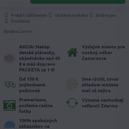
Pridať k Obľúbeným
Otázka k produktu
Strážny pes
Doručenia
Výrobca:
Lenire
AKCIA! Nakúp
Výdajné miesto pre
detské plátenky,
osobný odber
objednávka nad 45
Zamarovce
€ a máš dopravu
PACKETA za 1 €!
Od 150 €
Sme rýchli, tovar
zvýhodnené
skladom môžete
poštovné
mať už zajtra
Premeriame,
Výmena nevhodnej
pošleme reálne
veľkosti Zdarma
fotky
100% spokojných
zákazníkov na