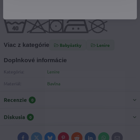
Údržba
Viac z kategórie
Babyšatky
Lenire
Doplnkové informácie
Kategória:
Lenire
Materiál:
Bavlna
Recenzie
0
Diskusia
0
Facebook
Twitter
Bluesky
Pinterest
Reddit
LinkedIn
WhatsApp
E-