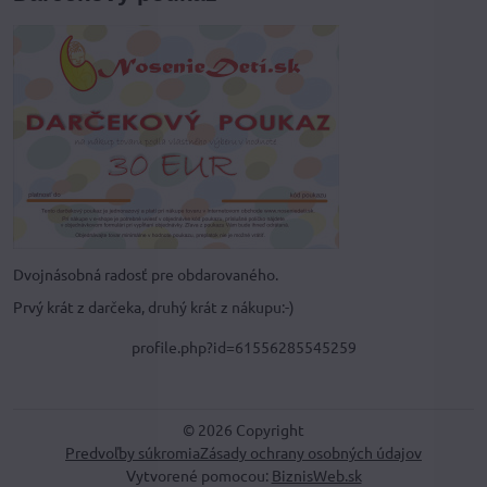
Dvojnásobná radosť pre obdarovaného.
Prvý krát z darčeka, druhý krát z nákupu:-)
profile.php?id=61556285545259
©
2026
Copyright
Predvoľby súkromia
Zásady ochrany osobných údajov
Vytvorené pomocou:
BiznisWeb.sk