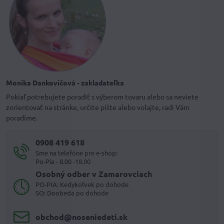
Monika Dankovičová - zakladateľka
Pokiaľ potrebujete poradiť s výberom tovaru alebo sa neviete
zorientovať na stránke, určite píšte alebo volajte, radi Vám
poradíme.
0908 419 618
Sme na telefóne pre e-shop:
Po-Pia - 8.00 -18.00
Osobný odber v Zamarovciach
PO-PIA: Kedykoľvek po dohode
SO: Doobeda po dohode
obchod​@noseniedeti​.sk