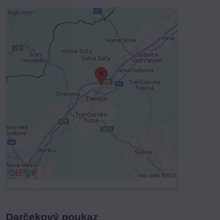
Externý obsah je blokovaný
Voľbami súkromia
Prajete si načítať externý obsah?
Povoliť tentokrát
Povoliť a zapamätať - súhlas s druhom
cookie: Funkčné
Otvoriť obsah v novom okne
Darčekový poukaz