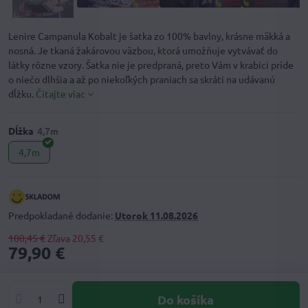
Lenire Campanula Kobalt je šatka zo 100% bavlny, krásne mäkká a
nosná. Je tkaná žakárovou väzbou, ktorá umožňuje vytvávať do
látky rôzne vzory. Šatka nie je predpraná, preto Vám v krabici príde
o niečo dlhšia a až po niekoľkých praniach sa skráti na udávanú
dĺžku.
Čítajte viac
Dĺžka
4,7m
Predpokladané dodanie:
Utorok
11.08.2026
100,45 €
Zľava
20,55 €
79,90 €
Do košíka