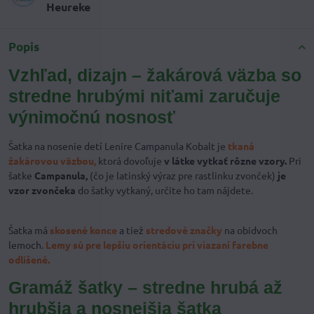
Heureke
Popis
Vzhľad, dizajn – žakárová väzba so
stredne hrubými niťami zaručuje
výnimočnú nosnosť
Šatka na nosenie detí Lenire Campanula Kobalt je
tkaná
žakárovou väzbou,
ktorá dovoľuje
v látke vytkať rôzne vzory.
Pri
šatke
Campanula,
(čo je latinský výraz pre rastlinku zvonček)
je
vzor zvončeka
do šatky vytkaný, určite ho tam nájdete.
Šatka má
skosené konce
a tiež
stredové značky
na obidvoch
lemoch.
Lemy sú pre lepšiu orientáciu pri viazaní farebne
odlíšené.
Gramáž šatky – stredne hrubá až
hrubšia a nosnejšia šatka