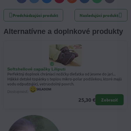
mail
Predchádzajúci produkt
Nasledujúci produkt
Alternatívne a doplnkové produkty
Softshellové capačky Liliputi
Perfektný doplnok chrániaci nožičky dieťatka od jesene do jari...
Mäkké detské topánky s teplou mikro-polar podšívkou, ktoré majú
vodu odpudzujúci, vetruodolný povrch.
Dostupnosť:
25,30 €
Zobraziť