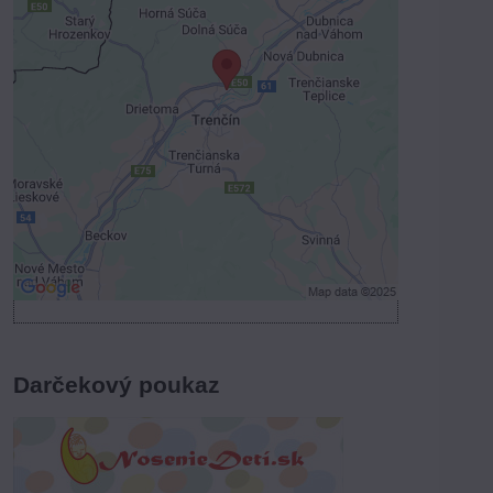
Externý obsah je blokovaný
Voľbami súkromia
Prajete si načítať externý obsah?
Povoliť tentokrát
Povoliť a zapamätať - súhlas s druhom
cookie: Funkčné
Otvoriť obsah v novom okne
Darčekový poukaz