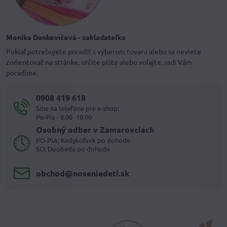
Monika Dankovičová - zakladateľka
Pokiaľ potrebujete poradiť s výberom tovaru alebo sa neviete
zorientovať na stránke, určite píšte alebo volajte, radi Vám
poradíme.
0908 419 618
Sme na telefóne pre e-shop:
Po-Pia - 8.00 -18.00
Osobný odber v Zamarovciach
PO-PIA: Kedykoľvek po dohode
SO: Doobeda po dohode
obchod​@noseniedeti​.sk