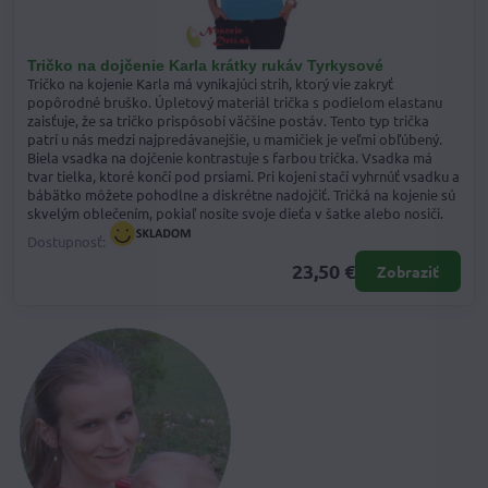
Tričko na dojčenie Karla krátky rukáv Tyrkysové
Tričko na kojenie Karla má vynikajúci strih, ktorý vie zakryť
popôrodné bruško. Úpletový materiál trička s podielom elastanu
zaisťuje, že sa tričko prispôsobí väčšine postáv. Tento typ trička
patrí u nás medzi najpredávanejšie, u mamičiek je veľmi obľúbený.
Biela vsadka na dojčenie kontrastuje s farbou trička. Vsadka má
tvar tielka, ktoré končí pod prsiami. Pri kojení stačí vyhrnúť vsadku a
bábätko môžete pohodlne a diskrétne nadojčiť. Tričká na kojenie sú
skvelým oblečením, pokiaľ nosíte svoje dieťa v šatke alebo nosiči.
Dostupnosť:
23,50 €
Zobraziť