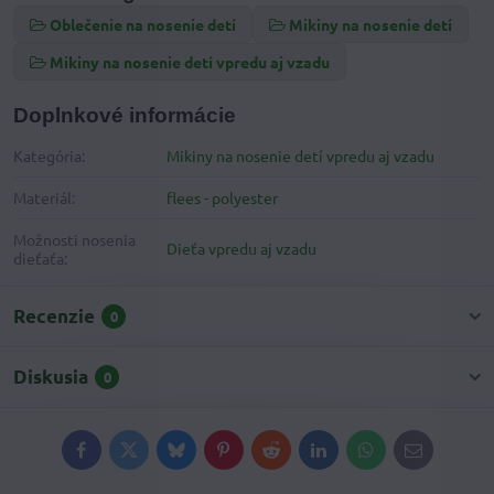
Oblečenie na nosenie detí
Mikiny na nosenie detí
Mikiny na nosenie detí vpredu aj vzadu
Doplnkové informácie
Kategória:
Mikiny na nosenie detí vpredu aj vzadu
Materiál:
flees - polyester
Možnosti nosenia
Dieťa vpredu aj vzadu
dieťaťa:
Recenzie
0
Diskusia
0
Facebook
Twitter
Bluesky
Pinterest
Reddit
LinkedIn
WhatsApp
E-
mail