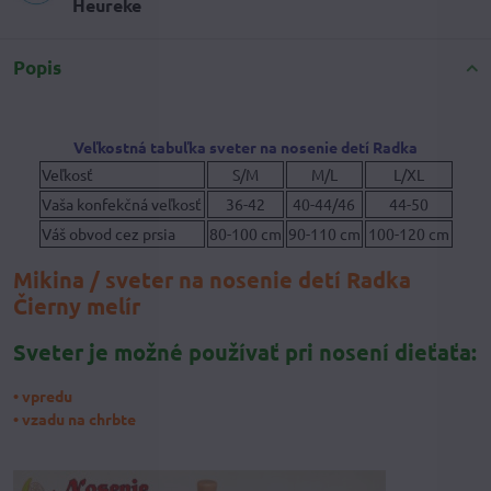
Heureke
Popis
Veľkostná tabuľka sveter na nosenie detí Radka
Veľkosť
S/M
M/L
L/XL
Vaša konfekčná veľkosť
36-42
40-44/46
44-50
Váš obvod cez prsia
80-100 cm
90-110 cm
100-120 cm
Mikina / sveter na nosenie detí Radka
Čierny melír
Sveter je možné používať pri nosení dieťaťa:
• vpredu
• vzadu na chrbte