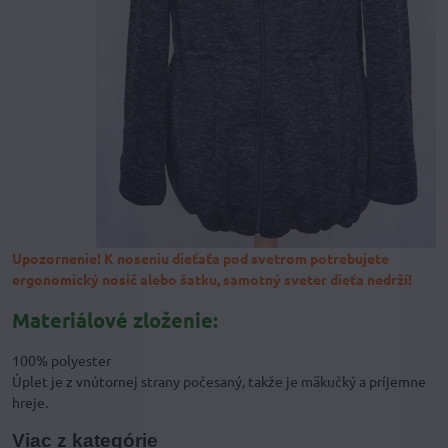
Upozornenie! K noseniu dieťaťa pod svetrom potrebujete
ergonomický nosič alebo šatku, samotný sveter dieťa nedrží!
Materiálové zloženie:
100% polyester
Úplet je z vnútornej strany počesaný, takže je mäkučký a príjemne
hreje.
Viac z kategórie