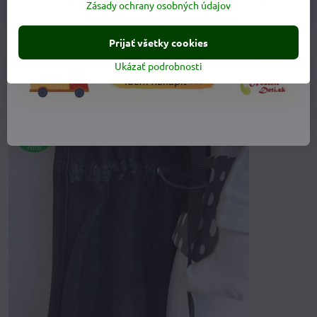
Zásady ochrany osobných údajov
Sveter je možné
z vnútornej strany stiahnuť v páse, aby sa
Vám pekne vytvarovala postava.
Tento sveter je
ideálny na jar/jeseň,
alebo
na zimu pod
Prijať všetky cookies
softshellovú bundu.
Ukázať podrobnosti
Svetrík má
odopínací nákrčník
, ktorým zahreje aj svoj krk a
dekolt.