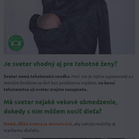
Je sveter vhodný aj pre tehotné ženy?
Sveter nemá tehotenskú vsadku.
Hoci nie je úplne vypasovaný a s
menším bruškom sa doň bez problémov vojdete,
na konci
tehotenstva už sveter zrejme nezapnete.
Má sveter nejaké vekové obmedzenie,
dokedy s ním môžem nosiť dieťa?
Nemá
, dĺžka svetra je dostatočn
á
,
aby zakryla nožičky aj
staršiemu dieťaťu.