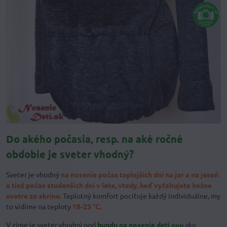
Do akého počasia, resp. na aké ročné
obdobie je sveter vhodný?
Sveter je vhodný
na nosenie počas teplejších dní na jar a na jeseň
a tiež počas studenších dní v lete, vtedy, keď vyťahujete bežne
svetre zo skrine.
Teplotný komfort pociťuje každý individuálne, my
to vidíme na teploty
18-23 °C.
V zime je sveter vhodný pod
bundu na nosenie detí »»»
ako