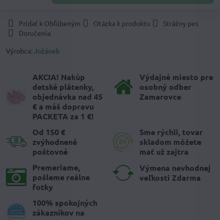
Pridať k Obľúbeným
Otázka k produktu
Strážny pes
Doručenia
Výrobca:
Jožánek
AKCIA! Nakúp
Výdajné miesto pre
detské plátenky,
osobný odber
objednávka nad 45
Zamarovce
€ a máš dopravu
PACKETA za 1 €!
Od 150 €
Sme rýchli, tovar
zvýhodnené
skladom môžete
poštovné
mať už zajtra
Premeriame,
Výmena nevhodnej
pošleme reálne
veľkosti Zdarma
fotky
100% spokojných
zákazníkov na