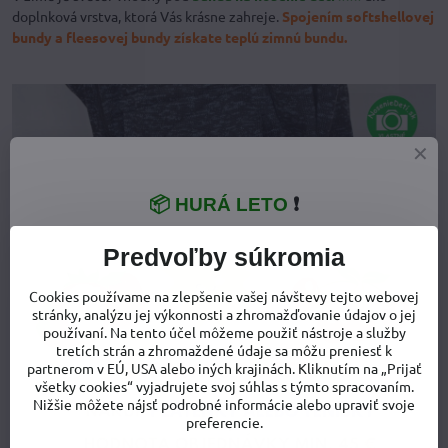
doplnková vrstva, ktorá Vás krásne zahreje.
Spojením softshellovej
bundy a fleesovej bundy získate teplú zimnú bundu.
📦 HURÁ LETO
❗
Predvoľby súkromia
Cookies používame na zlepšenie vašej návštevy tejto webovej
stránky, analýzu jej výkonnosti a zhromažďovanie údajov o jej
používaní. Na tento účel môžeme použiť nástroje a služby
tretích strán a zhromaždené údaje sa môžu preniesť k
Detaily svetra:
partnerom v EÚ, USA alebo iných krajinách. Kliknutím na „Prijať
všetky cookies“ vyjadrujete svoj súhlas s týmto spracovaním.
Na bokoch svetra sú
pohodlné hlboké vrecká.
Nižšie môžete nájsť podrobné informácie alebo upraviť svoje
preferencie.
Na spodnom leme svetra je gumička, pomocou ktorej
sveter na
spodu utiahnete, aby Vám zdola nefúkalo.