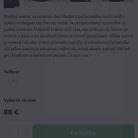
Hrejivý sveter na nosenie detí Radka z počesaného melírového
úpletu v elegantnej čiernej farbe. Je prispôsobený na predné aj
zadné nosenie. Materiál krásne drží tvar, nevyťahuje sa. Sveter je
možné v páse a na spodnom leme stiahnuť gumičkami. Dĺžka svetra
je volená tak, aby si doň schovalo nožičky aj odrastenejšie batoľa.
Súčasťou svetra je odopínací nákrčník, ktorý skvele zateplí Váš krk
pri chladnom a veternom počasí.
Čítajte viac
Veľkosť
L/XL
Vypredané
Vyberte variant
88 €
Do košíka