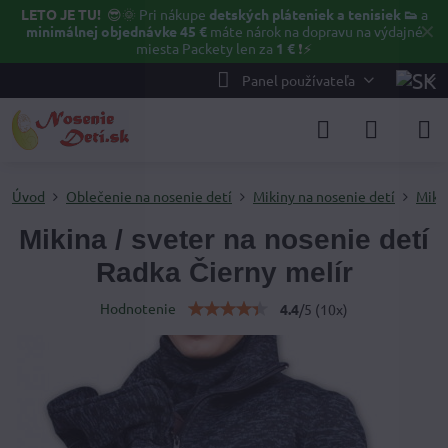
LETO JE TU!
😎🌞
Pri nákupe
detských pláteniek a tenisiek 👟
a
✕
minimálnej objednávke 45 €
máte nárok na dopravu na výdajné
miesta Packety len za
1 €
❗⚡️
Panel používateľa
Úvod
Oblečenie na nosenie detí
Mikiny na nosenie detí
Mikin
Mikina / sveter na nosenie detí
Radka Čierny melír
Hodnotenie
4.4
/
5
(
10
x)