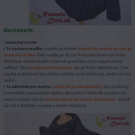
dostanem:
• samotný sveter
• 1x nosiacu vsadku -
vsadku je možné
vopnúť do svetra vpredu aj
vzadu na chrbte
. Šírka vsadky je 45 cm. Pod zadočkom a pri krčku
dieťaťa je možné vsadku stiahnuť gumičkou a tým regulovať jej
veľkosť. Táto
vsadka nemá kapucňu
, ale pri krčku dieťaťa má 7 cm
vysoký stojačikový lem, ktorý môžete nosiť zdvihnutý, alebo ohnutý
nadol.
• 1x nákrčník pre matku -
nákrčník je odopínateľný
a je vyrobený
z rovnakého počesaného úpletu ako sveter. Nákrčník sa vopína do
svetra na límci a je ho
možné zapnúť do svetra dodatočne
- aj keď
už máte dieťatko na sebe a sveter oblečený.