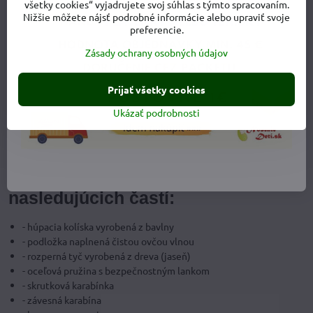
všetky cookies“ vyjadrujete svoj súhlas s týmto spracovaním.
rukách na 30 °C a sušiť vodorovne rozložená.
Nižšie môžete nájsť podrobné informácie alebo upraviť svoje
preferencie.
Výhody Hacky:
Zásady ochrany osobných údajov
je vhodná už pre novorodencov
ochrana, uspokojenie a relaxácia pre Vaše dieťa
Prijať všetky cookies
rýchle upokojenie Vášho dieťaťa pomocou jemného kývania a
pohupovania
Ukázať podrobnosti
nosnosť až 15 kg
možnosť použitia doma aj vonku
jednoduché a bezpečné pripevnenie
Kolíska Hacka pozostáva z
nasledujúcich častí:
- húpacia kolíska vyrobená z bavlny
- podložka naplnená čistou ovčou vlnou
- rozperná tyč vyrobená z dreva (jaseň)
- oceľová pružina s bezpečnostným lankom
- skrutková karabínka
- závesná karabína