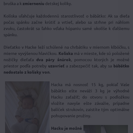
bruška a k
zmierneniu
detskej koliky.
Kolíska uľahčuje každodennú starostlivosť o bábätko: Ak sa dieťa
počas spánku začne krútiť a vrtieť, alebo sa strhne pri náhlom
zvuku, častokrát sa ľahko vďaka húpaniu samé ukolíše k ďalšiemu
spánku.
Dieťatko v Hacke leží schúlené na chrbátiku v miernom klbôčku, s
mierne vyvýšenou hlavičkou.
Kolíska
má v mieste, kde sú položené
nožičky dieťaťa
dva páry šnúrok
, pomocou ktorých je možné
priestor podľa potreby
uzavrieť
a zabezpečiť tak, aby sa
bábätko
nedostalo z kolísky von
.
Hacka má nosnosť 15 kg, pokiaľ Vaše
bábätko ešte neváži 3 kg je výhodné
Hacku zaťažiť; do otvoru s podložkou
vložíte navyše ešte závažie, prípadne
balíček strukovín, zaistíte tým optimálne
pohupovanie pružiny.
Hacku je možné