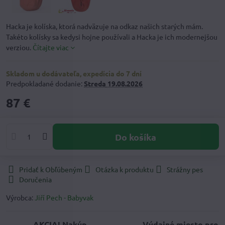
Hacka je kolíska, ktorá nadväzuje na odkaz našich starých mám.
Takéto kolísky sa kedysi hojne používali a Hacka je ich modernejšou
verziou.
Čítajte viac
Skladom u dodávateľa, expedícia do 7 dní
Predpokladané dodanie:
Streda
19.08.2026
87 €
Do košíka
Pridať k Obľúbeným
Otázka k produktu
Strážny pes
Doručenia
Výrobca:
Jiří Pech - Babyvak
AKCIA! Nakúp
Výdajné miesto pre