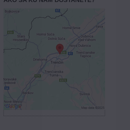
Externý obsah je blokovaný
Voľbami súkromia
Prajete si načítať externý obsah?
Povoliť tentokrát
Povoliť a zapamätať - súhlas s druhom
cookie: Funkčné
Otvoriť obsah v novom okne