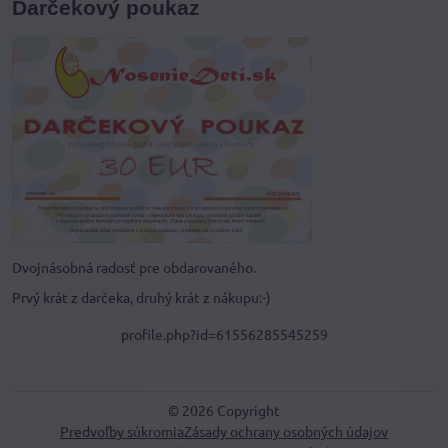
Darčekový poukaz
Dvojnásobná radosť pre obdarovaného.
Prvý krát z darčeka, druhý krát z nákupu:-)
profile.php?id=61556285545259
©
2026
Copyright
Predvoľby súkromia
Zásady ochrany osobných údajov