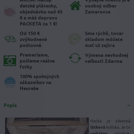
detské plátenky,
osobný odber
objednávka nad 45
Zamarovce
€ a máš dopravu
PACKETA za 1 €!
Od 150 €
Sme rýchli, tovar
zvýhodnené
skladom môžete
poštovné
mať už zajtra
Premeriame,
Výmena nevhodnej
pošleme reálne
veľkosti Zdarma
fotky
100% spokojných
zákazníkov na
Heureke
Popis
Hacka je závesná
látková
kolíska. Je to
unikátny
výrobok,