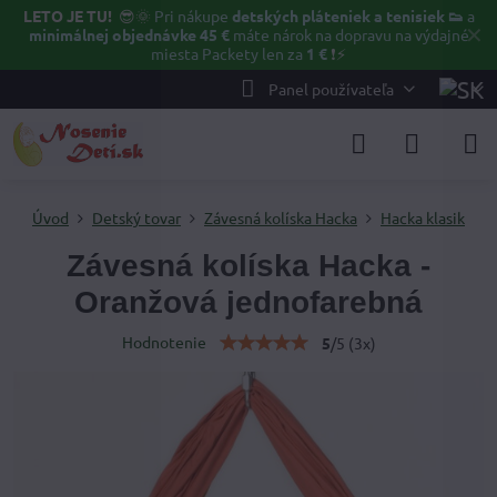
LETO JE TU!
😎🌞
Pri nákupe
detských pláteniek a tenisiek 👟
a
✕
minimálnej objednávke 45 €
máte nárok na dopravu na výdajné
miesta Packety len za
1 €
❗⚡️
Panel používateľa
Úvod
Detský tovar
Závesná kolíska Hacka
Hacka klasik
Závesná kolíska Hacka -
Oranžová jednofarebná
Hodnotenie
5
/
5
(
3
x)