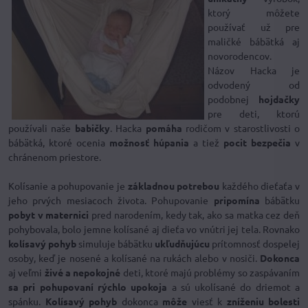
ktorý môžete
používať už pre
maličké bábätká aj
novorodencov.
Názov Hacka je
odvodený od
podobnej
hojdačky
pre deti, ktorú
používali naše
babičky
. Hacka
pomáha
rodičom v starostlivosti o
bábätká, ktoré ocenia
možnosť húpania
a tiež
pocit bezpečia
v
chránenom priestore.
Kolísanie a pohupovanie je
základnou potrebou
každého dieťaťa v
jeho prvých mesiacoch života. Pohupovanie
pripomína
bábätku
pobyt v maternici
pred narodením, kedy tak, ako sa matka cez deň
pohybovala, bolo jemne kolísané aj dieťa vo vnútri jej tela. Rovnako
kolísavý pohyb
simuluje bábätku
ukľudňujúcu
prítomnosť dospelej
osoby, keď je nosené a kolísané na rukách alebo v nosiči.
Dokonca
aj veľmi
živé a nepokojné
deti, ktoré majú problémy so zaspávaním
sa pri pohupovaní rýchlo upokoja
a sú ukolísané do driemot a
spánku.
Kolísavý pohyb
dokonca
môže
viesť k
zníženiu bolesti