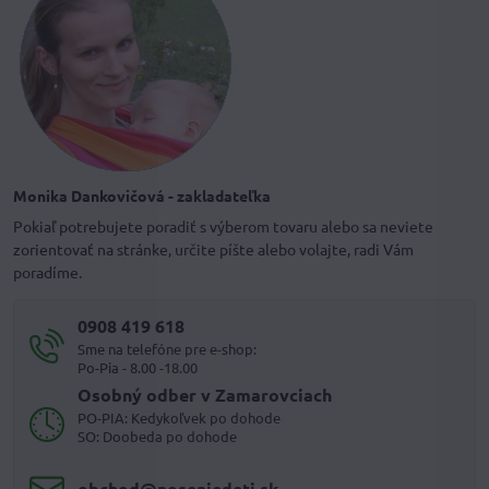
Monika Dankovičová - zakladateľka
Pokiaľ potrebujete poradiť s výberom tovaru alebo sa neviete
zorientovať na stránke, určite píšte alebo volajte, radi Vám
poradíme.
0908 419 618
Sme na telefóne pre e-shop:
Po-Pia - 8.00 -18.00
Osobný odber v Zamarovciach
PO-PIA: Kedykoľvek po dohode
SO: Doobeda po dohode
obchod​@noseniedeti​.sk