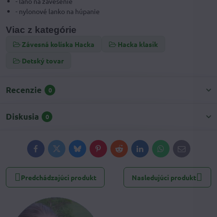
- lano na zavesenie
- nylonové lanko na húpanie
Viac z kategórie
Závesná kolíska Hacka
Hacka klasik
Detský tovar
Recenzie
0
Diskusia
0
Facebook
Twitter
Bluesky
Pinterest
Reddit
LinkedIn
WhatsApp
E-
mail
Predchádzajúci produkt
Nasledujúci produkt