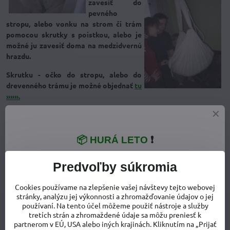
zavesiť do
pevného
stropu, alebo vonku na strom či trám
pomocou skrutky s poistkou, alebo je
možné ju zavesiť doma na medzidvernú
hrazdu.
Skrutku - očko do stropu, alebo do
drevenného trámu je možné objednať
tu
»»».
Materiálové zloženie
Samotná kolíska je vyrobená z pevného 100% bavlneného kepru.
📦 HURÁ LETO
❗
Látka je režná, nie je priemyselne farbená ani nijako chemicky
upravovaná. Podložka, ktorá sa vkladá do kolísky a na ktorej leží
Predvoľby súkromia
bábätko je naplnená mäkkou 100%-nou mykanou ovčou vlnou.
Cookies používame na zlepšenie vašej návštevy tejto webovej
Údržba
stránky, analýzu jej výkonnosti a zhromažďovanie údajov o jej
používaní. Na tento účel môžeme použiť nástroje a služby
Látková časť Hacky sa perie v automatickej práčke na 40 °C.
tretích strán a zhromaždené údaje sa môžu preniesť k
Podložka, ktorá je naplnená ovčou vlnou sa musí prať šetrne v
partnerom v EÚ, USA alebo iných krajinách. Kliknutím na „Prijať