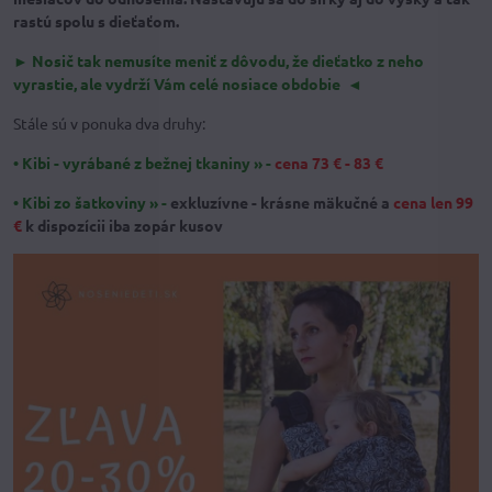
rastú spolu s dieťaťom.
► Nosič tak nemusíte meniť z dôvodu, že dieťatko z neho
vyrastie, ale vydrží Vám celé nosiace obdobie ◄
Stále sú v ponuka dva druhy:
•
Kibi - vyrábané z bežnej tkaniny »
-
cena 73 € - 83 €
•
Kibi zo šatkoviny »
-
exkluzívne - krásne mäkučné a
cena len 99
€
k dispozícii iba zopár kusov