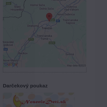
Externý obsah je blokovaný
Voľbami súkromia
Prajete si načítať externý obsah?
Povoliť tentokrát
Povoliť a zapamätať - súhlas s druhom
cookie: Funkčné
Otvoriť obsah v novom okne
Darčekový poukaz