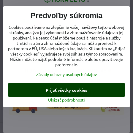
Predvoľby súkromia
Monika Dankovičová - zakladateľka
Cookies používame na zlepšenie vašej návštevy tejto webovej
stránky, analýzu jej výkonnosti a zhromažďovanie údajov o jej
Pokiaľ potrebujete poradiť s výberom tovaru alebo sa neviete
používaní. Na tento účel môžeme použiť nástroje a služby
zorientovať na stránke, určite píšte alebo volajte, radi Vám
tretích strán a zhromaždené údaje sa môžu preniesť k
poradíme.
partnerom v EÚ, USA alebo iných krajinách. Kliknutím na „Prijať
všetky cookies“ vyjadrujete svoj súhlas s týmto spracovaním.
Nižšie môžete nájsť podrobné informácie alebo upraviť svoje
0908 419 618
preferencie.
Sme na telefóne pre e-shop:
Po-Pia - 8.00 -18.00
Zásady ochrany osobných údajov
Osobný odber v Zamarovciach
PO-PIA: Kedykoľvek po dohode
Prijať všetky cookies
SO: Doobeda po dohode
Ukázať podrobnosti
obchod​@noseniedeti​.sk