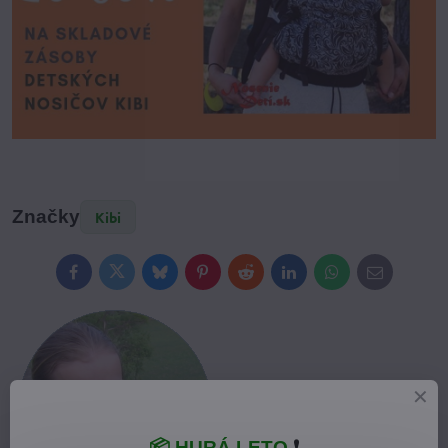
Značky
Kibi
Facebook
Twitter
Bluesky
Pinterest
Reddit
LinkedIn
WhatsApp
E-
mail
📦 HURÁ LETO
❗