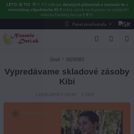
LETO JE TU!
😎🌞
Pri nákupe
detských pláteniek a tenisiek 👟
a
✕
minimálnej objednávke 45 €
máte nárok na dopravu na výdajné
miesta Packety len za
1 €
❗⚡️
Panel používateľa
Úvod
NOVINKY
Vypredávame skladové zásoby
Kibi
Pridané
Počet
24.05.2019 11:52:41
3527
zobrazení