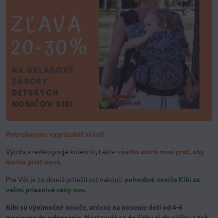
Potrebujeme vyprázdniť sklad!
Výrobca redesignuje kolekciu, takže
všetko staré musí preč, aby
mohlo prísť nové.
Pre Vás je to skvelá príležitosť nakúpiť
pohodlné nosiče Kibi za
veľmi priaznivé ceny »»».
Kibi sú výnimočné nosiče, určené na nosenie detí od 4-6
mesiacov do odnosenia. Nastavujú sa do šírky aj do výšky a tak