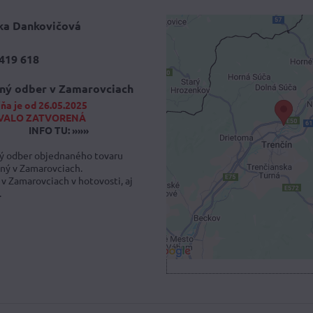
ka Dankovičová
419 618
Externý obsah 
blokovaný Voľb
ný odber v Zamarovciach
súkromia
ňa je od 26.05.2025
VALO ZATVORENÁ
Prajete si načítať externý
INFO TU: »»»
Povoliť tentokrát
 odber objednaného tovaru
ný v Zamarovciach.
 v Zamarovciach v hotovosti, aj
Povoliť a zapamätať - sú
.
druhom cookie: Funk
Otvoriť obsah v novo