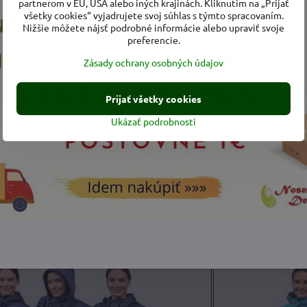
partnerom v EÚ, USA alebo iných krajinách. Kliknutím na „Prijať
všetky cookies“ vyjadrujete svoj súhlas s týmto spracovaním.
Nižšie môžete nájsť podrobné informácie alebo upraviť svoje
Tehotenská a no
 a nosiaca bunda Pavla 2 Petrolejová
preferencie.
Zásady ochrany osobných údajov
Prijať všetky cookies
Ukázať podrobnosti
 nosiaca bunda Pavla 2 Tmavomodrý melír
Tehotenská