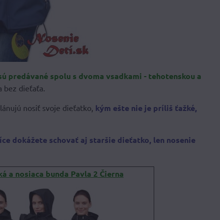
sú predávané spolu s dvoma vsadkami - tehotenskou a
 bez dieťaťa.
plánujú nosiť svoje dieťatko,
kým ešte nie je príliš ťažké,
ce dokážete schovať aj staršie dieťatko, len nosenie
á a nosiaca bunda Pavla 2 Čierna