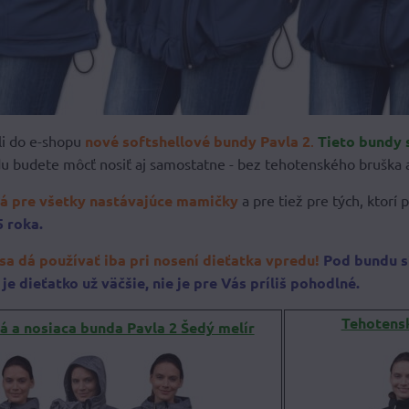
li do e-shopu
nové softshellové bundy Pavla 2
.
Tieto bundy 
 budete môcť nosiť aj samostatne - bez tehotenského bruška a
ná pre všetky nastávajúce mamičky
a pre tiež pre tých, ktorí 
5 roka.
sa dá používať iba pri nosení dieťatka vpredu!
Pod bundu sí
je dieťatko už väčšie, nie je pre Vás príliš pohodlné.
Tehotensk
á a nosiaca bunda Pavla 2 Šedý melír