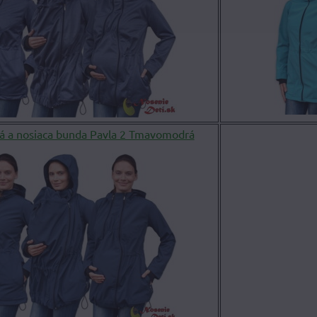
á a nosiaca bunda Pavla 2 Tmavomodrá