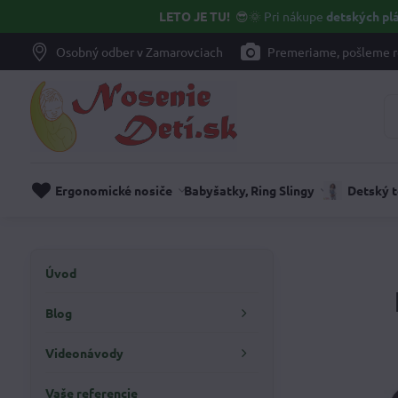
LETO JE TU!
😎🌞
Pri nákupe
detských plá
Osobný odber v Zamarovciach
Premeriame, pošleme r
Ergonomické nosiče
Babyšatky, Ring Slingy
Detský 
Úvod
Blog
Videonávody
Vaše referencie