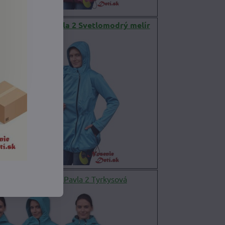
siaca bunda Pavla 2 Svetlomodrý melír
 a nosiaca bunda Pavla 2 Tyrkysová