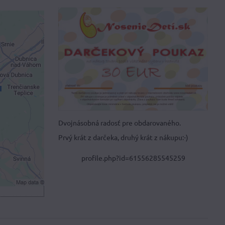
je
ami
 obsah?
Dvojnásobná radosť pre obdarovaného.
Prvý krát z darčeka, druhý krát z nákupu:-)
hlas s
čné
profile.php?id=61556285545259
m okne