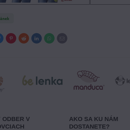
žánek
Bluesky
Pinterest
Reddit
LinkedIn
WhatsApp
E-
mail
 ODBER V
AKO SA KU NÁM
VCIACH
DOSTANETE?