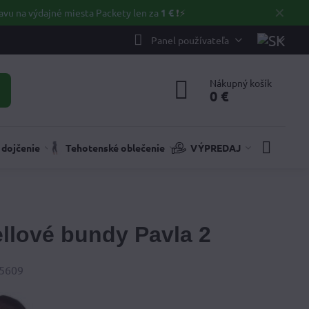
✕
avu na výdajné miesta Packety len za
1 €
❗⚡️
Panel používateľa
Nákupný košík
0 €
 dojčenie
Tehotenské oblečenie
VÝPREDAJ
llové bundy Pavla 2
čet
5609
brazení