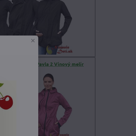
 nosiaca bunda Pavla 2 Vínový melír