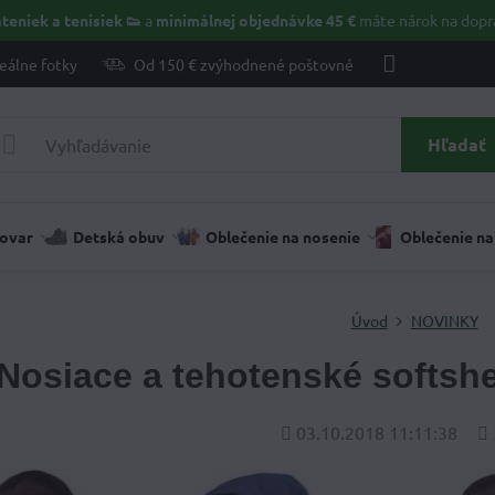
teniek a tenisiek 👟
a
minimálnej objednávke 45 €
máte nárok na dopr
eálne fotky
Od 150 € zvýhodnené poštovné
Hľadať
tovar
Detská obuv
Oblečenie na nosenie
Oblečenie na
Úvod
NOVINKY
Nosiace a tehotenské softshe
Pridané
Po
03.10.2018 11:11:38
zo