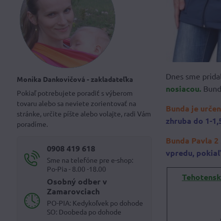
Dnes sme prida
Monika Dankovičová - zakladateľka
nosiacou.
Bundu
Pokiaľ potrebujete poradiť s výberom
tovaru alebo sa neviete zorientovať na
Bunda je urče
stránke, určite píšte alebo volajte, radi Vám
zhruba do 1-1,
poradíme.
Bunda Pavla 2 
0908 419 618
vpredu, pokiaľ 
Sme na telefóne pre e-shop:
Po-Pia - 8.00 -18.00
Tehotensk
Osobný odber v
Zamarovciach
PO-PIA: Kedykoľvek po dohode
SO: Doobeda po dohode