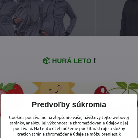
📦 HURÁ LETO
❗
á a nosiaca bunda Pavla 2 Fuksiová
Tehotenská a
Predvoľby súkromia
Cookies používame na zlepšenie vašej návštevy tejto webovej
stránky, analýzu jej výkonnosti a zhromažďovanie údajov o jej
používaní. Na tento účel môžeme použiť nástroje a služby
tretích strán a zhromaždené údaje sa môžu preniesť k