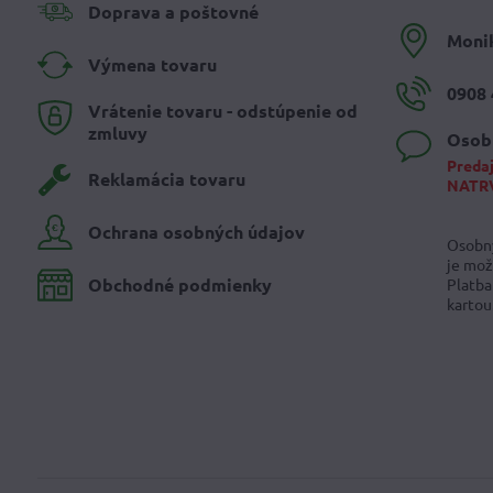
Doprava a poštovné
Moni
Výmena tovaru
0908 
Vrátenie tovaru - odstúpenie od
zmluvy
Osob
Predaj
Reklamácia tovaru
NATR
Ochrana osobných údajov
Osobný
je mož
Obchodné podmienky
Platba
kartou