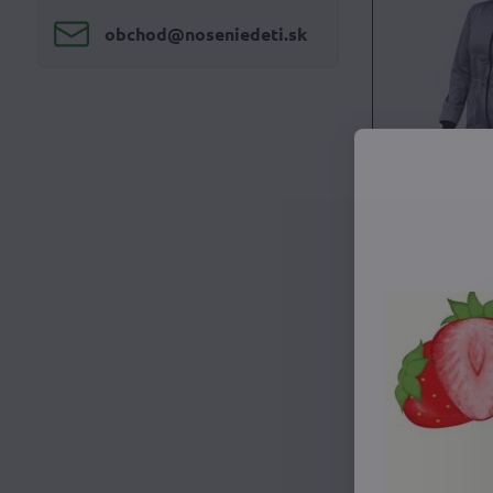
obchod​@noseniedeti​.sk
Tehotensk