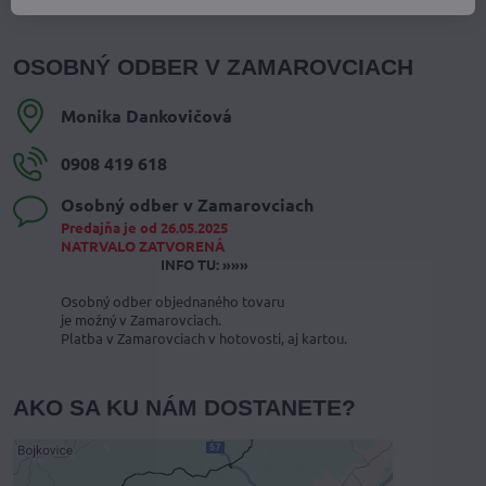
OSOBNÝ ODBER V ZAMAROVCIACH
Monika Dankovičová
0908 419 618
Osobný odber v Zamarovciach
Predajňa je od 26.05.2025
NATRVALO ZATVORENÁ
INFO TU: »»»
Osobný odber objednaného tovaru
je možný v Zamarovciach.
Platba v Zamarovciach v hotovosti, aj kartou.
AKO SA KU NÁM DOSTANETE?