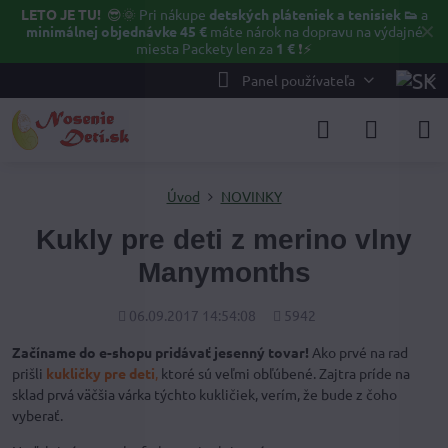
LETO JE TU!
😎🌞
Pri nákupe
detských pláteniek a tenisiek 👟
a
✕
minimálnej objednávke 45 €
máte nárok na dopravu na výdajné
miesta Packety len za
1 €
❗⚡️
Panel používateľa
Úvod
NOVINKY
Kukly pre deti z merino vlny
Manymonths
Pridané
Počet
06.09.2017 14:54:08
5942
zobrazení
Začíname do e-shopu pridávať jesenný tovar!
Ako prvé na rad
prišli
kukličky pre deti
,
ktoré sú veľmi obľúbené. Zajtra príde na
sklad prvá väčšia várka týchto kukličiek, verím, že bude z čoho
vyberať.