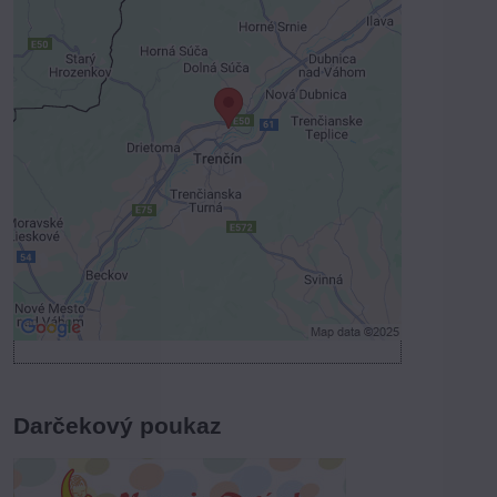
Externý obsah je blokovaný
Voľbami súkromia
Prajete si načítať externý obsah?
Povoliť tentokrát
Povoliť a zapamätať - súhlas s druhom
cookie: Funkčné
Otvoriť obsah v novom okne
Darčekový poukaz