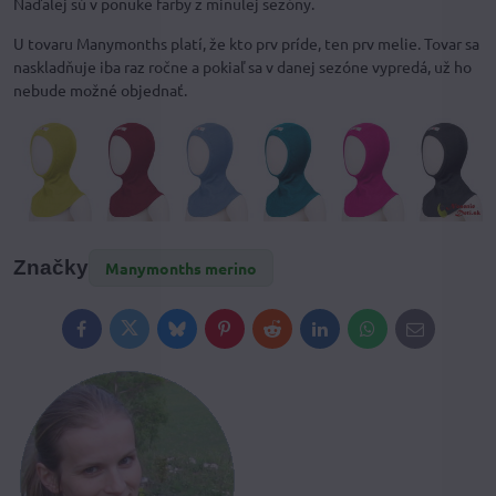
Naďalej sú v ponuke farby z minulej sezóny.
U tovaru Manymonths platí, že kto prv príde, ten prv melie. Tovar sa
naskladňuje iba raz ročne a pokiaľ sa v danej sezóne vypredá, už ho
nebude možné objednať.
Značky
Manymonths merino
Facebook
Twitter
Bluesky
Pinterest
Reddit
LinkedIn
WhatsApp
E-
mail