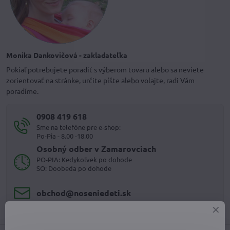
Monika Dankovičová - zakladateľka
Pokiaľ potrebujete poradiť s výberom tovaru alebo sa neviete
zorientovať na stránke, určite píšte alebo volajte, radi Vám
poradíme.
0908 419 618
Sme na telefóne pre e-shop:
Po-Pia - 8.00 -18.00
Osobný odber v Zamarovciach
PO-PIA: Kedykoľvek po dohode
SO: Doobeda po dohode
obchod​@noseniedeti​.sk