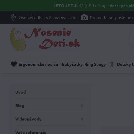
LETO JE TU!
😎🌞
Pri nákupe
detských plá
Osobný odber v Zamarovciach
Premeriame, pošleme r
Ergonomické nosiče
Babyšatky, Ring Slingy
Detský 
Úvod
Blog
Videonávody
Vaše referencie