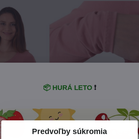
📦 HURÁ LETO
❗
Predvoľby súkromia