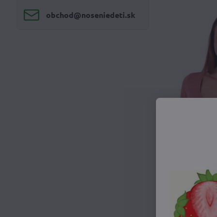
obchod​@noseniedeti​.sk