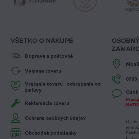
VŠETKO O NÁKUPE
OSOBNÝ
ZAMARO
Doprava a poštovné
Moni
Výmena tovaru
0908 
Vrátenie tovaru - odstúpenie od
zmluvy
Osob
Predaj
Reklamácia tovaru
NATR
Ochrana osobných údajov
Osobný
je mož
Obchodné podmienky
Platba
kartou