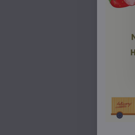
Horčicové ▼