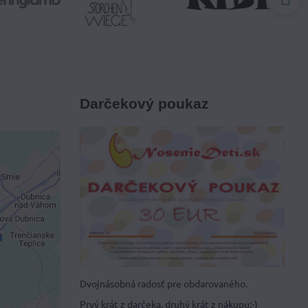
Darčekový poukaz
je
ami
 obsah?
Dvojnásobná radosť pre obdarovaného.
Prvý krát z darčeka, druhý krát z nákupu:-)
hlas s