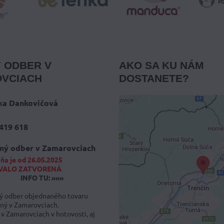
 ODBER V
AKO SA KU NÁM
VCIACH
DOSTANETE?
ka Dankovičová
419 618
Externý obsah 
blokovaný Voľb
ný odber v Zamarovciach
súkromia
ňa je od 26.05.2025
VALO ZATVORENÁ
Prajete si načítať externý
INFO TU: »»»
Povoliť tentokrát
 odber objednaného tovaru
ný v Zamarovciach.
 v Zamarovciach v hotovosti, aj
Povoliť a zapamätať - sú
.