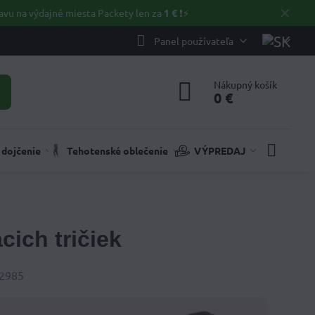
✕
avu na výdajné miesta Packety len za
1 €
❗⚡️
Panel používateľa
Nákupný košík
0 €
 dojčenie
Tehotenské oblečenie
VÝPREDAJ
cich tričiek
čet
2985
brazení