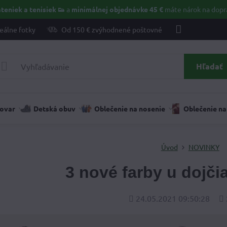
teniek a tenisiek 👟
a
minimálnej objednávke 45 €
máte nárok na dopr
eálne fotky
Od 150 € zvýhodnené poštovné
Hľadať
tovar
Detská obuv
Oblečenie na nosenie
Oblečenie na
Úvod
NOVINKY
3 nové farby u dojčia
Pridané
Po
24.05.2021 09:50:28
zo