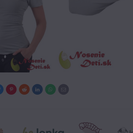
Bluesky
Pinterest
Reddit
LinkedIn
WhatsApp
E-
mail