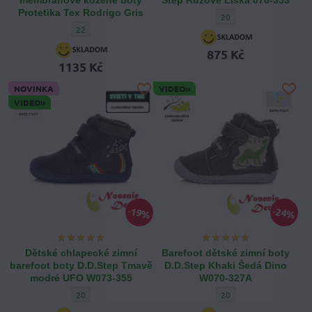
Protetika Tex Rodrigo Gris
Dívčí zimní barefoot bo
20
Chlapecké barefoot zimní membránové kožené boty Protetika T
22
875 Kč
1135 Kč
NOVINKA
VIDEO»
VIDEO»
19%
24%
Dětské chlapecké zimní
Barefoot dětské zimní boty
barefoot boty D.D.Step Tmavě
D.D.Step Khaki Šedá Dino
modré UFO W073-355
W070-327A
Dětské chlapecké zimní barefoot boty D.D.Step Tmavě modré 
Barefoot dětské zimní b
20
20