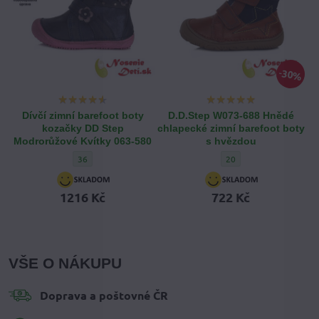
30%
Dívčí zimní barefoot boty
D.D.Step W073-688 Hnědé
kozačky DD Step
chlapecké zimní barefoot boty
Modrorůžové Kvítky 063-580
s hvězdou
Dívčí zimní barefoot boty kozačky DD Step Modrorůžové Kvítky
D.D.Step W073-688 Hněd
36
20
1216 Kč
722 Kč
VŠE O NÁKUPU
Doprava a poštovné ČR