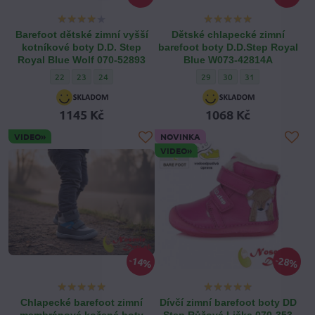
Barefoot dětské zimní vyšší
Dětské chlapecké zimní
kotníkové boty D.D. Step
barefoot boty D.D.Step Royal
Royal Blue Wolf 070-52893
Blue W073-42814A
Barefoot dětské zimní vyšší kotníkové boty D.D. Step Royal Blue Wo
Barefoot dětské zimní vyšší kotníkové boty D.D. Step Royal Bl
Barefoot dětské zimní vyšší kotníkové boty D.D. Step Ro
Dětské chlapecké zimní baref
Dětské chlapecké zimní 
Dětské chlapecké 
22
23
24
29
30
31
1145 Kč
1068 Kč
VIDEO»
NOVINKA
VIDEO»
14%
28%
Chlapecké barefoot zimní
Dívčí zimní barefoot boty DD
membránové kožené boty
Step Růžové Liška 070-353