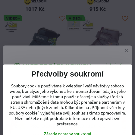
1017 Kč
915 Kč
VIDEO»
VIDEO»
📦 AKCE SE ZÁSILKOVNOU na výdejní
25%
30%
Předvolby soukromí
místa - VYUŽIJTE JI NYNÍ
❗
Soubory cookie používáme k vylepšení vaší návštěvy tohoto
Chlapecké barefoot zimní
Dívčí zimní barefoot boty DD
webu, k analýze jeho výkonu a ke shromažďování údajů o jeho
boty DD Step Tmavě modré
Step Violet Oslík 063-511A
používání. Můžeme k tomu použít nástroje a služby třetích
Tyranosaurus 063-968
stran a shromážděná data mohou být přenášena partnerům v
Dívčí zimní barefoot bot
34
EU, USA nebo jiných zemích. Kliknutím na „Přijmout všechny
Chlapecké barefoot zimní boty DD Step Tmavě modré Tyranosa
36
soubory cookie“ vyjadřujete svůj souhlas s tímto zpracováním.
1145 Kč
Níže můžete najít podrobné informace nebo upravit své
1227 Kč
preference.
Zásady ochrany soukromí