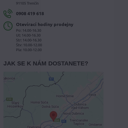
91105 Trenčín
0908 419 618
Otevírací hodiny prodejny
Po: 14.00-16.30
Ut: 14.00-16.30
Str: 14.00-16.30
Štv: 10.00-12.00
Pia: 10.00-12.00
JAK SE K NÁM DOSTANETE?
Externí obsah je blokován
Volbami soukromí
Přejete si načíst externí obsah?
Povolit jednou