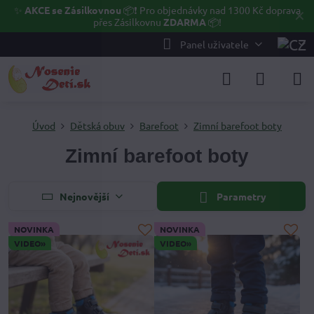
✨
AKCE se Zásilkovnou
📦❗ Pro objednávky nad 1300 Kč doprava
✕
přes Zásilkovnu
ZDARMA
📦!
Panel uživatele
Úvod
Dětská obuv
Barefoot
Zimní barefoot boty
Zimní barefoot boty
Nejnovější
Parametry
NOVINKA
NOVINKA
VIDEO»
VIDEO»