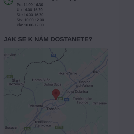
Po: 14.00-16.30
Ut: 14.00-16.30
Str: 14.00-16.30
Štv: 10.00-12.00
Pia: 10.00-12.00
JAK SE K NÁM DOSTANETE?
Externí obsah je blokován
Volbami soukromí
Přejete si načíst externí obsah?
Povolit jednou
Povolit a zapamatovat - souhlas s
druhem cookie: Funkční