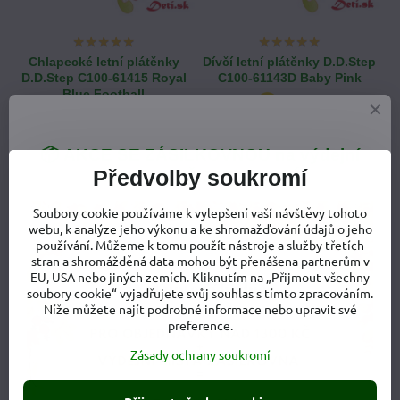
Chlapecké letní plátěnky
Dívčí letní plátěnky D.D.Step
D.D.Step C100-61415 Royal
C100-61143D Baby Pink
Blue Football
558 Kč
533 Kč
📦 AKCE SE ZÁSILKOVNOU na výdejní
NOVINKA
NOVINKA
Předvolby soukromí
místa - VYUŽIJTE JI NYNÍ
❗
Soubory cookie používáme k vylepšení vaší návštěvy tohoto
webu, k analýze jeho výkonu a ke shromažďování údajů o jeho
používání. Můžeme k tomu použít nástroje a služby třetích
stran a shromážděná data mohou být přenášena partnerům v
EU, USA nebo jiných zemích. Kliknutím na „Přijmout všechny
soubory cookie“ vyjadřujete svůj souhlas s tímto zpracováním.
Níže můžete najít podrobné informace nebo upravit své
preference.
Zásady ochrany soukromí
Dětské letní plátěnky D.D.Step
Dívčí letní plátěnky D.D.Step
C100-61143A Cream
C100-61432 Daisy Pink