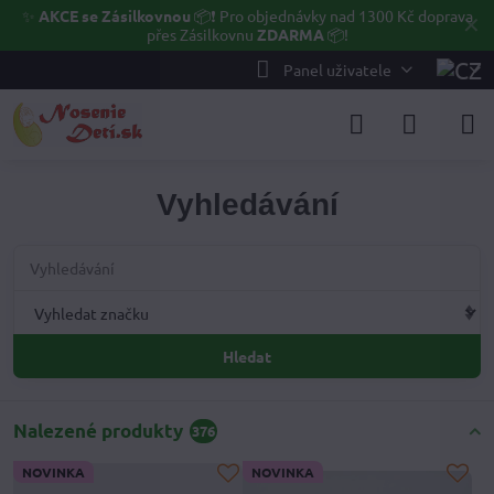
✨
AKCE se Zásilkovnou
📦❗ Pro objednávky nad 1300 Kč doprava
✕
přes Zásilkovnu
ZDARMA
📦!
Panel uživatele
Vyhledávání
Hledat
Nalezené produkty
376
NOVINKA
NOVINKA