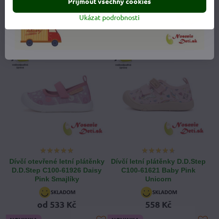
Přijmout všechny cookies
Smajlíky
Vyprodáno
533 Kč
Ukázat podrobnosti
533 Kč
NOVINKA
NOVINKA
Dívčí otevřené letní plátěnky
Dívčí letní plátěnky D.D.Step
D.D.Step C100-61926 Daisy
C100-61621 Baby Pink
Pink Smajlíky
Unicorn
od 533 Kč
558 Kč