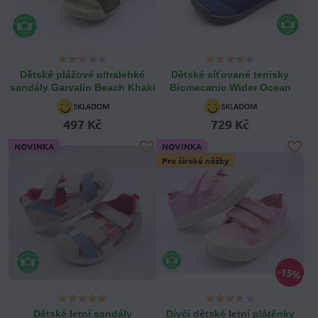
Dětské plážové ultralehké
Dětské síťované tenisky
sandály Garvalín Beach Khaki
Biomecanic Wider Ocean
497 Kč
729 Kč
NOVINKA
NOVINKA
Pre široké nôžky
15%
Dětské letní sandály
Dívčí dětské letní plátěnky