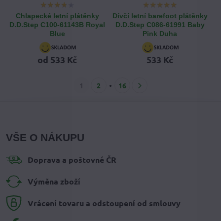
Chlapecké letní plátěnky
Dívčí letní barefoot plátěnky
D.D.Step C100-61143B Royal
D.D.Step C086-61991 Baby
Blue
Pink Duha
od 533 Kč
533 Kč
1
2
16
VŠE O NÁKUPU
Doprava a poštovné ČR
Výměna zboží
Vrácení tovaru a odstoupení od smlouvy